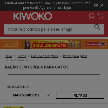
3
Click&Collect:
Recolha GRÁTIS em loja e receba uma
de
prenda 🎁 Agora em mais lojas!
3,
mensagem,
Início
Gatos
Comida para gatos
Ração para gatos
Sem cereais
RAÇÃO SEM CEREAIS PARA GATOS
68 RESULTADOS
FILTROS