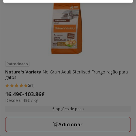
Patrocinado
Nature's Variety
No Grain Adult Sterilised Frango ração para
gatos
5
(1)
5
Preço
16.49€
-
103.86€
estrelas
6.43€
Desde 6.43€ / kg
de
com
por
16.49€
5 opções de peso
1
KG
a
avaliações
103.86€
Adicionar