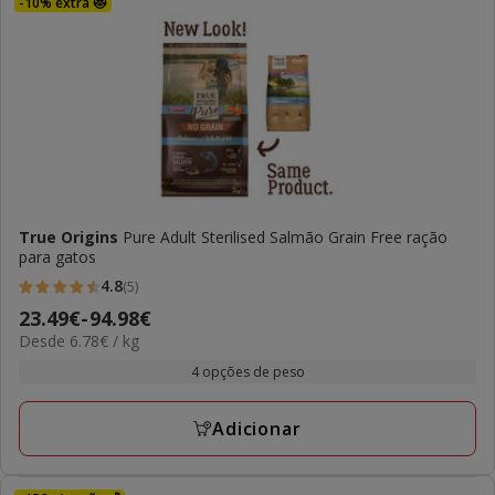
-10% extra 😻
True Origins
Pure Adult Sterilised Salmão Grain Free ração
para gatos
4.8
(5)
4.8
Preço
23.49€
-
94.98€
estrelas
6.78€
Desde 6.78€ / kg
de
com
por
23.49€
4 opções de peso
5
kg
a
avaliações
94.98€
Adicionar