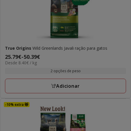
True Origins
Wild Greenlands Javali ração para gatos
Preço
25.79€
-
50.39€
8.40€
Desde 8.40€ / kg
de
por
25.79€
2 opções de peso
KG
a
50.39€
Adicionar
-10% extra 😻