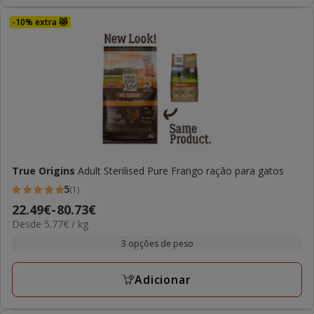
-10% extra 😻
True Origins
Adult Sterilised Pure Frango ração para gatos
5
(1)
5
Preço
22.49€
-
80.73€
estrelas
5.77€
Desde 5.77€ / kg
de
com
por
22.49€
3 opções de peso
1
kg
a
avaliações
80.73€
Adicionar