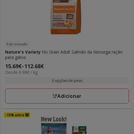
Patrocinado
Nature's Variety
No Grain Adult Salmão da Noruega ração
para gatos
Preço
15.69€
-
112.68€
6.98€
Desde 6.98€ / kg
de
por
15.69€
3 opções de peso
KG
a
112.68€
Adicionar
-10% extra 😻