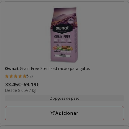
Ownat
Grain Free Sterilized ração para gatos
5
(2)
5
Preço
33.45€
-
69.19€
estrelas
8.65€
Desde 8.65€ / kg
de
com
por
33.45€
2 opções de peso
2
KG
a
avaliações
69.19€
Adicionar