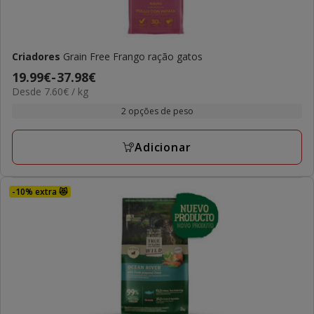
Criadores
Grain Free Frango ração gatos
Preço
19.99€
-
37.98€
7.60€
Desde 7.60€ / kg
de
por
19.99€
2 opções de peso
kg
a
37.98€
Adicionar
-10% extra 😻