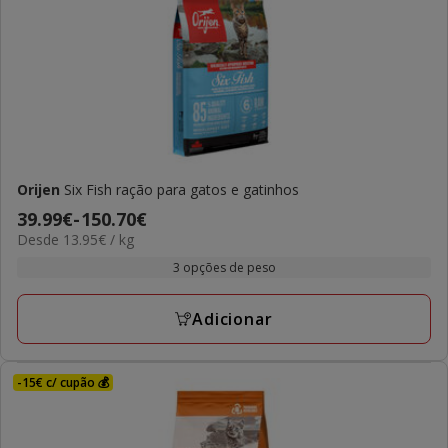
Orijen
Six Fish ração para gatos e gatinhos
Preço
39.99€
-
150.70€
13.95€
Desde 13.95€ / kg
de
por
39.99€
3 opções de peso
kg
a
150.70€
Adicionar
-15€ c/ cupão 💰