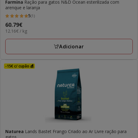
Farmina
Ração para gatos N&D Ocean esterilizada com
arenque e laranja
5
(1)
5
Preço
60.79€
estrelas
12.16€
12.16€ / kg
60.79€
com
por
1
KG
Adicionar
avaliações
-15€ c/ cupão 💰
Naturea
Lands Bastet Frango Criado ao Ar Livre ração para
gatos