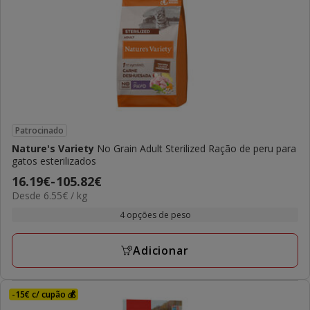
Patrocinado
Nature's Variety
No Grain Adult Sterilized Ração de peru para
gatos esterilizados
Preço
16.19€
-
105.82€
6.55€
Desde 6.55€ / kg
de
por
16.19€
4 opções de peso
KG
a
105.82€
Adicionar
-15€ c/ cupão 💰