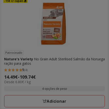
-15€ c/ cupão 💰
Patrocinado
Nature's Variety
No Grain Adult Sterilised Salmão da Noruega
ração para gatos
5
(4)
5
Preço
14.49€
-
109.74€
estrelas
6.80€
Desde 6.80€ / kg
de
com
por
14.49€
4 opções de peso
4
KG
a
avaliações
109.74€
Adicionar