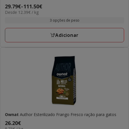
5
Preço
29.79€
-
111.50€
estrelas
12.39€
Desde 12.39€ / kg
de
com
por
29.79€
3 opções de peso
2
kg
a
avaliações
111.50€
Adicionar
Ownat
Author Esterilizado Frango Fresco ração para gatos
Preço
26.20€
8.73€
8.73€ / kg