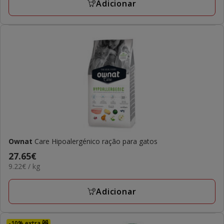
85.48€
Adicionar
Ownat
Care Hipoalergénico ração para gatos
Preço
27.65€
9.22€
9.22€ / kg
27.65€
por
KG
Adicionar
-10% extra 😻