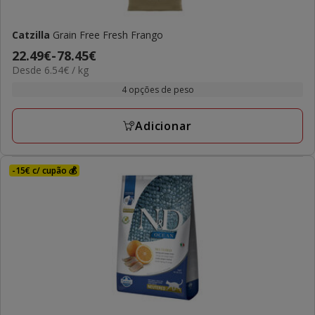
Catzilla
Grain Free Fresh Frango
Preço
22.49€
-
78.45€
6.54€
Desde 6.54€ / kg
de
por
22.49€
4 opções de peso
kg
a
78.45€
Adicionar
-15€ c/ cupão 💰