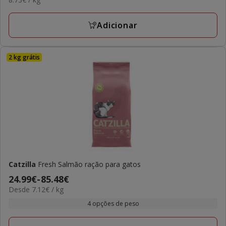
26.20€
por
KG
Adicionar
2 kg grátis
Catzilla
Fresh Salmão ração para gatos
Preço
24.99€
-
85.48€
7.12€
Desde 7.12€ / kg
de
por
24.99€
4 opções de peso
kg
a