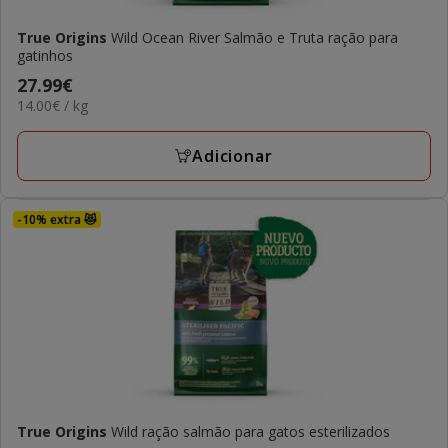
True Origins
Wild Ocean River Salmão e Truta ração para
gatinhos
Preço
27.99€
14.00€
14.00€ / kg
27.99€
por
KG
Adicionar
-10% extra 😻
True Origins
Wild ração salmão para gatos esterilizados