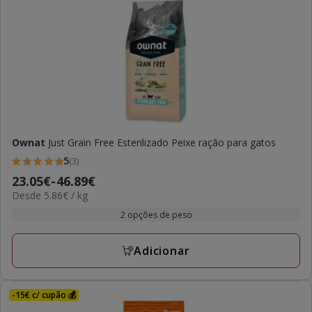
Ownat
Just Grain Free Esterilizado Peixe ração para gatos
5
(3)
5
Preço
23.05€
-
46.89€
estrelas
5.86€
Desde 5.86€ / kg
de
com
por
23.05€
2 opções de peso
3
KG
a
avaliações
46.89€
Adicionar
-15€ c/ cupão 💰