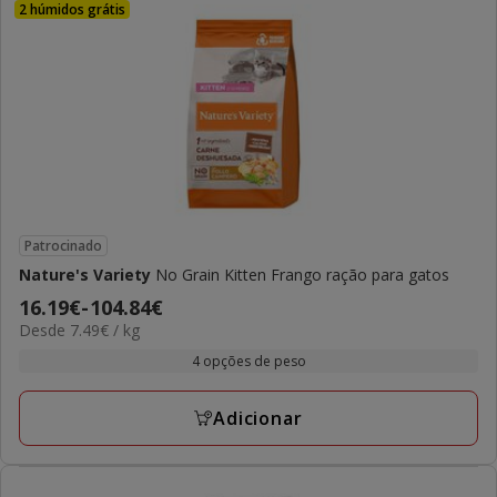
2 húmidos grátis
Patrocinado
Nature's Variety
No Grain Kitten Frango ração para gatos
Preço
16.19€
-
104.84€
7.49€
Desde 7.49€ / kg
de
por
16.19€
4 opções de peso
kg
a
104.84€
Adicionar