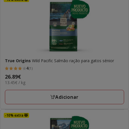
True Origins
Wild Pacific Salmão ração para gatos sénior
4
(1)
4
Preço
26.89€
estrelas
13.45€
13.45€ / kg
26.89€
com
por
1
KG
Adicionar
avaliações
-10% extra 😻