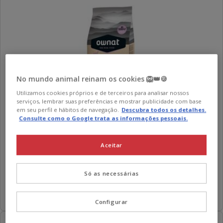
No mundo animal reinam os cookies 🦁👑🍪
Utilizamos cookies próprios e de terceiros para analisar nossos
serviços, lembrar suas preferências e mostrar publicidade com base
em seu perfil e hábitos de navegação.
Descubra todos os detalhes.
Ownat
Just Grain Free Sterilized ração para gatos
Consulte como o Google trata as informações pessoais.
4.6
(8)
4.6
Preço
22.45€
-
46.79€
estrelas
Aceitar
5.85€
Desde 5.85€ / kg
de
com
por
22.45€
2 opções de peso
8
KG
Só as necessárias
a
avaliações
46.79€
Adicionar
Configurar
-15€ c/ cupão 💰