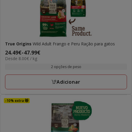
True Origins
Wild Adult Frango e Peru Ração para gatos
Preço
24.49€
-
47.99€
8.00€
Desde 8.00€ / kg
de
por
24.49€
2 opções de peso
KG
a
47.99€
Adicionar
-10% extra 😻