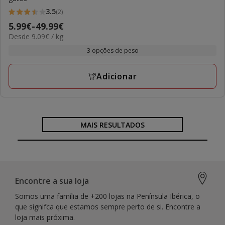
3.5
(2)
3.5
Preço
5.99€
-
49.99€
estrelas
9.09€
Desde 9.09€ / kg
de
com
por
5.99€
3 opções de peso
2
KG
a
avaliações
49.99€
Adicionar
MAIS RESULTADOS
Encontre a sua loja
Somos uma família de +200 lojas na Península Ibérica, o
que signifca que estamos sempre perto de si. Encontre a
loja mais próxima.