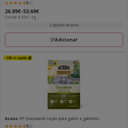
5
(1)
5
Preço
26.89€
-
53.69€
estrelas
8.95€
Desde 8.95€ / kg
de
com
por
26.89€
2 opções de peso
1
KG
a
avaliações
53.69€
Adicionar
-15€ c/ cupão 💰
Acana
HP Grasslands ração para gatos e gatinhos
5
(2)