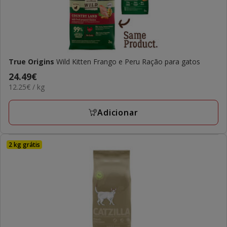
True Origins
Wild Kitten Frango e Peru Ração para gatos
Preço
24.49€
12.25€
12.25€ / kg
24.49€
por
KG
Adicionar
2 kg grátis