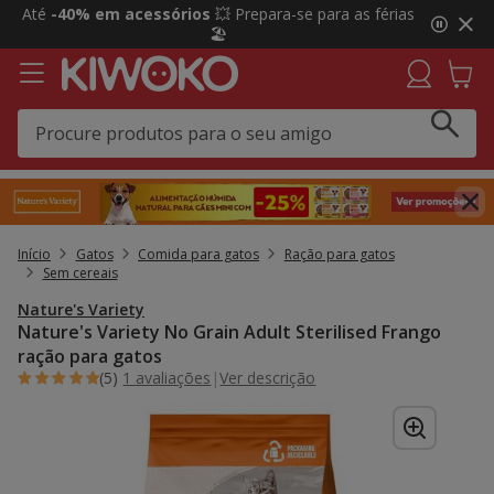
2
Até
-40% em acessórios
💥 Prepara-se para as férias
de
🏖️
3,
mensagem,
Início
Gatos
Comida para gatos
Ração para gatos
Sem cereais
Nature's Variety
Nature's Variety No Grain Adult Sterilised Frango
ração para gatos
(5)
1 avaliações
|
Ver descrição