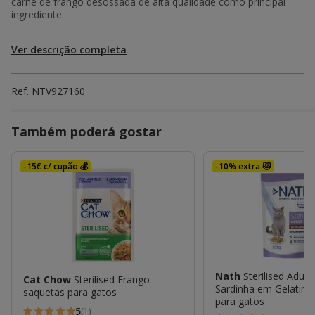
carne de frango desossada de alta qualidade como principal
ingrediente.
Ver descrição completa
Ref.
NTV927160
Também poderá gostar
-15€ c/ cupão 💰
-10% extra 😻
Nath
Sterilised Adult
Cat Chow
Sterilised Frango
Sardinha em Gelatina
saquetas para gatos
para gatos
5
(1)