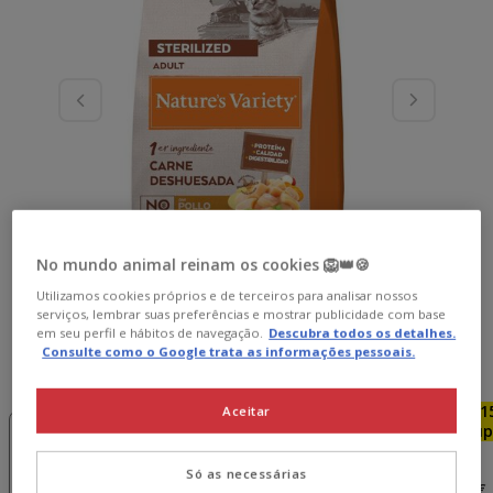
No mundo animal reinam os cookies 🦁👑🍪
Utilizamos cookies próprios e de terceiros para analisar nossos
serviços, lembrar suas preferências e mostrar publicidade com base
em seu perfil e hábitos de navegação.
Descubra todos os detalhes.
Consulte como o Google trata as informações pessoais.
Peso:
7 kg
-15€ c/
-15€ c/
Pack
-1
Aceitar
cupão 💰
cupão 💰
Poupança
cup
1.25 kg
3 kg
2 x 3 kg
7 kg
61.38€
52.99€
Só as necessárias
16.49€
30.69€
60.15€
45.04€