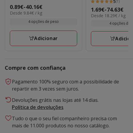
5
5
(1)
5
Preço
0.89€
-
40.16€
estrelas
Preço
1.69€
-
74.63€
estrelas
9.84€
Desde 9.84€ / kg
de
18.29€
com
Desde 18.29€ / kg
de
por
com
0.89€
por
4 opções de peso
1
1.69€
kg
4 opções de 
1
kg
a
avaliações
a
avaliações
40.16€
74.63€
Adicionar
Adicio
Compre com confiança
Pagamento 100% seguro com a possibilidade de
repartir em 3 vezes sem juros.
Devoluções grátis nas lojas até 14 dias.
Política de devoluções
Tudo o que o seu fiel companheiro precisa com
mais de 11.000 produtos no nosso catálogo.