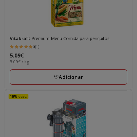
Vitakraft
Premium Menu Comida para periquitos
5
(1)
5
Preço
5.09€
estrelas
5.09€
5.09€ / kg
5.09€
com
por
1
KG
Adicionar
avaliações
10% desc.