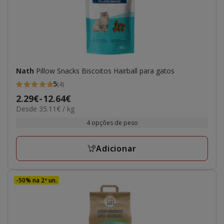
Nath
Pillow Snacks Biscoitos Hairball para gatos
5
(4)
5
Preço
2.29€
-
12.64€
estrelas
35.11€
Desde 35.11€ / kg
de
com
por
2.29€
4 opções de peso
4
kg
a
avaliações
12.64€
Adicionar
-50% na 2ª un.