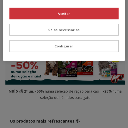
Aceitar
Nature's Variety
💰
-15%
numa seleção de ração para cão e gato
Só as necessárias
Configurar
Nulo
💰
2ª un. -50%
numa seleção de ração para cão |
-25%
numa
seleção de húmidos para gato
Os produtos mais refrescantes 💦