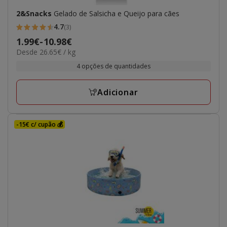
2&Snacks
Gelado de Salsicha e Queijo para cães
4.7
(3)
4.7
Preço
1.99€
-
10.98€
estrelas
26.65€
Desde 26.65€ / kg
de
com
por
1.99€
4 opções de quantidades
3
kg
a
avaliações
10.98€
Adicionar
-15€ c/ cupão 💰