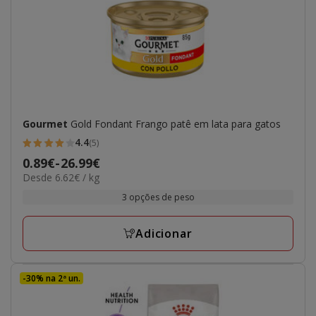
Gourmet
Gold Fondant Frango patê em lata para gatos
4.4
(5)
4.4
Preço
0.89€
-
26.99€
estrelas
6.62€
Desde 6.62€ / kg
de
com
por
0.89€
3 opções de peso
5
kg
a
avaliações
26.99€
Adicionar
-30% na 2ª un.