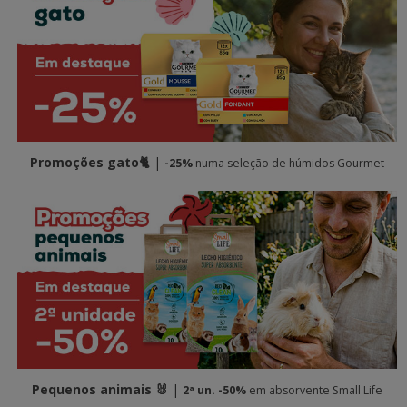
Promoções gato🐈
|
-25%
numa seleção de húmidos Gourmet
Pequenos animais 🐰
|
2ª un. -50%
em absorvente Small Life