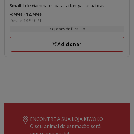
Small Life
Gammarus para tartarugas aquáticas
Preço
3.99€
-
14.99€
14.99€
Desde 14.99€ / l
de
por
3.99€
3 opções de formato
L
a
14.99€
Adicionar
ENCONTRE A SUA LOJA KIWOKO
O seu animal de estimação será
muito bem-vindo!