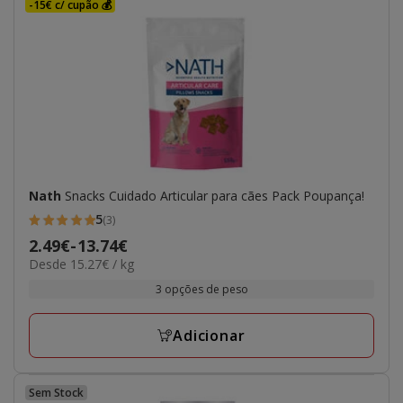
-15€ c/ cupão 💰
Nath
Snacks Cuidado Articular para cães Pack Poupança!
5
(3)
5
Preço
2.49€
-
13.74€
estrelas
15.27€
Desde 15.27€ / kg
de
com
por
2.49€
3 opções de peso
3
kg
a
avaliações
13.74€
Adicionar
Sem Stock