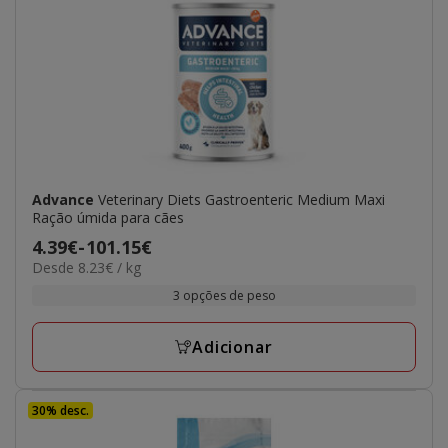
Advance
Veterinary Diets Gastroenteric Medium Maxi
Ração úmida para cães
Preço
4.39€
-
101.15€
8.23€
Desde 8.23€ / kg
de
por
4.39€
3 opções de peso
kg
a
101.15€
Adicionar
30% desc.