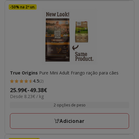
-50% na 2ª un.
True Origins
Pure Mini Adult Frango ração para cães
4.5
(2)
4.5
Preço
25.99€
-
49.38€
estrelas
8.23€
Desde 8.23€ / kg
de
com
por
25.99€
2 opções de peso
2
kg
a
avaliações
49.38€
Adicionar