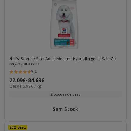
Hill's
Science Plan Adult Medium Hypoallergenic Salmão
ração para cães
5
(4)
5
Preço
22.09€
-
84.69€
estrelas
5.99€
Desde 5.99€ / kg
de
com
por
22.09€
2 opções de peso
4
KG
a
avaliações
84.69€
Sem Stock
25% desc.