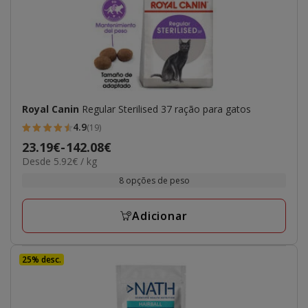
Royal Canin
Regular Sterilised 37 ração para gatos
4.9
(19)
4.9
Preço
23.19€
-
142.08€
estrelas
5.92€
Desde 5.92€ / kg
de
com
por
23.19€
8 opções de peso
19
kg
a
avaliações
142.08€
Adicionar
25% desc.