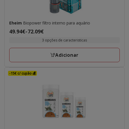
Eheim
Biopower filtro interno para aquário
Preço
49.94€
-
72.09€
de
3 opções de caracteristicas
49.94€
a
Adicionar
72.09€
-15€ c/ cupão 💰