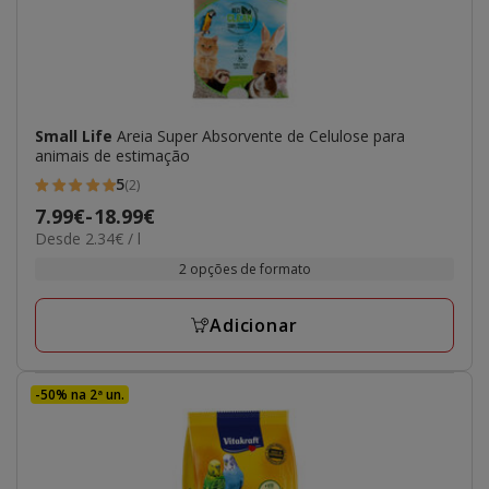
Small Life
Areia Super Absorvente de Celulose para
animais de estimação
5
(2)
5
Preço
7.99€
-
18.99€
estrelas
2.34€
Desde 2.34€ / l
de
com
por
7.99€
2 opções de formato
2
L
a
avaliações
18.99€
Adicionar
-50% na 2ª un.