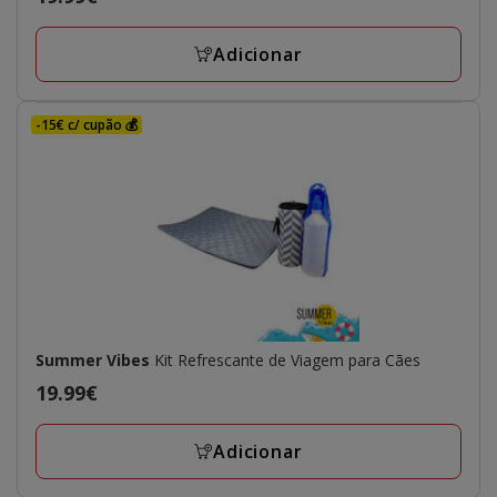
19.99€
Adicionar
-15€ c/ cupão 💰
Summer Vibes
Kit Refrescante de Viagem para Cães
Preço
19.99€
19.99€
Adicionar