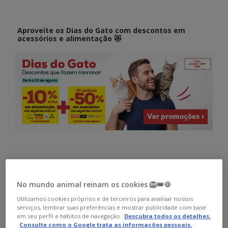
Aproveite os Dias do Gato com descontos em
acessórios e alimentação 😻
🌞 Marcas TOP com os melhores descontos
No mundo animal reinam os cookies 🦁👑🍪
Utilizamos cookies próprios e de terceiros para analisar nossos
serviços, lembrar suas preferências e mostrar publicidade com base
em seu perfil e hábitos de navegação.
Descubra todos os detalhes.
Consulte como o Google trata as informações pessoais.