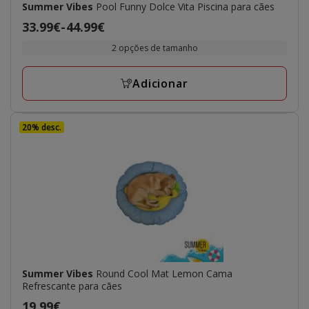
Summer Vibes
Pool Funny Dolce Vita Piscina para cães
Preço
33.99€
-
44.99€
de
2 opções de tamanho
33.99€
a
Adicionar
44.99€
20% desc.
Summer Vibes
Round Cool Mat Lemon Cama
Refrescante para cães
Preço
19.99€