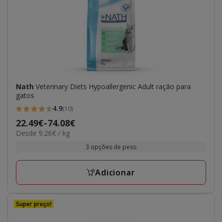
Nath
Veterinary Diets Hypoallergenic Adult ração para
gatos
4.9
(10)
4.9
Preço
22.49€
-
74.08€
estrelas
9.26€
Desde 9.26€ / kg
de
com
por
22.49€
3 opções de peso
10
kg
a
avaliações
74.08€
Adicionar
Super preço!