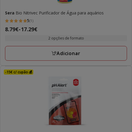
Sera
Bio Nitrivec Purificador de Água para aquários
5
(1)
5
Preço
8.79€
-
17.29€
estrelas
de
com
2 opções de formato
8.79€
1
a
avaliações
Adicionar
17.29€
-15€ c/ cupão 💰