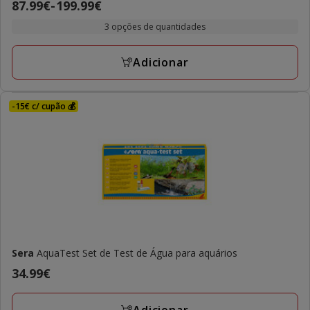
Preço
87.99€
-
199.99€
de
3 opções de quantidades
87.99€
a
Adicionar
199.99€
-15€ c/ cupão 💰
Sera
AquaTest Set de Test de Água para aquários
Preço
34.99€
34.99€