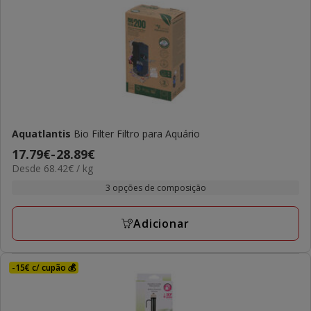
Aquatlantis
Bio Filter Filtro para Aquário
Preço
17.79€
-
28.89€
68.42€
Desde 68.42€ / kg
de
por
17.79€
3 opções de composição
KG
a
28.89€
Adicionar
-15€ c/ cupão 💰