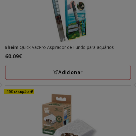
Eheim
Quick VacPro Aspirador de Fundo para aquários
Preço
60.09€
60.09€
Adicionar
-15€ c/ cupão 💰