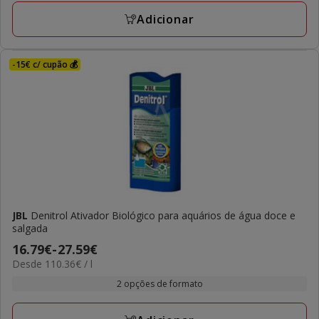
com
Adicionar
3
avaliações
-15€ c/ cupão 💰
JBL
Denitrol Ativador Biológico para aquários de água doce e
salgada
Preço
16.79€
-
27.59€
110.36€
Desde 110.36€ / l
de
por
16.79€
2 opções de formato
L
a
27.59€