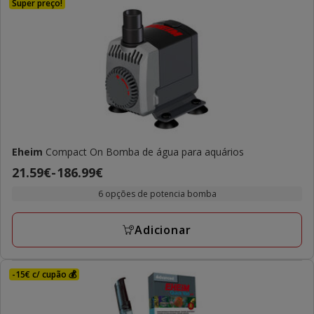
Super preço!
Eheim
Compact On Bomba de água para aquários
Preço
21.59€
-
186.99€
de
6 opções de potencia bomba
21.59€
a
Adicionar
186.99€
-15€ c/ cupão 💰