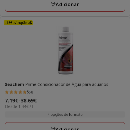
Adicionar
-15€ c/ cupão 💰
Seachem
Prime Condicionador de Água para aquários
5
(4)
5
Preço
7.19€
-
38.69€
estrelas
1.44€
Desde 1.44€ / l
de
com
por
7.19€
4 opções de formato
4
L
a
avaliações
38.69€
Adicionar