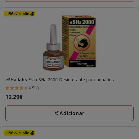
-15€ c/ cupão 💰
eSHa labs
Era eSHa 2000 Desinfetante para aquários
4.9
(7)
4.9
Preço
12.29€
estrelas
12.29€
com
Adicionar
7
avaliações
-15€ c/ cupão 💰