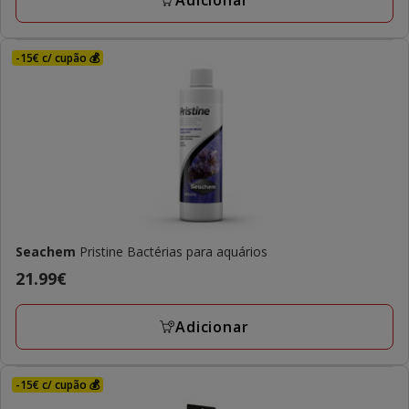
Adicionar
-15€ c/ cupão 💰
Seachem
Pristine Bactérias para aquários
Preço
21.99€
21.99€
Adicionar
-15€ c/ cupão 💰