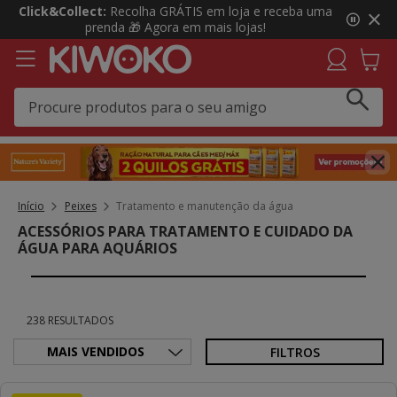
3
Click&Collect:
Recolha GRÁTIS em loja e receba uma
de
prenda 🎁 Agora em mais lojas!
3,
mensagem,
Início
Peixes
Tratamento e manutenção da água
ACESSÓRIOS PARA TRATAMENTO E CUIDADO DA
ÁGUA PARA AQUÁRIOS
238 RESULTADOS
FILTROS