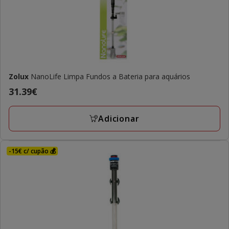
Zolux
NanoLife Limpa Fundos a Bateria para aquários
Preço
31.39€
31.39€
Adicionar
-15€ c/ cupão 💰