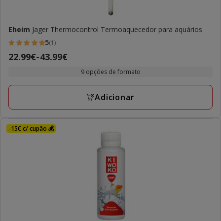
Eheim
Jager Thermocontrol Termoaquecedor para aquários
5
(1)
5
Preço
22.99€
-
43.99€
estrelas
de
com
9 opções de formato
22.99€
1
a
avaliações
Adicionar
43.99€
-15€ c/ cupão 💰