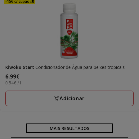
-15€ c/ cupão 💰
Kiwoko Start
Condicionador de Água para peixes tropicais
Preço
6.99€
0.54€
0.54€ / l
6.99€
por
L
Adicionar
MAIS RESULTADOS