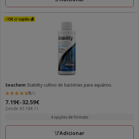
-15€ c/ cupão 💰
Seachem
Stability cultivo de bactérias para aquários
5
(1)
5
Preço
7.19€
-
32.59€
estrelas
65.18€
Desde 65.18€ / l
de
com
por
7.19€
4 opções de formato
1
L
a
avaliações
32.59€
Adicionar