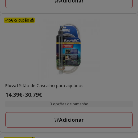
Adicionar
-15€ c/ cupão 💰
Fluval
Sifão de Cascalho para aquários
Preço
14.39€
-
30.79€
de
3 opções de tamanho
14.39€
a
Adicionar
30.79€