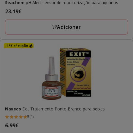
Seachem
pH Alert sensor de monitorização para aquários
Preço
23.19€
23.19€
Adicionar
-15€ c/ cupão 💰
Nayeco
Exit Tratamento Ponto Branco para peixes
5
(3)
5
Preço
6.99€
estrelas
6.99€