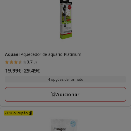
Aquael
Aquecedor de aquário Platinium
3.7
(3)
3.7
Preço
19.99€
-
29.49€
estrelas
de
com
4 opções de formato
19.99€
3
a
avaliações
Adicionar
29.49€
-15€ c/ cupão 💰