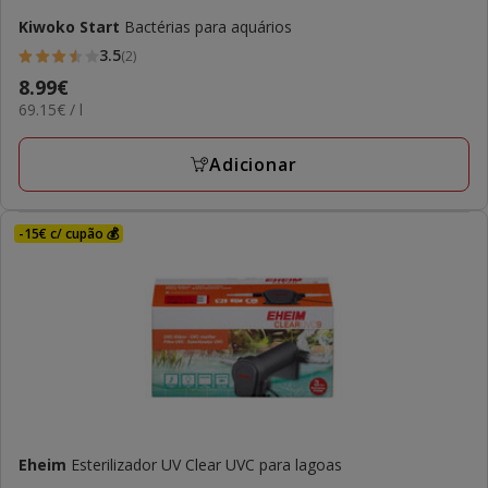
Kiwoko Start
Bactérias para aquários
3.5
(2)
3.5
Preço
8.99€
estrelas
69.15€
69.15€ / l
8.99€
com
por
2
L
Adicionar
avaliações
-15€ c/ cupão 💰
Eheim
Esterilizador UV Clear UVC para lagoas