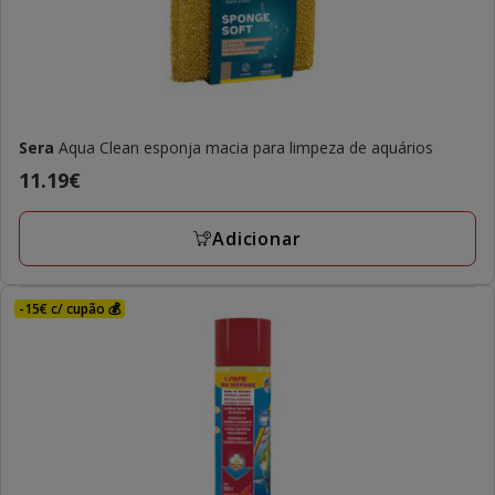
Sera
Aqua Clean esponja macia para limpeza de aquários
Preço
11.19€
11.19€
Adicionar
-15€ c/ cupão 💰