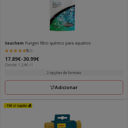
Seachem
Purigen filtro químico para aquários
5
(2)
5
Preço
17.89€
-
30.99€
estrelas
1.24€
Desde 1.24€ / l
de
com
por
17.89€
2 opções de formato
2
L
a
avaliações
30.99€
Adicionar
-15€ c/ cupão 💰