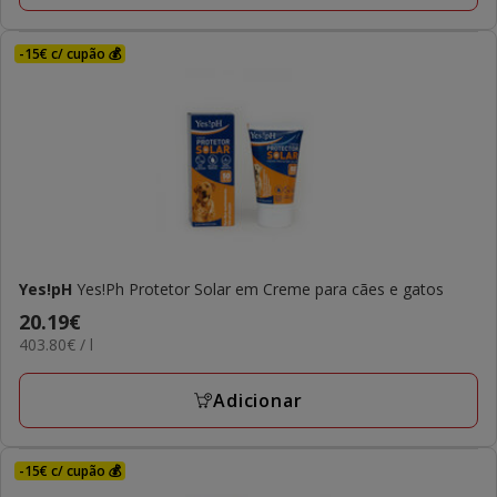
-15€ c/ cupão 💰
Yes!pH
Yes!Ph Protetor Solar em Creme para cães e gatos
Preço
20.19€
403.80€
403.80€ / l
20.19€
por
L
Adicionar
-15€ c/ cupão 💰