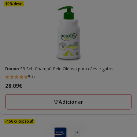
10% desc.
Douxo
S3 Seb Champô Pele Oleosa para cães e gatos
5
(1)
5
Preço
28.09€
estrelas
28.09€
com
Adicionar
1
avaliações
-15€ c/ cupão 💰