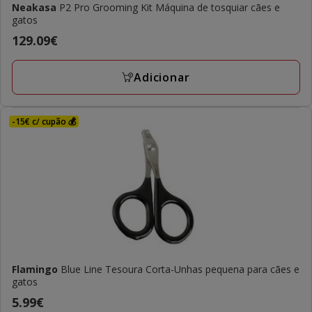
Neakasa
P2 Pro Grooming Kit Máquina de tosquiar cães e
gatos
Preço
129.09€
129.09€
Adicionar
-15€ c/ cupão 💰
Flamingo
Blue Line Tesoura Corta-Unhas pequena para cães e
gatos
Preço
5.99€