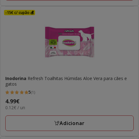
-15€ c/ cupão 💰
Inodorina
Refresh Toalhitas Húmidas Aloe Vera para cães e
gatos
5
(1)
5
Preço
4.99€
estrelas
0.12€
0.12€ / un
4.99€
com
por
1
UN
Adicionar
avaliações