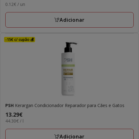
0.12€
0.12€ / un
4.99€
por
UN
Adicionar
-15€ c/ cupão 💰
PSH
Kerargan Condicionador Reparador para Cães e Gatos
Preço
13.29€
44.30€
44.30€ / l
13.29€
por
L
Adicionar