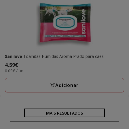
Sanilove
Toalhitas Húmidas Aroma Prado para cães
Preço
4.59€
0.09€
0.09€ / un
4.59€
por
UN
Adicionar
MAIS RESULTADOS