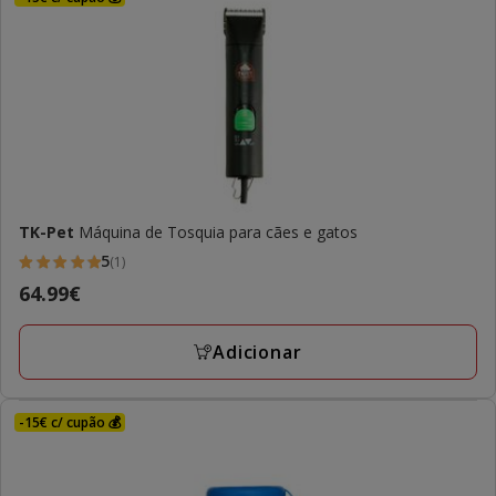
TK-Pet
Máquina de Tosquia para cães e gatos
5
(1)
5
Preço
64.99€
estrelas
64.99€
com
Adicionar
1
avaliações
-15€ c/ cupão 💰