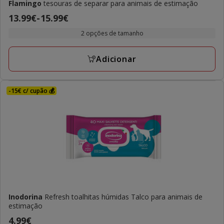
Flamingo
tesouras de separar para animais de estimação
Preço
13.99€
-
15.99€
de
2 opções de tamanho
13.99€
a
Adicionar
15.99€
-15€ c/ cupão 💰
Inodorina
Refresh toalhitas húmidas Talco para animais de
estimação
Preço
4.99€