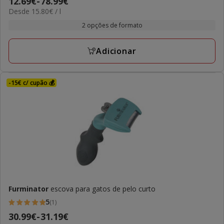
Preço
12.69€
-
78.99€
15.80€
Desde 15.80€ / l
de
por
12.69€
2 opções de formato
L
a
78.99€
Adicionar
-15€ c/ cupão 💰
Furminator
escova para gatos de pelo curto
5
(1)
5
Preço
30.99€
-
31.19€
estrelas