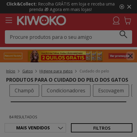
3
Click&Collect:
Recolha GRÁTIS em loja e receba uma
de
prenda 🎁 Agora em mais lojas!
3,
mensagem,
Início
Gatos
Higiene para gatos
Cuidado do pelo
PRODUTOS PARA O CUIDADO DO PELO DOS GATOS
Champô
Condicionadores
Escovagem
84 RESULTADOS
FILTROS