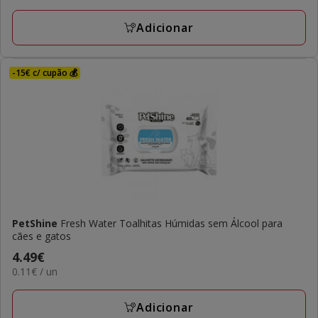
5.99€
Adicionar
-15€ c/ cupão 💰
PetShine
Fresh Water Toalhitas Húmidas sem Álcool para
cães e gatos
Preço
4.49€
0.11€
0.11€ / un
4.49€
por
UN
Adicionar