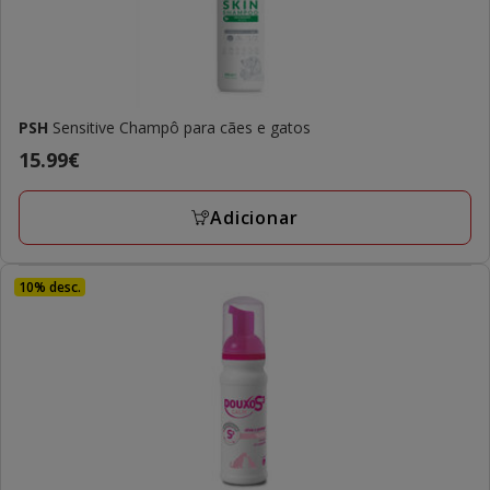
PSH
Sensitive Champô para cães e gatos
Preço
15.99€
15.99€
Adicionar
10% desc.