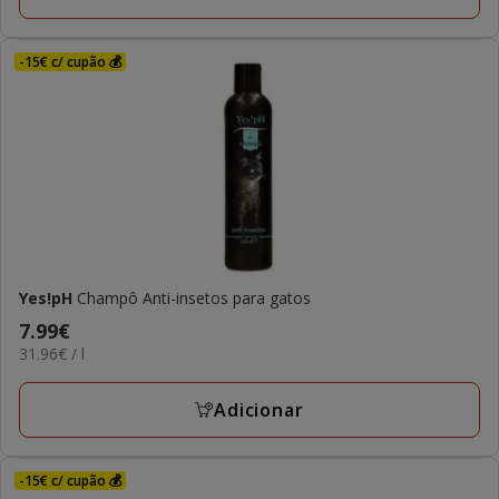
-15€ c/ cupão 💰
Yes!pH
Champô Anti-insetos para gatos
Preço
7.99€
31.96€
31.96€ / l
7.99€
por
L
Adicionar
-15€ c/ cupão 💰