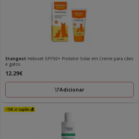
Stangest
Heliovet SPF50+ Protetor Solar em Creme para cães
e gatos
Preço
12.29€
12.29€
Adicionar
-15€ c/ cupão 💰