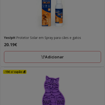
Yes!pH
Protetor Solar em Spray para cães e gatos
Preço
20.19€
20.19€
Adicionar
-15€ c/ cupão 💰