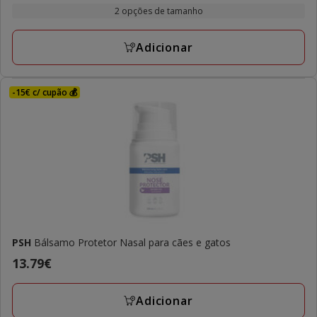
de
com
2 opções de tamanho
30.99€
1
a
avaliações
Adicionar
31.19€
-15€ c/ cupão 💰
PSH
Bálsamo Protetor Nasal para cães e gatos
Preço
13.79€
13.79€
Adicionar