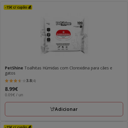
-15€ c/ cupão 💰
PetShine
Toalhitas Húmidas com Clorexidina para cães e
gatos
3.8
(4)
3.8
Preço
8.99€
estrelas
0.09€
0.09€ / un
8.99€
com
por
4
UN
Adicionar
avaliações
-15€ c/ cupão 💰