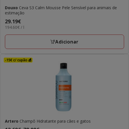
Douxo
Ceva S3 Calm Mousse Pele Sensível para animais de
estimação
Preço
29.19€
194.60€
194.60€ / l
29.19€
por
L
Adicionar
-15€ c/ cupão 💰
Artero
Champô Hidratante para cães e gatos