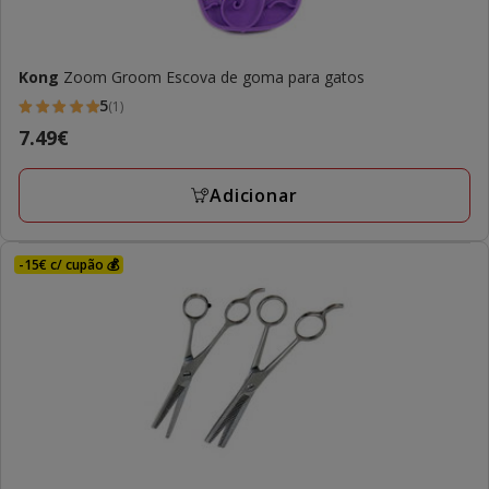
Kong
Zoom Groom Escova de goma para gatos
5
(1)
5
Preço
7.49€
estrelas
7.49€
com
Adicionar
1
avaliações
-15€ c/ cupão 💰