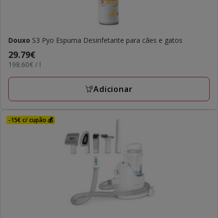
Douxo
S3 Pyo Espuma Desinfetante para cães e gatos
Preço
29.79€
198.60€
198.60€ / l
29.79€
por
L
Adicionar
-15€ c/ cupão 💰