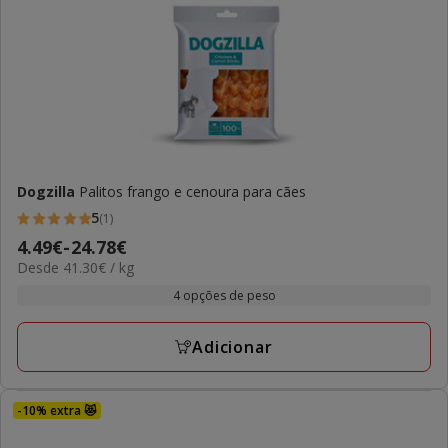
Dogzilla
Palitos frango e cenoura para cães
5
(1)
5
Preço
4.49€
-
24.78€
estrelas
41.30€
Desde 41.30€ / kg
de
com
por
4.49€
4 opções de peso
1
kg
a
avaliações
24.78€
Adicionar
-10% extra 😻