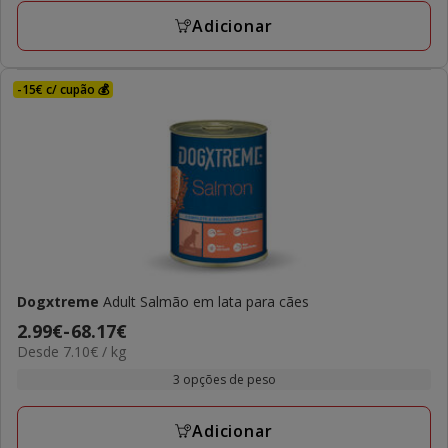
avaliações
77.29€
Adicionar
-15€ c/ cupão 💰
Dogxtreme
Adult Salmão em lata para cães
Preço
2.99€
-
68.17€
7.10€
Desde 7.10€ / kg
de
por
2.99€
3 opções de peso
kg
a
68.17€
Adicionar