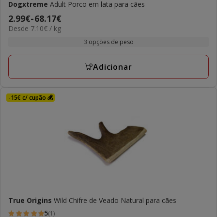
Dogxtreme
Adult Porco em lata para cães
Preço
2.99€
-
68.17€
7.10€
Desde 7.10€ / kg
de
por
2.99€
3 opções de peso
kg
a
68.17€
Adicionar
-15€ c/ cupão 💰
True Origins
Wild Chifre de Veado Natural para cães
5
(1)