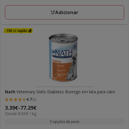
a
avaliações
154.12€
Adicionar
-15€ c/ cupão 💰
Nath
Veterinary Diets Diabetes Borrego em lata para cães
4.7
(3)
4.7
Preço
3.39€
-
77.29€
estrelas
8.05€
Desde 8.05€ / kg
de
com
por
3.39€
3 opções de peso
3
kg
a