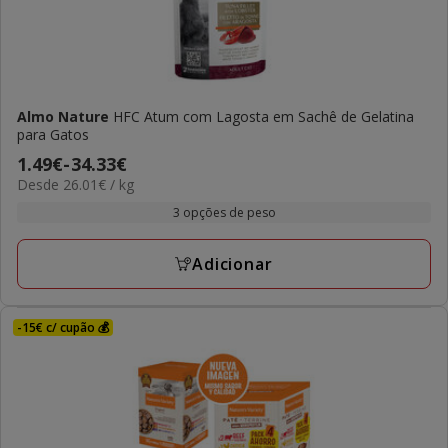
Almo Nature
HFC Atum com Lagosta em Sachê de Gelatina
para Gatos
Preço
1.49€
-
34.33€
26.01€
Desde 26.01€ / kg
de
por
1.49€
3 opções de peso
kg
a
34.33€
Adicionar
-15€ c/ cupão 💰