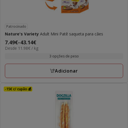
Patrocinado
Nature's Variety
Adult Mini Patê saqueta para cães
Preço
7.49€
-
43.14€
11.98€
Desde 11.98€ / kg
de
por
7.49€
3 opções de peso
kg
a
43.14€
Adicionar
-15€ c/ cupão 💰