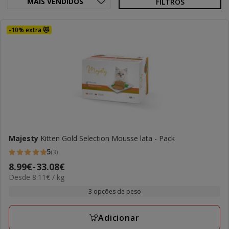
FILTROS
-10% extra 😻
Majesty
Kitten Gold Selection Mousse lata - Pack
5
(3)
5
Preço
8.99€
-
33.08€
estrelas
8.11€
Desde 8.11€ / kg
de
com
por
8.99€
3 opções de peso
3
kg
a
avaliações
33.08€
Adicionar