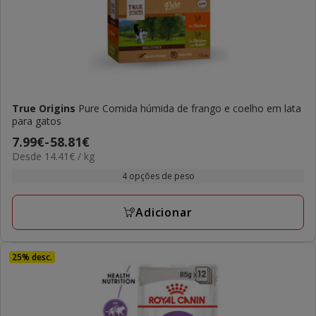
True Origins
Pure Comida húmida de frango e coelho em lata
para gatos
Preço
7.99€
-
58.81€
14.41€
Desde 14.41€ / kg
de
por
7.99€
4 opções de peso
kg
a
58.81€
Adicionar
25% desc.