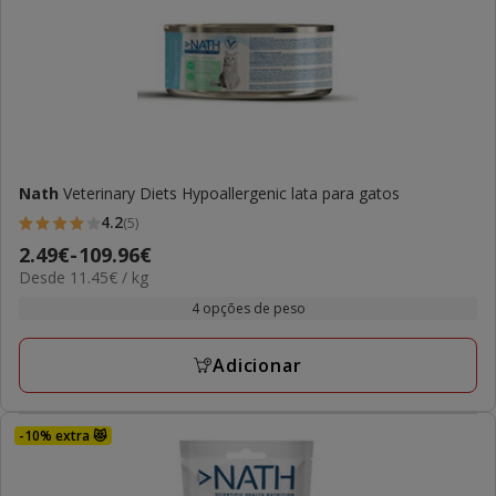
Nath
Veterinary Diets Hypoallergenic lata para gatos
4.2
(5)
4.2
Preço
2.49€
-
109.96€
estrelas
11.45€
Desde 11.45€ / kg
de
com
por
2.49€
4 opções de peso
5
kg
a
avaliações
109.96€
Adicionar
-10% extra 😻