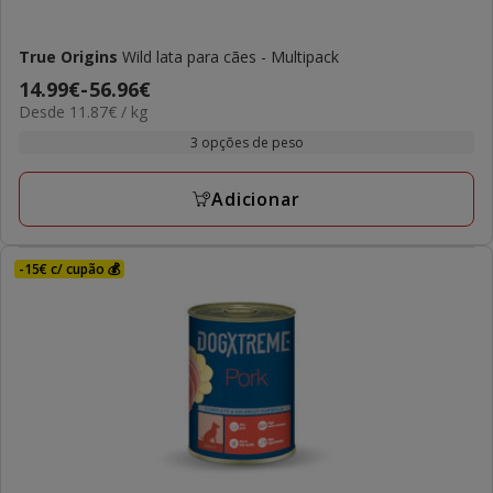
True Origins
Wild lata para cães - Multipack
Preço
14.99€
-
56.96€
11.87€
Desde 11.87€ / kg
de
por
14.99€
3 opções de peso
kg
a
56.96€
Adicionar
-15€ c/ cupão 💰