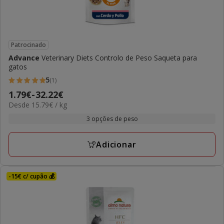
Patrocinado
Advance
Veterinary Diets Controlo de Peso Saqueta para
gatos
5
(1)
5
Preço
1.79€
-
32.22€
estrelas
15.79€
Desde 15.79€ / kg
de
com
por
1.79€
3 opções de peso
1
kg
a
avaliações
32.22€
Adicionar
-15€ c/ cupão 💰