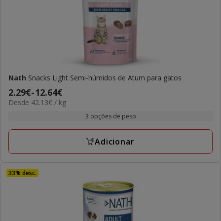
Nath
Snacks Light Semi-húmidos de Atum para gatos
Preço
2.29€
-
12.64€
42.13€
Desde 42.13€ / kg
de
por
2.29€
3 opções de peso
kg
a
12.64€
Adicionar
33% desc.