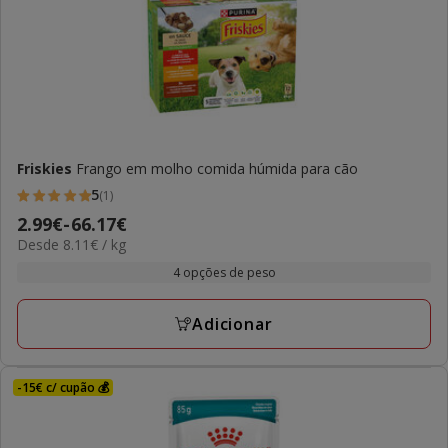
Friskies
Frango em molho comida húmida para cão
5
(1)
5
Preço
2.99€
-
66.17€
estrelas
8.11€
Desde 8.11€ / kg
de
com
por
2.99€
4 opções de peso
1
kg
a
avaliações
66.17€
Adicionar
-15€ c/ cupão 💰