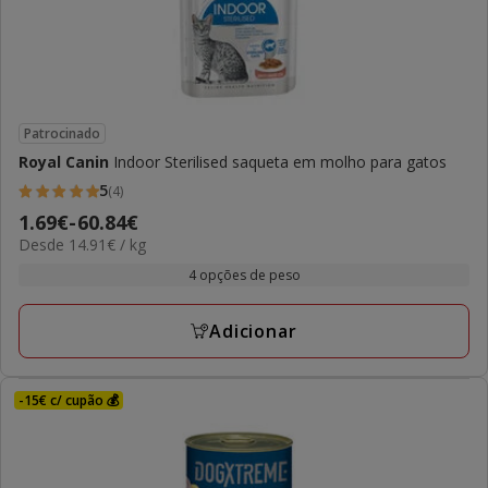
Patrocinado
Royal Canin
Indoor Sterilised saqueta em molho para gatos
5
(4)
5
Preço
1.69€
-
60.84€
estrelas
14.91€
Desde 14.91€ / kg
de
com
por
1.69€
4 opções de peso
4
kg
a
avaliações
60.84€
Adicionar
-15€ c/ cupão 💰