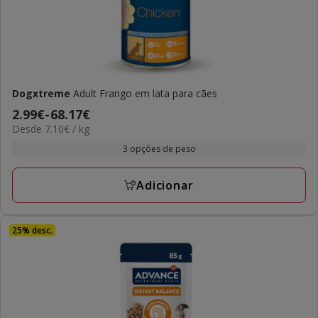
Dogxtreme
Adult Frango em lata para cães
Preço
2.99€
-
68.17€
7.10€
Desde 7.10€ / kg
de
por
2.99€
3 opções de peso
kg
a
68.17€
Adicionar
25% desc.