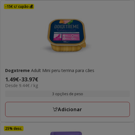
-15€ c/ cupão 💰
Dogxtreme
Adult Mini peru terrina para cães
Preço
1.49€
-
33.97€
9.44€
Desde 9.44€ / kg
de
por
1.49€
3 opções de peso
kg
a
33.97€
Adicionar
25% desc.