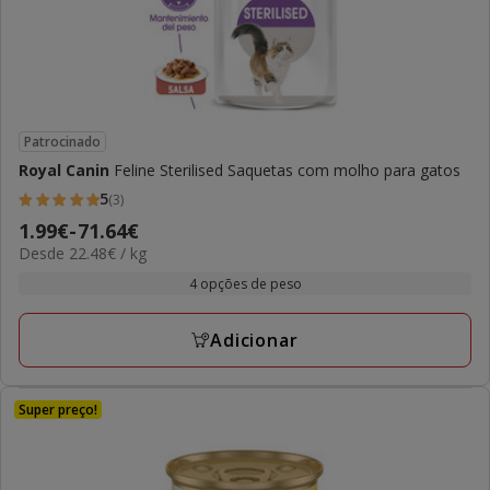
Patrocinado
Royal Canin
Feline Sterilised Saquetas com molho para gatos
5
(3)
5
Preço
1.99€
-
71.64€
estrelas
22.48€
Desde 22.48€ / kg
de
com
por
1.99€
4 opções de peso
3
kg
a
avaliações
71.64€
Adicionar
Super preço!