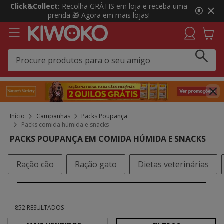
3
Click&Collect:
Recolha GRÁTIS em loja e receba uma
de
prenda 🎁 Agora em mais lojas!
3,
mensagem,
Início
Campanhas
Packs Poupança
Packs comida húmida e snacks
PACKS POUPANÇA EM COMIDA HÚMIDA E SNACKS
Ração cão
Ração gato
Dietas veterinárias
852 RESULTADOS