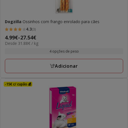
Dogzilla
Ossinhos com frango enrolado para cães
4.3
(3)
4.3
Preço
4.99€
-
27.54€
estrelas
31.88€
Desde 31.88€ / kg
de
com
por
4.99€
4 opções de peso
3
kg
a
avaliações
27.54€
Adicionar
-15€ c/ cupão 💰