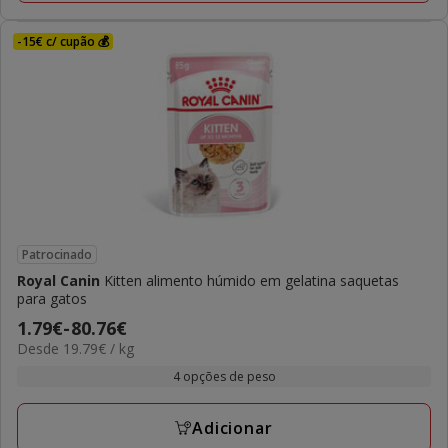
-15€ c/ cupão 💰
Patrocinado
Royal Canin
Kitten alimento húmido em gelatina saquetas
para gatos
Preço
1.79€
-
80.76€
19.79€
Desde 19.79€ / kg
de
por
1.79€
4 opções de peso
kg
a
80.76€
Adicionar