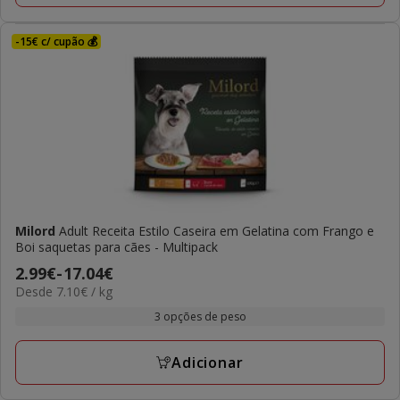
-15€ c/ cupão 💰
Milord
Adult Receita Estilo Caseira em Gelatina com Frango e
Boi saquetas para cães - Multipack
Preço
2.99€
-
17.04€
7.10€
Desde 7.10€ / kg
de
por
2.99€
3 opções de peso
kg
a
17.04€
Adicionar