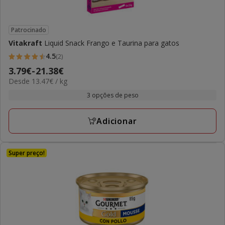
Patrocinado
Vitakraft
Liquid Snack Frango e Taurina para gatos
4.5
(2)
4.5
Preço
3.79€
-
21.38€
estrelas
13.47€
Desde 13.47€ / kg
de
com
por
3.79€
3 opções de peso
2
kg
a
avaliações
21.38€
Adicionar
Super preço!