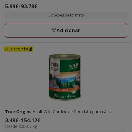
5
Preço
5.99€
-
93.78€
estrelas
de
com
6 opções de formato
5.99€
1
a
avaliações
Adicionar
93.78€
-15€ c/ cupão 💰
True Origins
Adult Wild Cordeiro e Pera lata para cães
Preço
3.49€
-
154.12€
8.03€
Desde 8.03€ / kg
de
por