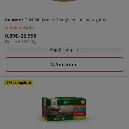
Gourmet
Gold Mousse de Frango em lata para gatos
5
(3)
5
Preço
0.89€
-
26.99€
estrelas
6.62€
Desde 6.62€ / kg
de
com
por
0.89€
4 opções de peso
3
kg
a
avaliações
26.99€
Adicionar
-15€ c/ cupão 💰