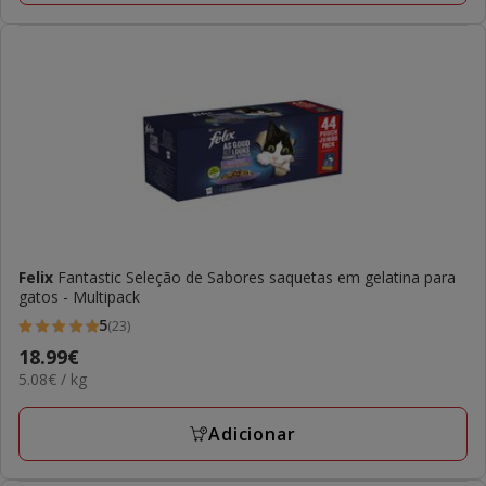
Felix
Fantastic Seleção de Sabores saquetas em gelatina para
gatos - Multipack
5
(23)
5
Preço
18.99€
estrelas
5.08€
5.08€ / kg
18.99€
com
por
23
KG
Adicionar
avaliações