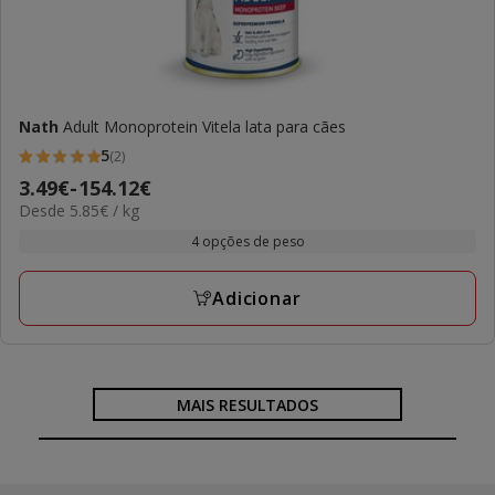
Nath
Adult Monoprotein Vitela lata para cães
5
(2)
5
Preço
3.49€
-
154.12€
estrelas
5.85€
Desde 5.85€ / kg
de
com
por
3.49€
4 opções de peso
2
kg
a
avaliações
154.12€
Adicionar
MAIS RESULTADOS