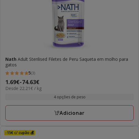
Nath
Adult Sterilised Filetes de Peru Saqueta em molho para
gatos
5
(3)
5
Preço
1.69€
-
74.63€
estrelas
22.21€
Desde 22.21€ / kg
de
com
por
1.69€
4 opções de peso
3
kg
a
avaliações
74.63€
Adicionar
-15€ c/ cupão 💰