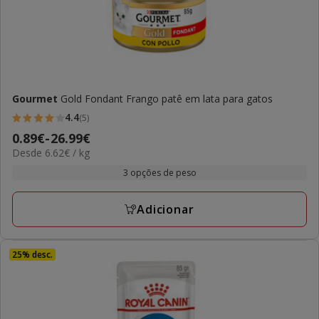
Gourmet
Gold Fondant Frango patê em lata para gatos
4.4
(5)
4.4
Preço
0.89€
-
26.99€
estrelas
6.62€
Desde 6.62€ / kg
de
com
por
0.89€
3 opções de peso
5
kg
a
avaliações
26.99€
Adicionar
25% desc.