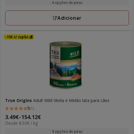
3.49€
4 opções de peso
kg
a
154.12€
Adicionar
-15€ c/ cupão 💰
True Origins
Adult Wild Vitela e Melão lata para cães
5
(1)
5
Preço
3.49€
-
154.12€
estrelas
8.03€
Desde 8.03€ / kg
de
com
por
3.49€
4 opções de peso
1
kg