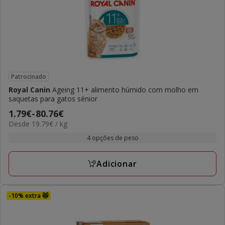
Patrocinado
Royal Canin
Ageing 11+ alimento húmido com molho em
saquetas para gatos sénior
Preço
1.79€
-
80.76€
19.79€
Desde 19.79€ / kg
de
por
1.79€
4 opções de peso
kg
a
80.76€
Adicionar
-10% extra 😻