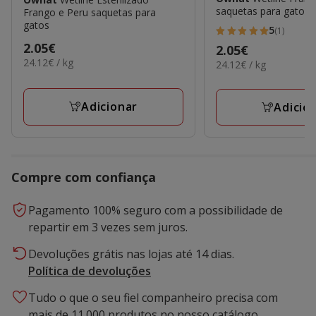
saquetas para gatos
Frango e Peru saquetas para
gatos
5
(1)
5
Preço
2.05€
Preço
2.05€
estrelas
24.12€
24.12€ / kg
2.05€
24.12€
24.12€ / kg
2.05€
com
por
por
KG
1
KG
avaliações
Adicionar
Adicio
Compre com confiança
Pagamento 100% seguro com a possibilidade de
repartir em 3 vezes sem juros.
Devoluções grátis nas lojas até 14 dias.
Política de devoluções
Tudo o que o seu fiel companheiro precisa com
mais de 11.000 produtos no nosso catálogo.