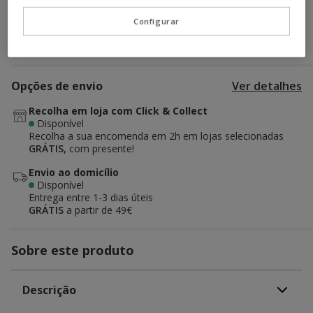
Configurar
Adicionar ao carrinho
Opções de envio
Ver detalhes
Recolha em loja com Click & Collect
Disponível
Recolha a sua encomenda em 2h em lojas selecionadas
GRÁTIS,
com presente!
Envio ao domicílio
Disponível
Entrega entre
1-3 dias úteis
GRÁTIS
a partir de 49€
Sobre este produto
Descrição