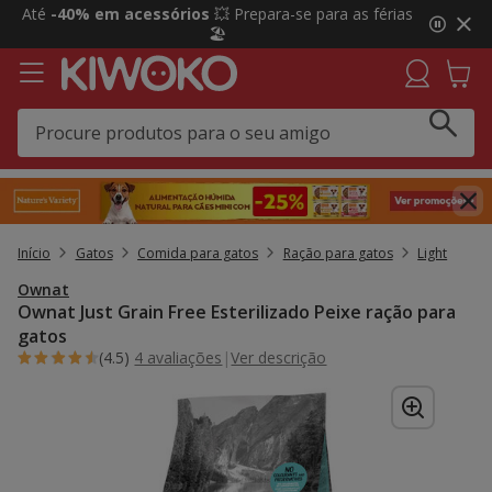
2
Até
-40% em acessórios
💥 Prepara-se para as férias
de
🏖️
3,
mensagem,
Início
Gatos
Comida para gatos
Ração para gatos
Light
Ownat
Ownat Just Grain Free Esterilizado Peixe ração para
gatos
(4.5)
4 avaliações
|
Ver descrição