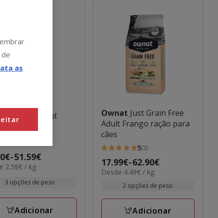
 lembrar
 de
ata as
Ownat
Just Grain Free
nat
Classic Light
eitar
Adult Frango ração para
o para cães
cães
4.8
(13)
5
(3)
5
o
20€
-
51.59€
elas
Preço
17.99€
-
62.90€
estrelas
 2.58€ / kg
4.49€
Desde 4.49€ / kg
de
com
0€
por
3 opções de peso
17.99€
2 opções de peso
3
KG
iações
a
avaliações
9€
62.90€
Adicionar
Adicionar