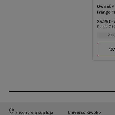
Ownat
A
Frango r
Preço
25.25€
-
7.19€
Desde 7.19
de
por
25.25€
2 op
KG
a
71.85€
Encontre a sua loja
Universo Kiwoko