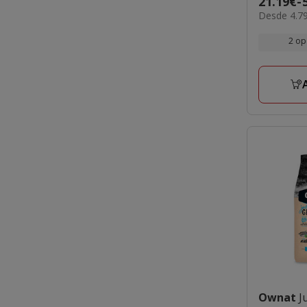
Preço
21.19€
-
4.79€
Desde 4.79
de
por
21.19€
KG
2 op
a
58.49€
Ownat
J