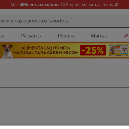
Até
-40% em acessórios
💥 Prepara-se para as férias 🏖️
es
Pássaros
Répteis
Marcas
🎉