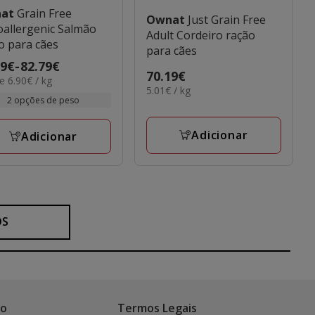
nat
Grain Free
Ownat
Just Grain Free
allergenic Salmão
Adult Cordeiro ração
o para cães
para cães
o
09€
-
82.79€
Preço
70.19€
 6.90€ / kg
5.01€
5.01€ / kg
70.19€
9€
2 opções de peso
por
KG
9€
Adicionar
Adicionar
OS
co
Termos Legais