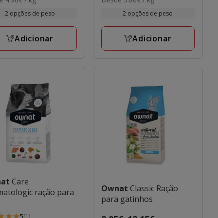
de
com
por
5€
23.05€
2 opções de peso
2 opções de peso
3
KG
a
iações
avaliações
5€
46.89€
Adicionar
Adicionar
nat
Care
Ownat
Classic Ração
atologic ração para
para gatinhos
5
(1)