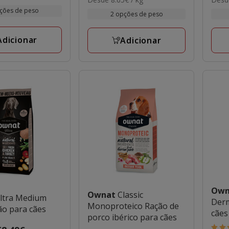
de
de
com
com
por
por
ções de peso
33.45€
18.4
2 opções de peso
2
2
KG
KG
s
a
a
avaliações
aval
69.19€
68.5
Adicionar
Adicionar
Ow
Ownat
Classic
ltra Medium
Derm
Monoproteico Ração de
ão para cães
cães
porco ibérico para cães