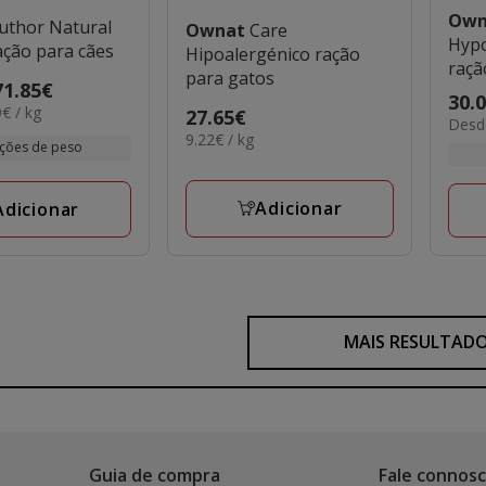
Ow
uthor Natural
Ownat
Care
Hypo
ação para cães
Hipoalergénico ração
raçã
para gatos
71.85€
Preç
30.
€ / kg
Preço
27.65€
6.90€
Desde
de
9.22€
9.22€ / kg
27.65€
por
ções de peso
30.0
por
KG
a
KG
82.7
Adicionar
Adicionar
MAIS RESULTAD
Guia de compra
Fale connos