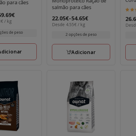
Cord
Monoproteico Ração de
ão para cães
salmão para cães
5
69.69€
Preço
22.05€
-
54.65€
Preç
26.
estr
€ / kg
4.55€
Desde 4.55€ / kg
6.64€
de
Desde
de
com
por
por
22.05€
26.6
ções de peso
1
2 opções de peso
KG
KG
a
a
aval
54.65€
79.6
Adicionar
Adicionar