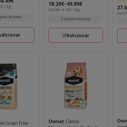
58.49€
5
Preço
18.20€
-
49.89€
€ / kg
Preç
27.
estr
4.16€
Desde 4.16€ / kg
de
6.92€
Desde
de
por
com
18.20€
ções de peso
por
2 opções de peso
KG
27.0
1
KG
a
a
aval
49.89€
69.1
Adicionar
Adicionar
Ow
Ownat
Classic
ust Grain Free