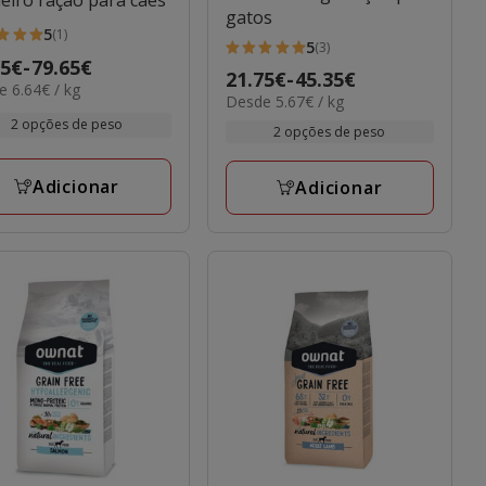
eiro ração para cães
gatos
5
(1)
5
(3)
5
o
65€
-
79.65€
elas
Preço
21.75€
-
45.35€
estrelas
 6.64€ / kg
5.67€
Desde 5.67€ / kg
de
com
5€
por
2 opções de peso
21.75€
2 opções de peso
3
KG
iações
a
avaliações
5€
45.35€
Adicionar
Adicionar