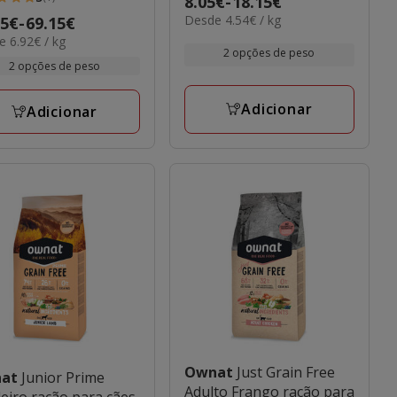
Preço
8.05€
-
18.15€
4.54€
Desde 4.54€ / kg
de
o
05€
-
69.15€
elas
por
 6.92€ / kg
8.05€
KG
2 opções de peso
a
5€
2 opções de peso
18.15€
iações
5€
Adicionar
Adicionar
Ownat
Just Grain Free
nat
Junior Prime
Adulto Frango ração para