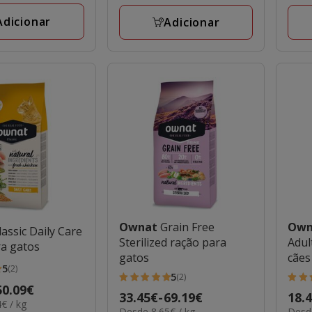
a
a
avaliações
aval
69.19€
74.5
Adicionar
Adicionar
Ownat
Grain Free
Ow
lassic Daily Care
Sterilized ração para
Adul
ra gatos
gatos
cães
5
(2)
5
(2)
5
5
50.09€
Preço
33.45€
-
69.19€
Preç
18.
estrelas
estr
€ / kg
8.65€
4.90€
Desde 8.65€ / kg
Desde