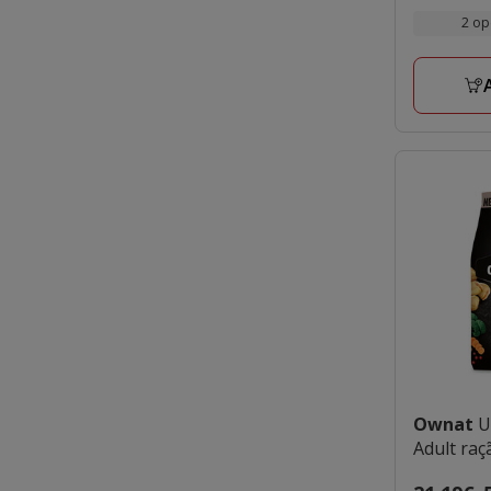
por
14.85€
2
2 op
KG
a
avaliaçõe
50.09€
Ownat
U
Adult raç