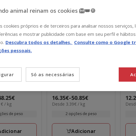
do animal reinam os cookies 🦁👑🍪
s cookies próprios e de terceiros para analisar nossos serviços,
erências e mostrar publicidade com base em seu perfil e hábitos
o.
Descubra todos os detalhes.
Consulte como o Google tr
ções pessoais.
lassic Complet
Ownat
Classic Sterilized
Ow
Só as necessárias
Ac
igurar
a cães
ração para gatos
raçã
4.8
4.1
(10)
(7)
4.1
4.8
48.25€
Preço
16.35€
-
50.85€
Preç
12.
estrelas
estr
3.39€
2.58€
€ / kg
Desde 3.39€ / kg
Desde
de
de
com
com
por
por
16.35€
12.2
7
13
ções de peso
2 opções de peso
KG
KG
a
a
s
avaliações
aval
50.85€
51.5
Adicionar
Adicionar