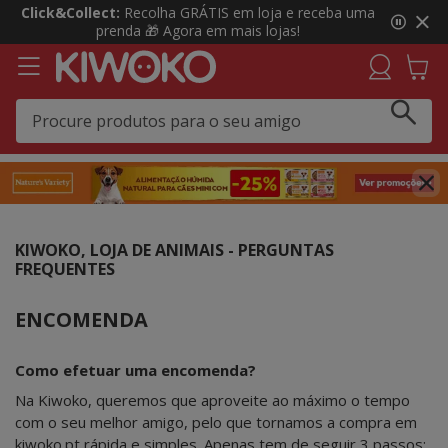
3
Click&Collect:
Recolha GRÁTIS em loja e receba uma
de
prenda 🎁 Agora em mais lojas!
3,
mensagem,
KIWOKO, LOJA DE ANIMAIS - PERGUNTAS
FREQUENTES
ENCOMENDA
Como efetuar uma encomenda?
Na Kiwoko, queremos que aproveite ao máximo o tempo
com o seu melhor amigo, pelo que tornamos a compra em
kiwoko.pt rápida e simples. Apenas tem de seguir 3 passos: