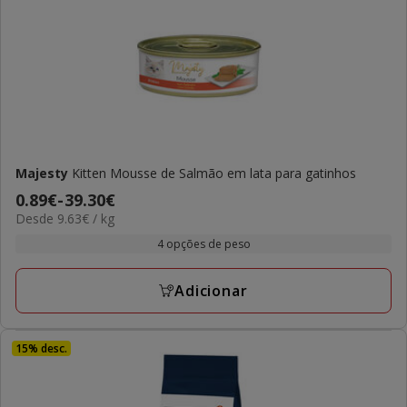
Majesty
Kitten Mousse de Salmão em lata para gatinhos
Preço
0.89€
-
39.30€
9.63€
Desde 9.63€ / kg
de
por
0.89€
4 opções de peso
kg
a
39.30€
Adicionar
15% desc.