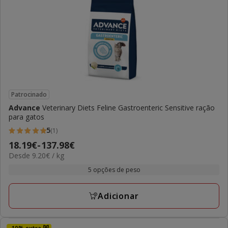
Patrocinado
Advance
Veterinary Diets Feline Gastroenteric Sensitive ração
para gatos
5
(1)
5
Preço
18.19€
-
137.98€
estrelas
9.20€
Desde 9.20€ / kg
de
com
por
18.19€
5 opções de peso
1
KG
a
avaliações
137.98€
Adicionar