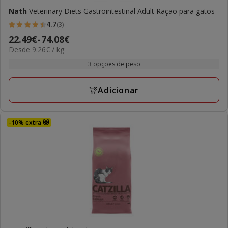
Nath
Veterinary Diets Gastrointestinal Adult Ração para gatos
4.7
(3)
4.7
Preço
22.49€
-
74.08€
estrelas
9.26€
Desde 9.26€ / kg
de
com
por
22.49€
3 opções de peso
3
kg
a
avaliações
74.08€
Adicionar
-10% extra 😻