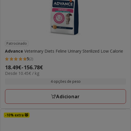
Patrocinado
Advance
Veterinary Diets Feline Urinary Sterilized Low Calorie
5
(2)
5
Preço
18.49€
-
156.78€
estrelas
10.45€
Desde 10.45€ / kg
de
com
por
18.49€
4 opções de peso
2
kg
a
avaliações
156.78€
Adicionar
-10% extra 😻