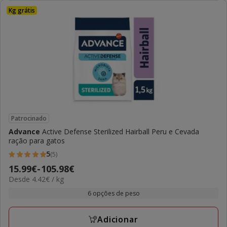
Kg grátis
Patrocinado
Advance
Active Defense Sterilized Hairball Peru e Cevada
ração para gatos
5
(5)
5
Preço
15.99€
-
105.98€
estrelas
4.42€
Desde 4.42€ / kg
de
com
por
15.99€
6 opções de peso
5
KG
a
avaliações
105.98€
Adicionar