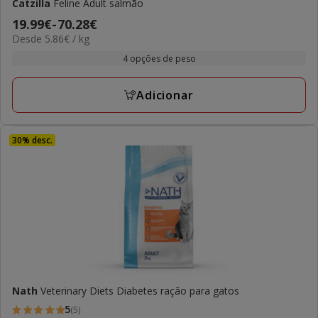
Catzilla
Feline Adult salmão
Preço
19.99€
-
70.28€
5.86€
Desde 5.86€ / kg
de
por
19.99€
4 opções de peso
kg
a
70.28€
Adicionar
30% desc.
Nath
Veterinary Diets Diabetes ração para gatos
5
(5)
5