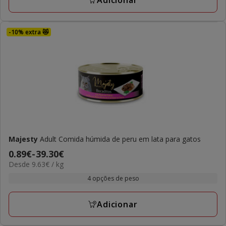
Adicionar
-10% extra 😻
Majesty
Adult Comida húmida de peru em lata para gatos
Preço
0.89€
-
39.30€
9.63€
Desde 9.63€ / kg
de
por
0.89€
4 opções de peso
kg
a
39.30€
Adicionar