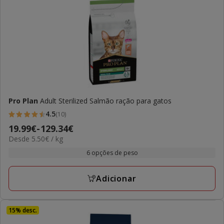
Pro Plan
Adult Sterilized Salmão ração para gatos
4.5
(10)
4.5
Preço
19.99€
-
129.34€
estrelas
5.50€
Desde 5.50€ / kg
de
com
por
19.99€
6 opções de peso
10
KG
a
avaliações
129.34€
Adicionar
15% desc.