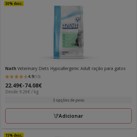
30% desc.
Nath
Veterinary Diets Hypoallergenic Adult ração para gatos
4.9
(10)
4.9
Preço
22.49€
-
74.08€
estrelas
9.26€
Desde 9.26€ / kg
de
com
por
22.49€
3 opções de peso
10
kg
a
avaliações
74.08€
Adicionar
15% desc.