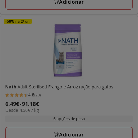
103.98€
Adicionar
-50% na 2ª un.
Nath
Adult Sterilised Frango e Arroz ração para gatos
4.8
(20)
4.8
Preço
6.49€
-
91.18€
estrelas
4.56€
Desde 4.56€ / kg
de
com
por
6.49€
6 opções de peso
20
kg
a
avaliações
91.18€
Adicionar