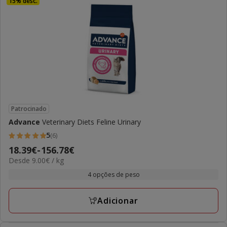
15% desc.
Patrocinado
Advance
Veterinary Diets Feline Urinary
5
(6)
5
Preço
18.39€
-
156.78€
estrelas
9.00€
Desde 9.00€ / kg
de
com
por
18.39€
4 opções de peso
6
KG
a
avaliações
156.78€
Adicionar