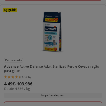
Kg grátis
Patrocinado
Advance
Active Defense Adult Sterilized Peru e Cevada ração
para gatos
4.9
(34)
4.9
Preço
4.49€
-
103.98€
estrelas
4.33€
Desde 4.33€ / kg
de
com
por
4.49€
8 opções de peso
34
KG
a
avaliações