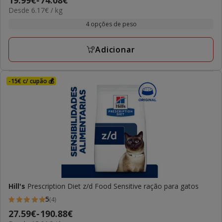
19.99€
-
74.08€
estrelas
6.17€
Desde 6.17€ / kg
de
com
por
19.99€
4 opções de peso
1
kg
a
avaliações
74.08€
Adicionar
-15€ c/ cupão 💰
Hill's
Prescription Diet z/d Food Sensitive ração para gatos
5
(4)
5
Preço
27.59€
-
190.88€
estrelas