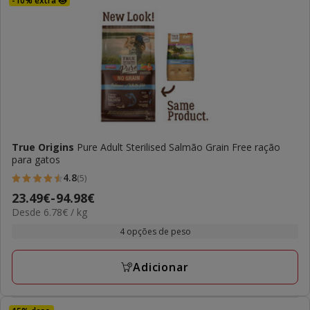
-10% extra 😻
True Origins
Pure Adult Sterilised Salmão Grain Free ração
para gatos
4.8
(5)
4.8
Preço
23.49€
-
94.98€
estrelas
6.78€
Desde 6.78€ / kg
de
com
por
23.49€
4 opções de peso
5
kg
a
avaliações
94.98€
Adicionar