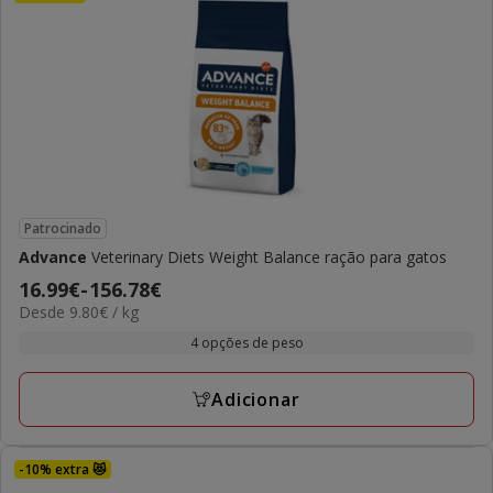
Patrocinado
Advance
Veterinary Diets Weight Balance ração para gatos
Preço
16.99€
-
156.78€
9.80€
Desde 9.80€ / kg
de
por
16.99€
4 opções de peso
kg
a
156.78€
Adicionar
-10% extra 😻