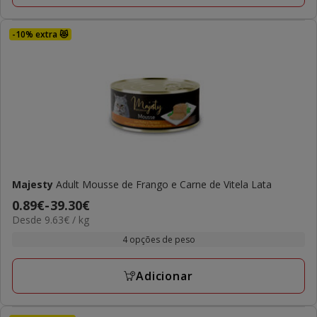
-10% extra 😻
Majesty
Adult Mousse de Frango e Carne de Vitela Lata
Preço
0.89€
-
39.30€
9.63€
Desde 9.63€ / kg
de
por
0.89€
4 opções de peso
kg
a
39.30€
Adicionar