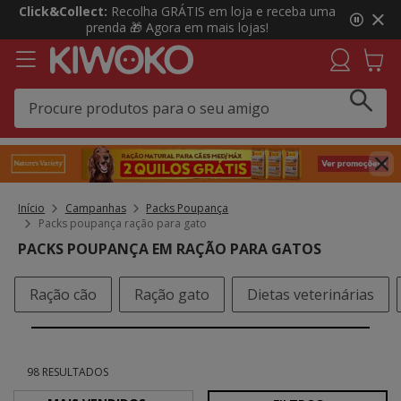
3
Click&Collect:
Recolha GRÁTIS em loja e receba uma
de
prenda 🎁 Agora em mais lojas!
3,
mensagem,
Início
Campanhas
Packs Poupança
Packs poupança ração para gato
PACKS POUPANÇA EM RAÇÃO PARA GATOS
Ração cão
Ração gato
Dietas veterinárias
98 RESULTADOS