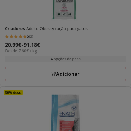
Criadores
Adulto Obesity ração para gatos
5
(2)
5
Preço
20.99€
-
91.18€
estrelas
7.60€
Desde 7.60€ / kg
de
com
por
20.99€
4 opções de peso
2
kg
a
avaliações
91.18€
Adicionar
30% desc.