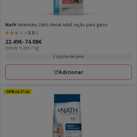
Nath
Veterinary Diets Renal Adult ração para gatos
3.3
(3)
3.3
Preço
22.49€
-
74.08€
estrelas
9.26€
Desde 9.26€ / kg
de
com
por
22.49€
3 opções de peso
3
kg
a
avaliações
74.08€
Adicionar
-50% na 2ª un.