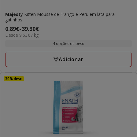
Majesty
Kitten Mousse de Frango e Peru em lata para
gatinhos
Preço
0.89€
-
39.30€
9.63€
Desde 9.63€ / kg
de
por
0.89€
4 opções de peso
kg
a
39.30€
Adicionar
30% desc.