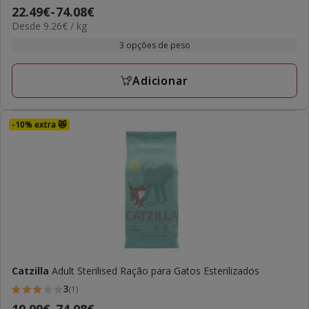
Preço
22.49€
-
74.08€
estrelas
9.26€
Desde 9.26€ / kg
de
com
por
22.49€
3 opções de peso
5
kg
a
avaliações
74.08€
Adicionar
-10% extra 😻
Catzilla
Adult Sterilised Ração para Gatos Esterilizados
3
(1)
3
Preço