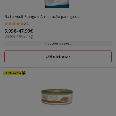
Nath
Adult Frango e Arroz ração para gatos
5
(2)
5
Preço
5.99€
-
47.99€
estrelas
4.80€
Desde 4.80€ / kg
de
com
por
5.99€
4 opções de peso
2
KG
a
avaliações
47.99€
Adicionar
-10% extra 😻