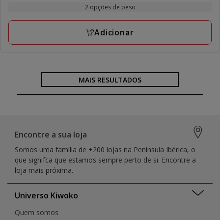
por
14.59€
2 opções de peso
1
KG
a
avaliações
16.19€
Adicionar
MAIS RESULTADOS
Encontre a sua loja
Somos uma família de +200 lojas na Península Ibérica, o
que signifca que estamos sempre perto de si. Encontre a
loja mais próxima.
Universo Kiwoko
Quem somos