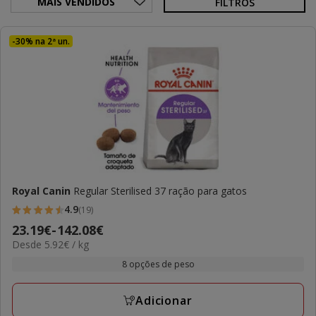
FILTROS
-30% na 2ª un.
Royal Canin
Regular Sterilised 37 ração para gatos
4.9
(19)
4.9
Preço
23.19€
-
142.08€
estrelas
5.92€
Desde 5.92€ / kg
de
com
por
23.19€
8 opções de peso
19
kg
a
avaliações
142.08€
Adicionar