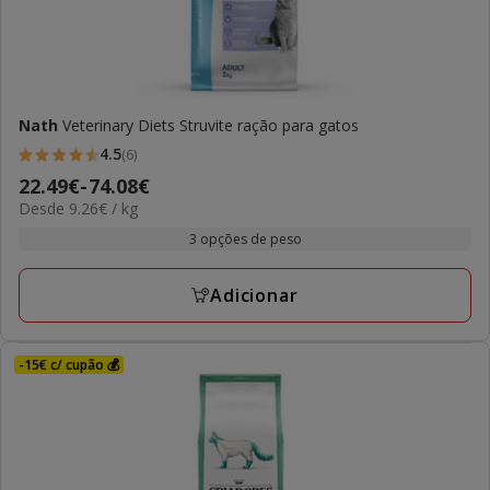
Nath
Veterinary Diets Struvite ração para gatos
4.5
(6)
4.5
Preço
22.49€
-
74.08€
estrelas
9.26€
Desde 9.26€ / kg
de
com
por
22.49€
3 opções de peso
6
kg
a
avaliações
74.08€
Adicionar
-15€ c/ cupão 💰