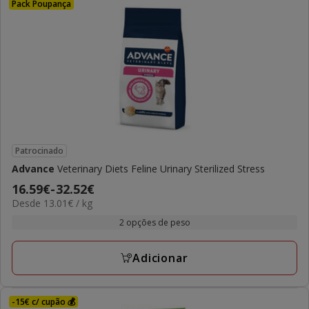
Pack Poupança
Patrocinado
Advance
Veterinary Diets Feline Urinary Sterilized Stress
Preço
16.59€
-
32.52€
13.01€
Desde 13.01€ / kg
de
por
16.59€
2 opções de peso
kg
a
32.52€
Adicionar
-15€ c/ cupão 💰