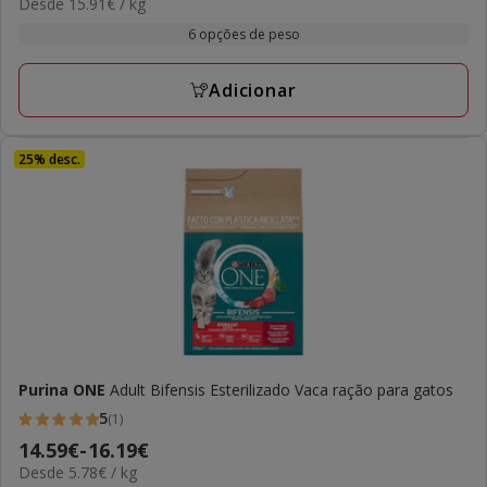
15.91€
Desde 15.91€ / kg
de
com
por
27.59€
6 opções de peso
4
kg
a
avaliações
190.88€
Adicionar
25% desc.
Purina ONE
Adult Bifensis Esterilizado Vaca ração para gatos
5
(1)
5
Preço
14.59€
-
16.19€
estrelas
5.78€
Desde 5.78€ / kg
de
com