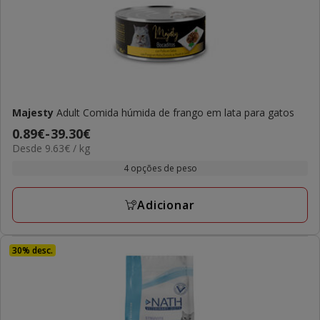
Majesty
Adult Comida húmida de frango em lata para gatos
Preço
0.89€
-
39.30€
9.63€
Desde 9.63€ / kg
de
por
0.89€
4 opções de peso
kg
a
39.30€
Adicionar
30% desc.