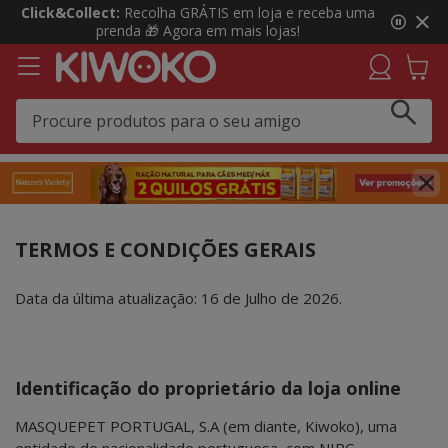
3
Click&Collect:
Recolha GRÁTIS em loja e receba uma
de
prenda 🎁 Agora em mais lojas!
3,
mensagem,
TERMOS E CONDIÇÕES GERAIS
Data da última atualização: 16 de Julho de 2026.
Identificação do proprietário da loja online
MASQUEPET PORTUGAL, S.A (em diante, Kiwoko), uma
entidade de nacionalidade portuguesa, com NIPC