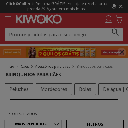
3
Click&Collect:
Recolha GRÁTIS em loja e receba uma
de
prenda 🎁 Agora em mais lojas!
3,
mensagem,
Início
Cães
Acessórios para cães
Brinquedos para cães
BRINQUEDOS PARA CÃES
Peluches
Mordedores
Bolas
599 RESULTADOS
FILTROS