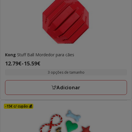
Kong
Stuff Ball Mordedor para cães
Preço
12.79€
-
15.59€
de
3 opções de tamanho
12.79€
a
Adicionar
15.59€
-15€ c/ cupão 💰