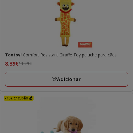
Tootoy!
Comfort Resistant Giraffe Toy peluche para cães
Preço
8.39€
11.99€
anterior
11.99€,
Adicionar
preço
final
8.39€
-15€ c/ cupão 💰