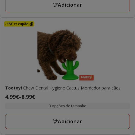
a
avaliações
Adicionar
4.89€
-15€ c/ cupão 💰
Tootoy!
Chew Dental Hygiene Cactus Mordedor para cães
Preço
4.99€
-
8.99€
de
3 opções de tamanho
4.99€
a
Adicionar
8.99€