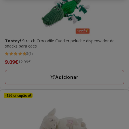
Tootoy!
Stretch Crocodile Cuddler peluche dispensador de
snacks para cães
5
(1)
5
Preço
9.09€
12.99€
estrelas
anterior
com
12.99€,
Adicionar
1
preço
avaliações
final
9.09€
-15€ c/ cupão 💰