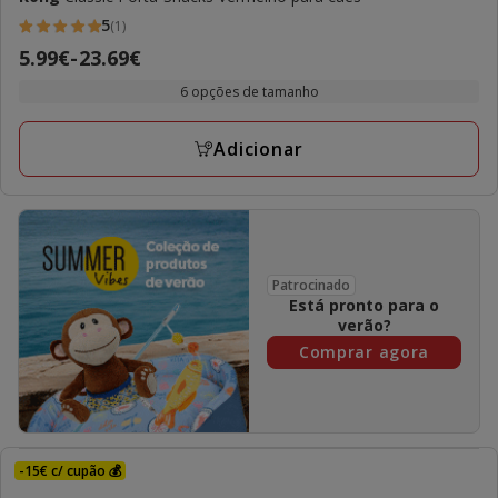
5
(1)
5
Preço
5.99€
-
23.69€
estrelas
de
com
6 opções de tamanho
5.99€
1
a
avaliações
Adicionar
23.69€
Patrocinado
Está pronto para o
verão?
Comprar agora
-15€ c/ cupão 💰