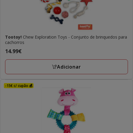
Tootoy!
Chew Exploration Toys - Conjunto de brinquedos para
cachorros
Preço
14.99€
14.99€
Adicionar
-15€ c/ cupão 💰