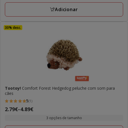
anterior
9.99€,
Adicionar
preço
final
6.99€
30% desc.
Tootoy!
Comfort Forest Hedgedog peluche com som para
cães
5
(1)
5
Preço
2.79€
-
4.89€
estrelas
de
com
3 opções de tamanho
2.79€
1