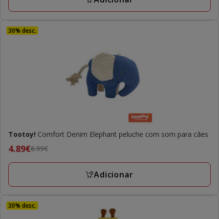
13.49€
30% desc.
Tootoy!
Comfort Denim Elephant peluche com som para cães
Preço
4.89€
6.99€
anterior
6.99€,
Adicionar
preço
final
4.89€
30% desc.