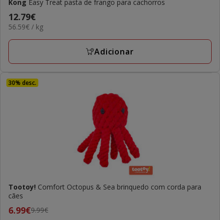
Kong
Easy Treat pasta de frango para cachorros
Preço
12.79€
56.59€
56.59€ / kg
12.79€
por
KG
Adicionar
30% desc.
Tootoy!
Comfort Octopus & Sea brinquedo com corda para
cães
Preço
6.99€
9.99€