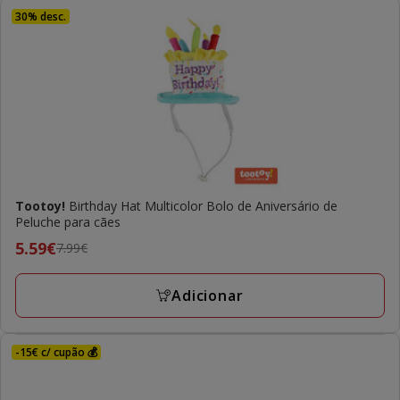
30% desc.
Tootoy!
Birthday Hat Multicolor Bolo de Aniversário de
Peluche para cães
Preço
5.59€
7.99€
anterior
7.99€,
Adicionar
preço
final
5.59€
-15€ c/ cupão 💰