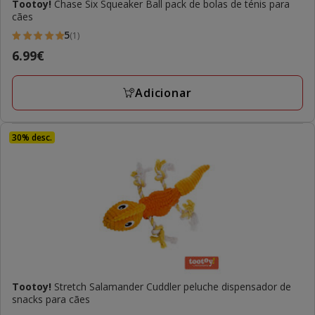
Tootoy!
Chase Six Squeaker Ball pack de bolas de ténis para
cães
5
(1)
5
Preço
6.99€
estrelas
6.99€
com
Adicionar
1
avaliações
30% desc.
Tootoy!
Stretch Salamander Cuddler peluche dispensador de
snacks para cães