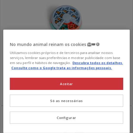
No mundo animal reinam os cookies 🦁👑🍪
Utilizamos cookies próprios e de terceiros para analisar nossos
Outward Hound
Puppy Lickin' Layers Brinquedo interativo
serviços, lembrar suas preferências e mostrar publicidade com base
com Snacks para cães
em seu perfil e hábitos de navegação.
Descubra todos os detalhes.
Consulte como o Google trata as informações pessoais.
5
(2)
5
Preço
15.99€
estrelas
15.99€
Aceitar
com
Adicionar
2
avaliações
Só as necessárias
30% desc.
Configurar