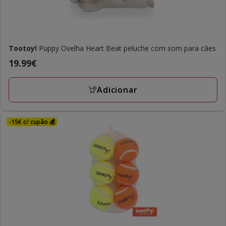
Tootoy!
Puppy Ovelha Heart Beat peluche com som para cães
Preço
19.99€
19.99€
Adicionar
-15€ c/ cupão 💰