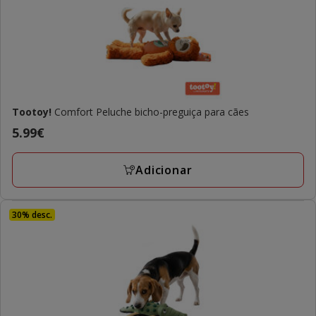
Tootoy!
Comfort Peluche bicho-preguiça para cães
Preço
5.99€
5.99€
Adicionar
30% desc.