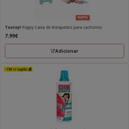
Tootoy!
Puppy Caixa de brinquedos para cachorros
Preço
7.99€
7.99€
Adicionar
-15€ c/ cupão 💰