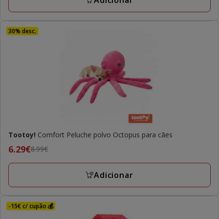
Adicionar
preço
final
4.89€
30% desc.
Tootoy!
Comfort Peluche polvo Octopus para cães
Preço
6.29€
8.99€
anterior
8.99€,
Adicionar
preço
final
6.29€
-15€ c/ cupão 💰