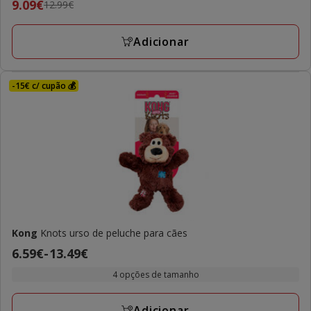
Preço
9.09€
12.99€
anterior
12.99€,
Adicionar
preço
final
9.09€
-15€ c/ cupão 💰
Kong
Knots urso de peluche para cães
Preço
6.59€
-
13.49€
de
4 opções de tamanho
6.59€
a
Adicionar