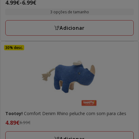
Preço
4.99€
-
6.99€
de
3 opções de tamanho
4.99€
a
Adicionar
6.99€
30% desc.
Tootoy!
Comfort Denim Rhino peluche com som para cães
Preço
4.89€
6.99€
anterior
6.99€,