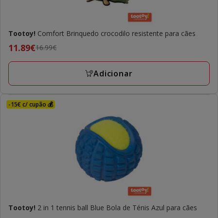
Tootoy!
Comfort Brinquedo crocodilo resistente para cães
Preço
11.89€
16.99€
anterior
16.99€,
Adicionar
preço
final
11.89€
-15€ c/ cupão 💰
Tootoy!
2 in 1 tennis ball Blue Bola de Ténis Azul para cães