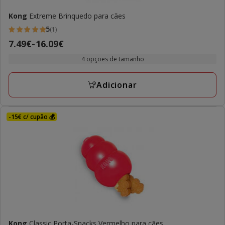
Kong
Extreme Brinquedo para cães
5
(1)
5
Preço
7.49€
-
16.09€
estrelas
de
com
4 opções de tamanho
7.49€
1
a
avaliações
Adicionar
16.09€
-15€ c/ cupão 💰
Kong
Classic Porta-Snacks Vermelho para cães