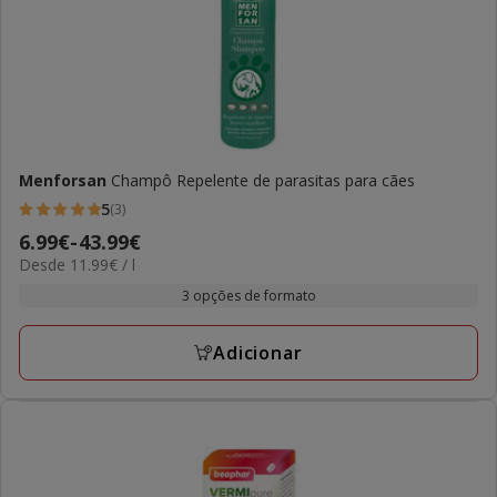
Menforsan
Champô Repelente de parasitas para cães
5
(3)
5
Preço
6.99€
-
43.99€
estrelas
11.99€
Desde 11.99€ / l
de
com
por
6.99€
3 opções de formato
3
L
a
avaliações
43.99€
Adicionar