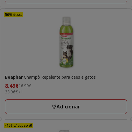
final
5.91€
50% desc.
Beaphar
Champô Repelente para cães e gatos
Preço
8.49€
16.99€
33.96€
33.96€ / l
anterior
por
16.99€,
L
preço
Adicionar
final
8.49€
-15€ c/ cupão 💰