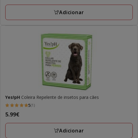
por
3
L
Adicionar
avaliações
Yes!pH
Coleira Repelente de insetos para cães
5
(1)
5
Preço
5.99€
estrelas
5.99€
com
Adicionar
1