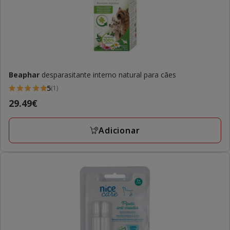
Beaphar
desparasitante interno natural para cães
5
(1)
5
Preço
29.49€
estrelas
29.49€
com
Adicionar
1
avaliações