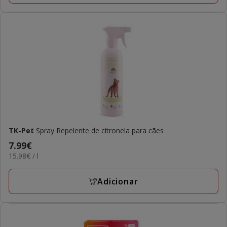
TK-Pet
Spray Repelente de citronela para cães
Preço
7.99€
15.98€
15.98€ / l
7.99€
por
L
Adicionar