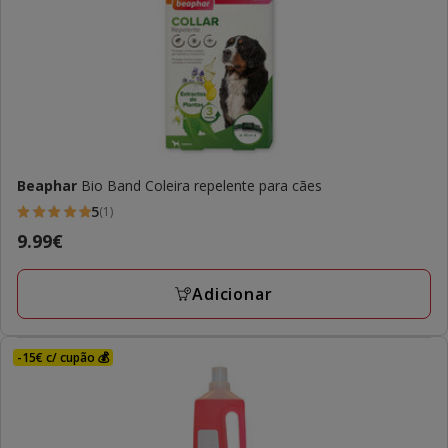
Beaphar
Bio Band Coleira repelente para cães
5
(1)
5
Preço
9.99€
estrelas
9.99€
com
Adicionar
1
avaliações
-15€ c/ cupão 💰