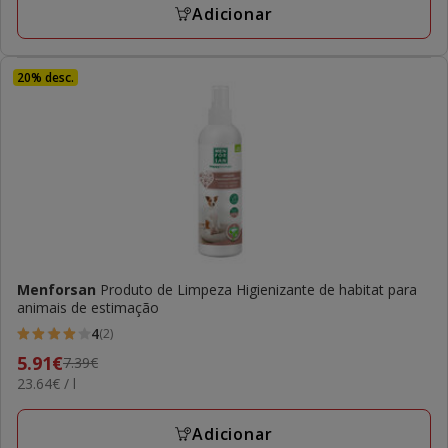
Adicionar
20% desc.
Menforsan
Produto de Limpeza Higienizante de habitat para
animais de estimação
4
(2)
4
Preço
5.91€
7.39€
estrelas
23.64€
23.64€ / l
anterior
com
por
7.39€,
2
L
preço
Adicionar
avaliações