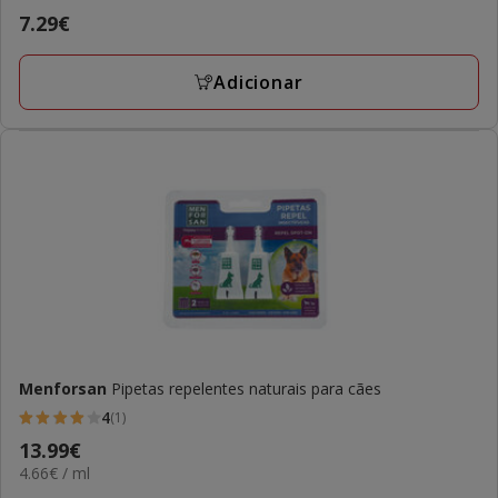
4
Preço
7.29€
estrelas
7.29€
com
Adicionar
2
avaliações
Menforsan
Pipetas repelentes naturais para cães
4
(1)
4
Preço
13.99€
estrelas
4.66€
4.66€ / ml
13.99€
com
por