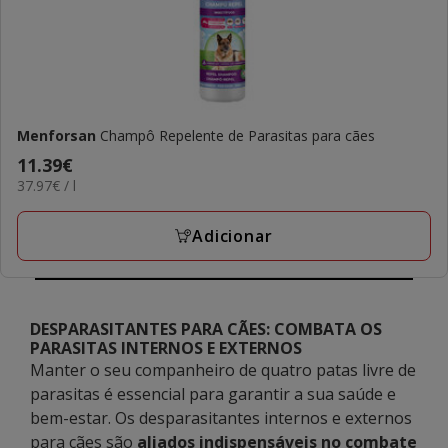
Menforsan
Champô Repelente de Parasitas para cães
Preço
11.39€
37.97€
37.97€ / l
11.39€
por
L
Adicionar
DESPARASITANTES PARA CÃES: COMBATA OS
PARASITAS INTERNOS E EXTERNOS
Manter o seu companheiro de quatro patas livre de
parasitas é essencial para garantir a sua saúde e
bem-estar. Os desparasitantes internos e externos
para cães são
aliados indispensáveis no combate