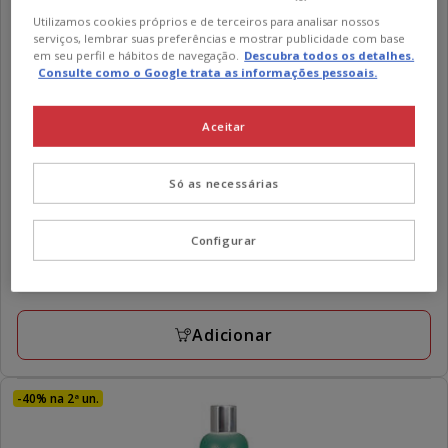
Utilizamos cookies próprios e de terceiros para analisar nossos
serviços, lembrar suas preferências e mostrar publicidade com base
em seu perfil e hábitos de navegação.
Descubra todos os detalhes.
Consulte como o Google trata as informações pessoais.
Aceitar
Beaphar
Pipetas Repelentes para cães
Só as necessárias
3
(3)
3
Preço
10.89€
-
11.79€
estrelas
Configurar
363.00€
Desde 363.00€ / l
de
com
por
10.89€
3 opções de peso
3
L
a
avaliações
11.79€
Adicionar
-40% na 2ª un.