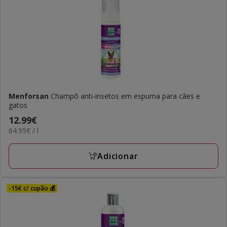
Menforsan
Champô anti-insetos em espuma para cães e
gatos
Preço
12.99€
64.95€
64.95€ / l
12.99€
por
L
Adicionar
-15€ c/ cupão 💰