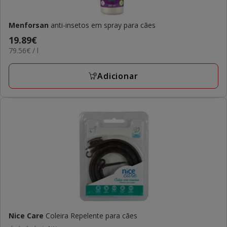
Menforsan
anti-insetos em spray para cães
Preço
19.89€
79.56€
79.56€ / l
19.89€
por
L
Adicionar
Nice Care
Coleira Repelente para cães