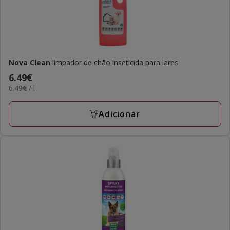
Nova Clean
limpador de chão inseticida para lares
Preço
6.49€
6.49€
6.49€ / l
6.49€
por
L
Adicionar