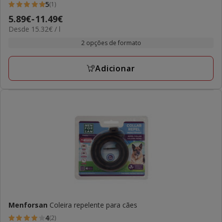
5
(1)
5
Preço
5.89€
-
11.49€
estrelas
15.32€
Desde 15.32€ / l
de
com
por
5.89€
2 opções de formato
1
L
a
avaliações
11.49€
Adicionar
Menforsan
Coleira repelente para cães
4
(2)