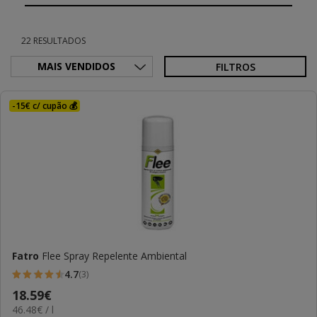
22 RESULTADOS
FILTROS
-15€ c/ cupão 💰
Fatro
Flee Spray Repelente Ambiental
4.7
(3)
4.7
Preço
18.59€
estrelas
46.48€
46.48€ / l
18.59€
com