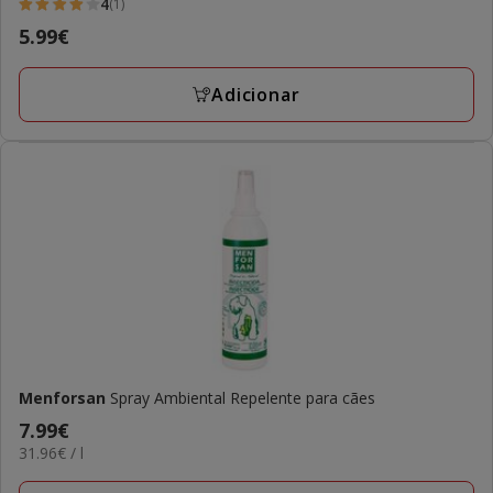
4
(1)
4
Preço
5.99€
estrelas
5.99€
com
Adicionar
1
avaliações
Menforsan
Spray Ambiental Repelente para cães
Preço
7.99€
31.96€
31.96€ / l
7.99€
por
L