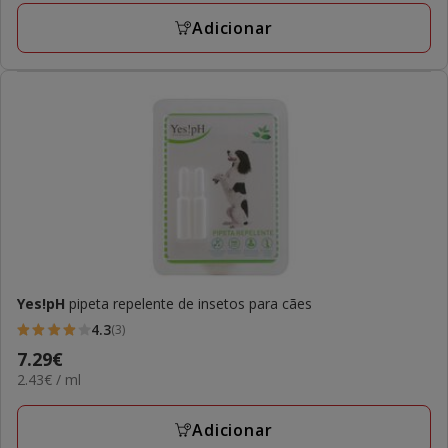
1
ML
Adicionar
avaliações
Yes!pH
pipeta repelente de insetos para cães
4.3
(3)
4.3
Preço
7.29€
estrelas
2.43€
2.43€ / ml
7.29€
com
por
3
ML
Adicionar
avaliações