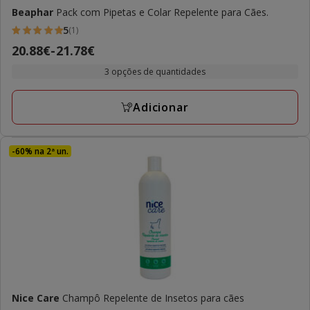
Beaphar
Pack com Pipetas e Colar Repelente para Cães.
5
(1)
5
Preço
20.88€
-
21.78€
estrelas
de
com
3 opções de quantidades
20.88€
1
a
avaliações
Adicionar
21.78€
-60% na 2ª un.
Nice Care
Champô Repelente de Insetos para cães