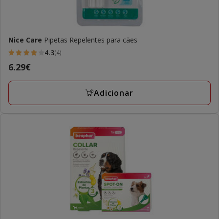
Nice Care
Pipetas Repelentes para cães
4.3
(4)
4.3
Preço
6.29€
estrelas
6.29€
com
Adicionar
4
avaliações