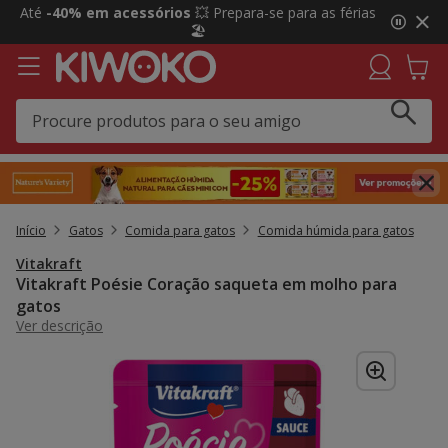
2
Até
-40% em acessórios
💥 Prepara-se para as férias
de
🏖️
3,
mensagem,
Início
Gatos
Comida para gatos
Comida húmida para gatos
Vitakraft
Vitakraft Poésie Coração saqueta em molho para
gatos
Ver descrição