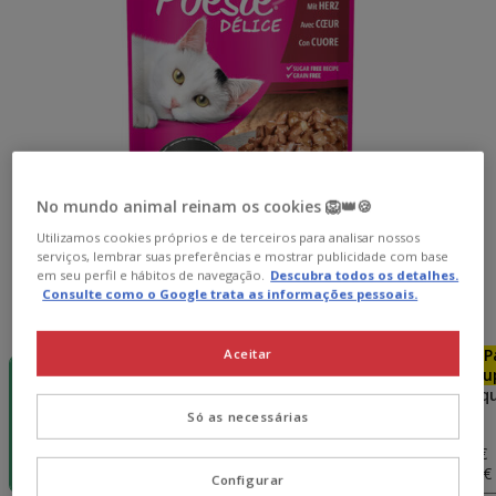
No mundo animal reinam os cookies 🦁👑🍪
Utilizamos cookies próprios e de terceiros para analisar nossos
serviços, lembrar suas preferências e mostrar publicidade com base
em seu perfil e hábitos de navegação.
Descubra todos os detalhes.
Consulte como o Google trata as informações pessoais.
Peso:
85 g
-15€ c/
Pack
Pack
P
Aceitar
cupão 💰
Poupança
Poupança
Pou
85 g
12 saquetas x
24 saquetas x
48 saq
85 g
85 g
85 g
Só as necessárias
11.88€
23.76€
47.52€
0.99€
11.64€
22.81€
44.67€
(11.65€ / kg)
(11.41€ / kg)
(11.18€ / kg)
(10.95€ 
Configurar