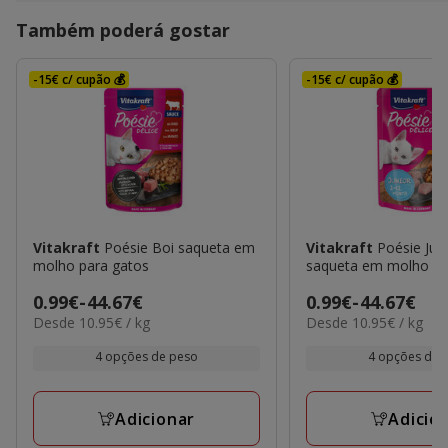
Também poderá gostar
-15€ c/ cupão 💰
-15€ c/ cupão 💰
Vitakraft
Poésie Boi saqueta em
Vitakraft
Poésie Jun
molho para gatos
saqueta em molho pa
Preço
0.99€
-
44.67€
Preço
0.99€
-
44.67€
10.95€
10.95€
Desde 10.95€ / kg
Desde 10.95€ / kg
de
de
por
por
0.99€
0.99€
kg
kg
4 opções de peso
4 opções de 
a
a
44.67€
44.67€
Adicionar
Adicio