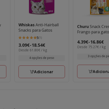
Whiskas
Anti-Hairball
y
Churu
Snack Cre
Snacks para Gatos
o
Frango para gat
5
(1)
5
Preço
4.39€
-
16.86€
Preço
3.09€
-
18.54€
estrelas
75.27€
Desde 75.27€ / kg
de
61.80€
Desde 61.80€ / kg
de
por
com
4.39€
por
kg
3.09€
3 opções de p
1
4 opções de peso
KG
a
a
avaliações
16.86€
18.54€
Adicion
Adicionar