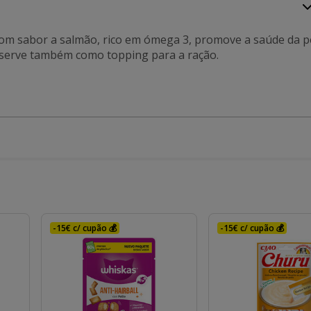
 com sabor a salmão, rico em ómega 3, promove a saúde da p
ir, serve também como topping para a ração.
-15€ c/ cupão 💰
-15€ c/ cupão 💰