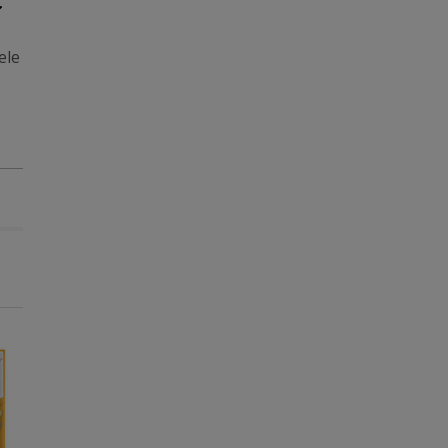
ele
-15€ c/ cupão 💰
-15€ c/ cupão 💰