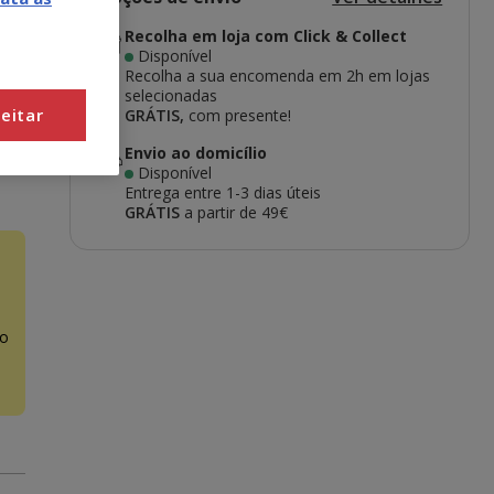
Recolha em loja com Click & Collect
Disponível
Recolha a sua encomenda em 2h em lojas
selecionadas
eitar
GRÁTIS,
com presente!
Envio ao domicílio
Disponível
Entrega entre
1-3 dias úteis
GRÁTIS
a partir de 49€
o