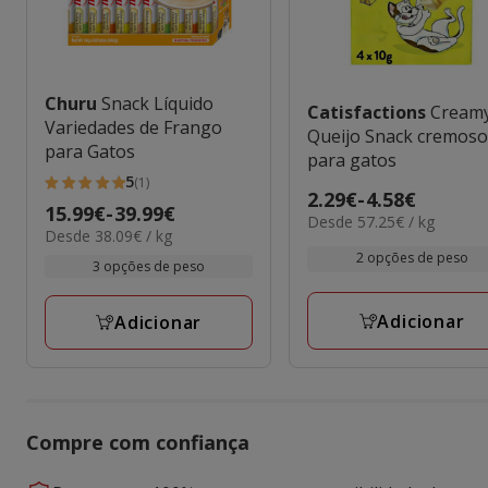
Churu
Snack Líquido
Catisfactions
Cream
Variedades de Frango
Queijo Snack cremos
para Gatos
para gatos
5
(1)
5
Preço
2.29€
-
4.58€
Preço
15.99€
-
39.99€
estrelas
57.25€
Desde 57.25€ / kg
de
38.09€
Desde 38.09€ / kg
de
por
com
2.29€
por
2 opções de peso
KG
15.99€
3 opções de peso
1
KG
a
a
avaliações
4.58€
39.99€
Adicionar
Adicionar
Compre com confiança