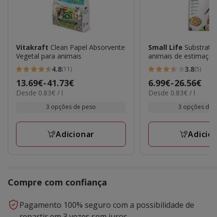
Vitakraft
Clean Papel Absorvente
Small Life
Substrato
Vegetal para animais
animais de estimaçã
4.8
3.8
(11)
(5)
4.8
3.8
Preço
13.69€
-
41.73€
Preço
6.99€
-
26.56€
estrelas
estrelas
0.83€
0.83€
Desde 0.83€ / l
Desde 0.83€ / l
de
de
com
com
por
por
13.69€
6.99€
3 opções de peso
3 opções de 
11
5
L
L
a
a
avaliações
avaliações
41.73€
26.56€
Adicionar
Adicio
Compre com confiança
Pagamento 100% seguro com a possibilidade de
repartir em 3 vezes sem juros.