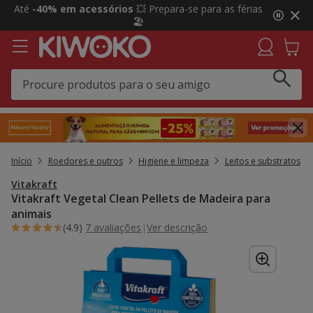
2
Até
-40% em acessórios
💥 Prepara-se para as férias
de
🏖️
3,
mensagem,
Início
Roedores e outros
Higiene e limpeza
Leitos e substratos
Vitakraft
Vitakraft Vegetal Clean Pellets de Madeira para
animais
(4.9)
7 avaliações
|
Ver descrição