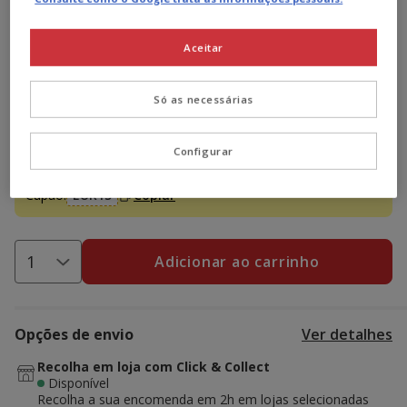
Promoção disponível
Aceitar
-15€ c/ cupão 💰
15€ de desconto
em compras +95€,
Só as necessárias
inserindo e validando o cupão
EUR15
ou
10€ de desconto
em compras +75€, com o cupão
EUR10
ou
5€ de
desconto
em compras +50€ com o cupão
EUR5.
Configurar
Ver condições
Cupão:
EUR15
Copiar
Adicionar ao carrinho
Opções de envio
Ver detalhes
Recolha em loja com Click & Collect
Disponível
Recolha a sua encomenda em 2h em lojas selecionadas