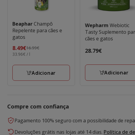
Beaphar
Champô
Wepharm
Webiotic
Repelente para cães e
Tasty Suplemento pa
gatos
cães e gatos
Preço
8.49€
16.99€
Preço
28.79€
33.96€
33.96€ / l
anterior
28.79€
por
16.99€,
L
preço
Adicionar
Adicionar
final
8.49€
Compre com confiança
Pagamento 100% seguro com a possibilidade de repar
Devoluções grátis nas lojas até 14 dias.
Política de d