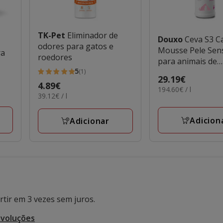
TK-Pet
Eliminador de
Douxo
Ceva S3 Calm
odores para gatos e
Mousse Pele Sens
ra
roedores
para animais de
5
estimação
(1)
5
Preço
29.19€
Preço
4.89€
estrelas
194.60€
194.60€ / l
29.19€
39.12€
39.12€ / l
4.89€
por
com
por
L
1
L
Adicion
Adicionar
avaliações
tir em 3 vezes sem juros.
evoluções