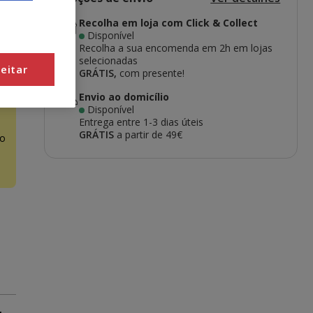
Recolha em loja com Click & Collect
Disponível
Recolha a sua encomenda em 2h em lojas
selecionadas
eitar
GRÁTIS,
com presente!
Envio ao domicílio
Disponível
Entrega entre
1-3 dias úteis
GRÁTIS
a partir de 49€
o