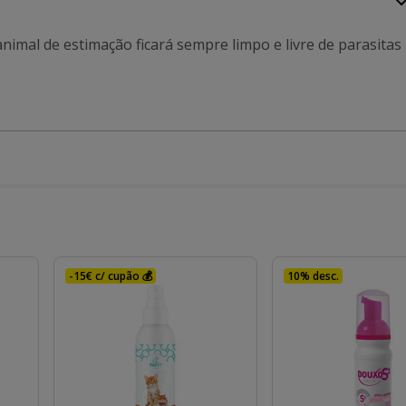
mal de estimação ficará sempre limpo e livre de parasitas
-15€ c/ cupão 💰
10% desc.