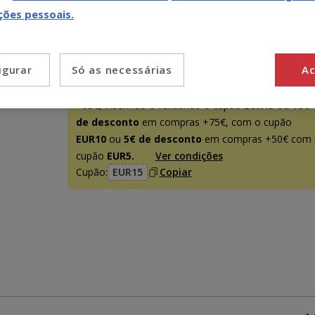
(64.95€ / l)
ções pessoais.
Promoção disponível
Só as necessárias
Ac
igurar
-15€ c/ cupão 💰
15€ de desconto
em compras
+95€, inserindo e validando o cupão
EUR15
ou
10€
de desconto
em compras +75€, com o cupão
EUR10
ou
5€ de desconto
em compras +50€ com 
cupão
EUR5.
Ver condições
Cupão:
EUR15
Copiar