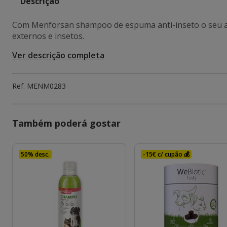
Descrição
Com Menforsan shampoo de espuma anti-inseto o seu ani
externos e insetos.
Ver descrição completa
Ref.
MENM0283
Também poderá gostar
50% desc.
-15€ c/ cupão 💰