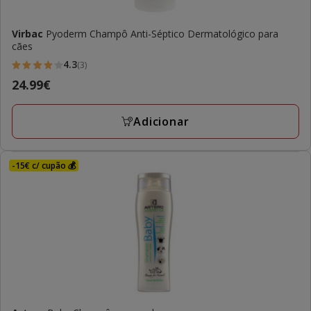
Virbac
Pyoderm Champô Anti-Séptico Dermatológico para
cães
4.3
(3)
4.3
Preço
24.99€
estrelas
24.99€
com
Adicionar
3
avaliações
-15€ c/ cupão 💰