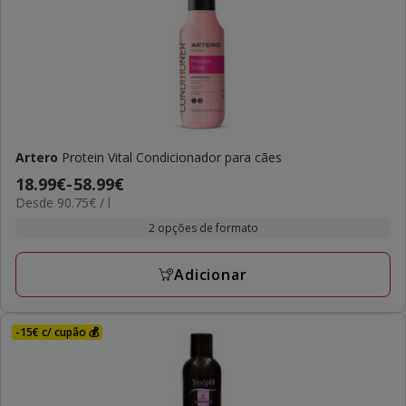
Artero
Protein Vital Condicionador para cães
Preço
18.99€
-
58.99€
90.75€
Desde 90.75€ / l
de
por
18.99€
2 opções de formato
L
a
58.99€
Adicionar
-15€ c/ cupão 💰