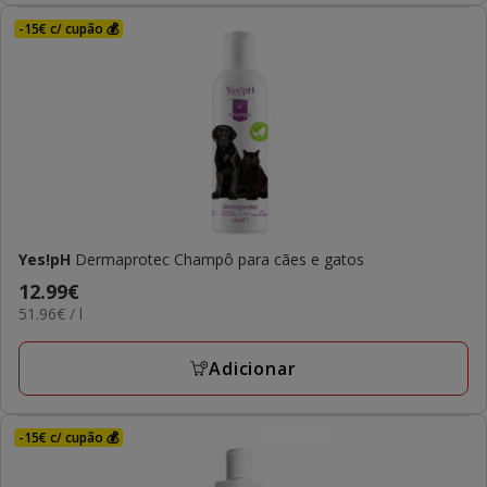
-15€ c/ cupão 💰
Yes!pH
Dermaprotec Champô para cães e gatos
Preço
12.99€
51.96€
51.96€ / l
12.99€
por
L
Adicionar
-15€ c/ cupão 💰