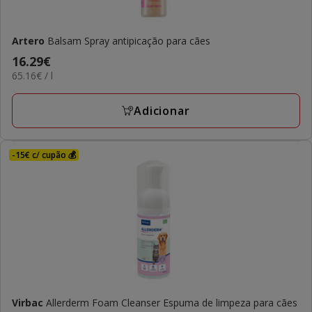
Artero
Balsam Spray antipicação para cães
Preço
16.29€
65.16€
65.16€ / l
16.29€
por
L
Adicionar
-15€ c/ cupão 💰
Virbac
Allerderm Foam Cleanser Espuma de limpeza para cães