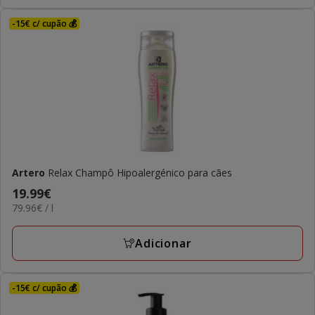
-15€ c/ cupão 💰
Artero
Relax Champô Hipoalergénico para cães
Preço
19.99€
79.96€
79.96€ / l
19.99€
por
L
Adicionar
-15€ c/ cupão 💰