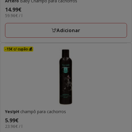
Artero
Baby Champô para cachorros
Preço
14.99€
59.96€
59.96€ / l
14.99€
por
L
Adicionar
-15€ c/ cupão 💰
Yes!pH
champô para cachorros
Preço
5.99€
23.96€
23.96€ / l
5.99€
por