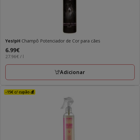
Yes!pH
Champô Potenciador de Cor para cães
Preço
6.99€
27.96€
27.96€ / l
6.99€
por
L
Adicionar
-15€ c/ cupão 💰