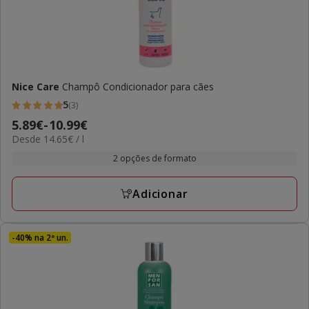
Nice Care
Champô Condicionador para cães
5
(3)
5
Preço
5.89€
-
10.99€
estrelas
14.65€
Desde 14.65€ / l
de
com
por
5.89€
2 opções de formato
3
L
a
avaliações
10.99€
Adicionar
-40% na 2ª un.