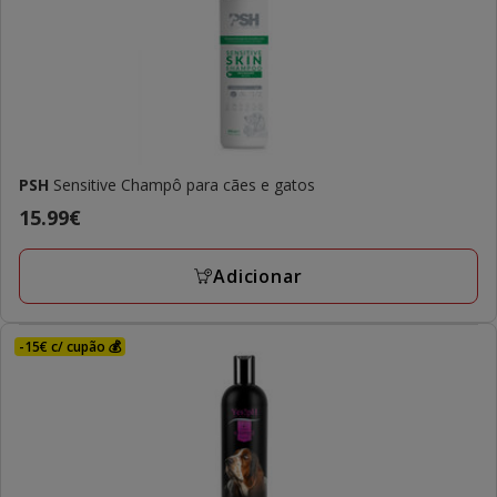
PSH
Sensitive Champô para cães e gatos
Preço
15.99€
15.99€
Adicionar
-15€ c/ cupão 💰