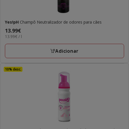
Yes!pH
Champô Neutralizador de odores para cães
Preço
13.99€
13.99€
13.99€ / l
13.99€
por
L
Adicionar
10% desc.