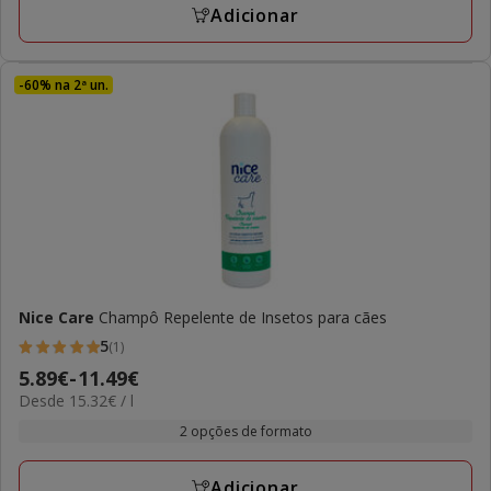
11.49€
Adicionar
-60% na 2ª un.
Nice Care
Champô Repelente de Insetos para cães
5
(1)
5
Preço
5.89€
-
11.49€
estrelas
15.32€
Desde 15.32€ / l
de
com
por
5.89€
2 opções de formato
1
L
a
avaliações
11.49€
Adicionar