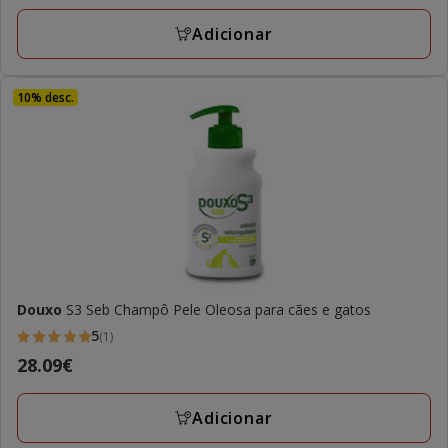
a
14.99€
Adicionar
10% desc.
Douxo
S3 Seb Champô Pele Oleosa para cães e gatos
5
(1)
5
Preço
28.09€
estrelas
28.09€
com
Adicionar
1
avaliações