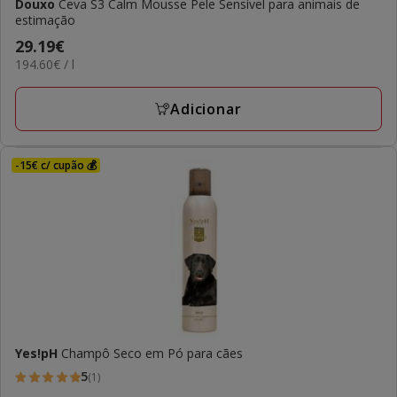
Douxo
Ceva S3 Calm Mousse Pele Sensível para animais de
estimação
Preço
29.19€
194.60€
194.60€ / l
29.19€
por
L
Adicionar
-15€ c/ cupão 💰
Yes!pH
Champô Seco em Pó para cães
5
(1)
5