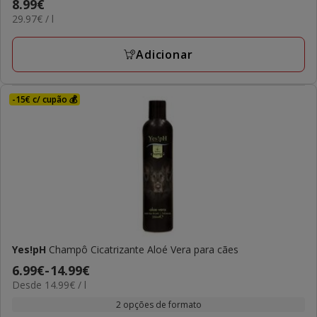
Preço
8.99€
estrelas
29.97€
29.97€ / l
8.99€
com
por
1
L
Adicionar
avaliações
-15€ c/ cupão 💰
Yes!pH
Champô Cicatrizante Aloé Vera para cães
Preço
6.99€
-
14.99€
14.99€
Desde 14.99€ / l
de
por
6.99€
2 opções de formato
L