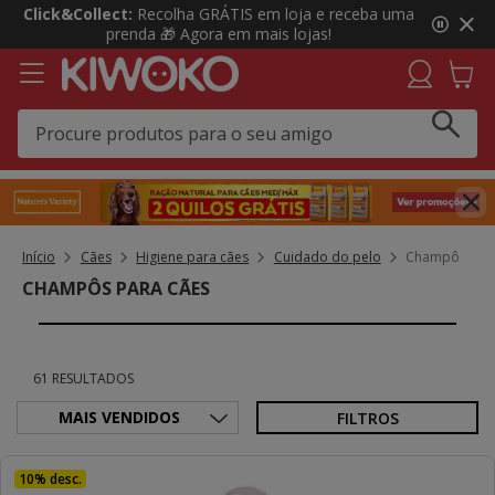
3
Click&Collect:
Recolha GRÁTIS em loja e receba uma
de
prenda 🎁 Agora em mais lojas!
3,
mensagem,
Início
Cães
Higiene para cães
Cuidado do pelo
Champô
CHAMPÔS PARA CÃES
61 RESULTADOS
FILTROS
10% desc.