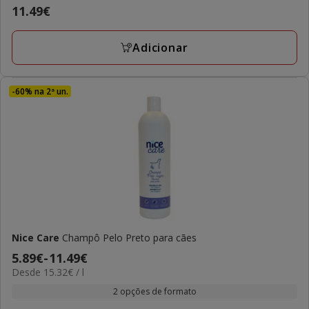
Preço
11.49€
11.49€
Adicionar
-60% na 2ª un.
Nice Care
Champô Pelo Preto para cães
Preço
5.89€
-
11.49€
15.32€
Desde 15.32€ / l
de
por
5.89€
2 opções de formato
L
a