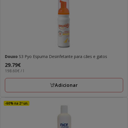
Douxo
S3 Pyo Espuma Desinfetante para cães e gatos
Preço
29.79€
198.60€
198.60€ / l
29.79€
por
L
Adicionar
-60% na 2ª un.