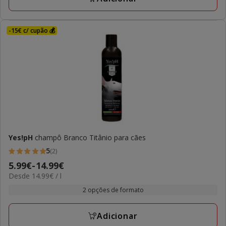
-15€ c/ cupão 💰
Yes!pH
champô Branco Titânio para cães
5
(2)
5
Preço
5.99€
-
14.99€
estrelas
14.99€
Desde 14.99€ / l
de
com
por
5.99€
2 opções de formato
2
L
a
avaliações
14.99€
Adicionar