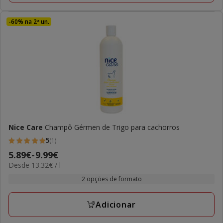
-60% na 2ª un.
Nice Care
Champô Gérmen de Trigo para cachorros
5
(1)
5
Preço
5.89€
-
9.99€
estrelas
13.32€
Desde 13.32€ / l
de
com
por
5.89€
2 opções de formato
1
L
a
avaliações
9.99€
Adicionar