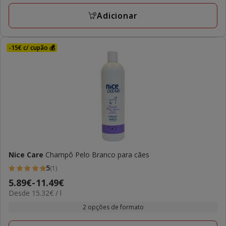
L
Adicionar
-15€ c/ cupão 💰
Nice Care
Champô Pelo Branco para cães
5
(1)
5
Preço
5.89€
-
11.49€
estrelas
15.32€
Desde 15.32€ / l
de
com
por
5.89€
2 opções de formato
1
L
a
avaliações