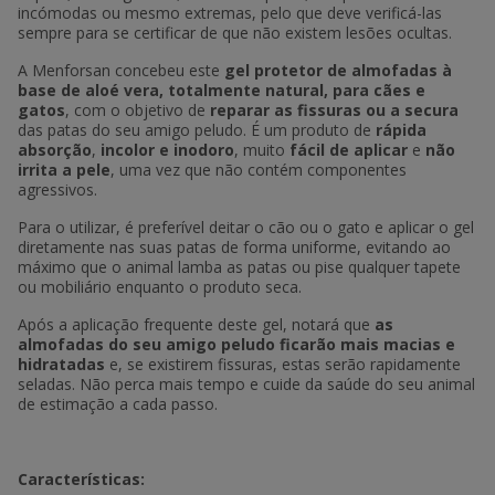
incómodas ou mesmo extremas, pelo que deve verificá-las
sempre para se certificar de que não existem lesões ocultas.
A Menforsan concebeu este
gel protetor de almofadas à
base de aloé vera, totalmente natural, para cães e
gatos
, com o objetivo de
reparar as fissuras ou a secura
das patas do seu amigo peludo. É um produto de
rápida
absorção
,
incolor e inodoro
, muito
fácil de aplicar
e
não
irrita a pele
, uma vez que não contém componentes
agressivos.
Para o utilizar, é preferível deitar o cão ou o gato e aplicar o gel
diretamente nas suas patas de forma uniforme, evitando ao
máximo que o animal lamba as patas ou pise qualquer tapete
ou mobiliário enquanto o produto seca.
Após a aplicação frequente deste gel, notará que
as
almofadas do seu amigo peludo ficarão mais macias e
hidratadas
e, se existirem fissuras, estas serão rapidamente
seladas. Não perca mais tempo e cuide da saúde do seu animal
de estimação a cada passo.
Características: