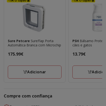
-15€ c/ cupão 💰
-15€ c/ cupão 💰
Sure Petcare
SureFlap Porta
PSH
Bálsamo Proteto
Automática Branca com Microchip
cães e gatos
Preço
175.99€
Preço
13.79€
175.99€
13.79€
Adicionar
Adicio
Compre com confiança