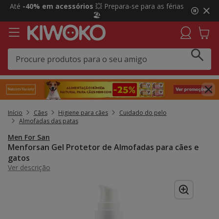
2
Até
-40% em acessórios
💥 Prepara-se para as férias
de
🏖️
3,
mensagem,
Início
Cães
Higiene para cães
Cuidado do pelo
Almofadas das patas
Men For San
Menforsan Gel Protetor de Almofadas para cães e
gatos
Ver descrição