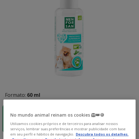
Formato:
60 ml
-40% na 2ª
un.
No mundo animal reinam os cookies 🦁👑🍪
60 ml
13.49€
Utilizamos cookies próprios e de terceiros para analisar nossos
(0.27€ / ml)
serviços, lembrar suas preferências e mostrar publicidade com base
em seu perfil e hábitos de navegação.
Descubra todos os detalhes.