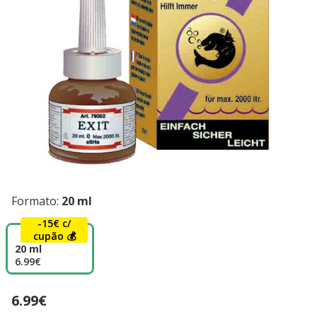
Formato:
20 ml
-15€ c/
cupão 💰
20 ml
6.99€
6.99€
Preço 6.99€