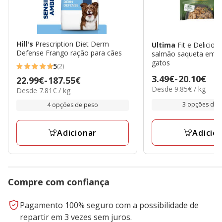
Hill's
Prescription Diet Derm
Ultima
Fit e Deliciou
Defense Frango ração para cães
salmão saqueta em m
gatos
5
(2)
5
Preço
3.49€
-
20.10€
Preço
22.99€
-
187.55€
estrelas
9.85€
Desde 9.85€ / kg
de
7.81€
Desde 7.81€ / kg
de
com
por
por
3.49€
22.99€
3 opções de 
4 opções de peso
kg
2
kg
a
a
avaliações
20.10€
187.55€
Adicio
Adicionar
Compre com confiança
Pagamento 100% seguro com a possibilidade de
repartir em 3 vezes sem juros.