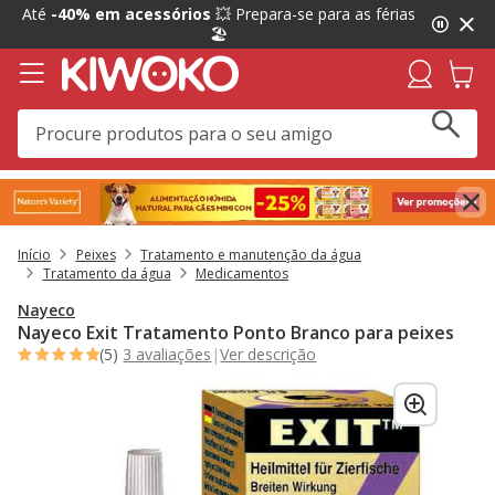
2
Até
-40% em acessórios
💥 Prepara-se para as férias
de
🏖️
3,
mensagem,
Início
Peixes
Tratamento e manutenção da água
Tratamento da água
Medicamentos
Nayeco
Nayeco Exit Tratamento Ponto Branco para peixes
(5)
3 avaliações
|
Ver descrição