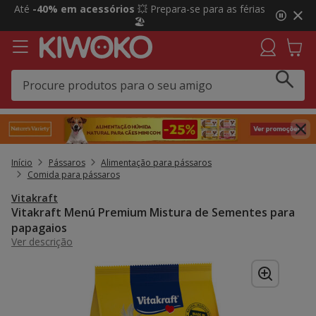
2
Até
-40% em acessórios
💥 Prepara-se para as férias
de
🏖️
3,
mensagem,
Início
Pássaros
Alimentação para pássaros
Comida para pássaros
Vitakraft
Vitakraft Menú Premium Mistura de Sementes para
papagaios
Ver descrição