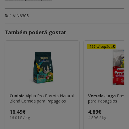
Ref.
VIN6305
Também poderá gostar
-15€ c/ cupão 💰
Cunipic
Alpha Pro Parrots Natural
Versele-Laga
Prest
Blend Comida para Papagaios
para Papagaios
Preço
16.49€
Preço
4.89€
16.01€
4.89€
16.01€ / kg
4.89€ / kg
16.49€
4.89€
por
por
KG
KG