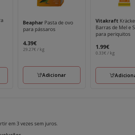
ra
Vitakraft
Kräcke
Beaphar
Pasta de ovo
Barras de Mel e
para pássaros
para periquitos
Preço
4.39€
Preço
1.99€
29.27€
29.27€ / kg
4.39€
0.33€
0.33€ / kg
1.99€
por
por
KG
KG
Adicionar
Adicion
tir em 3 vezes sem juros.