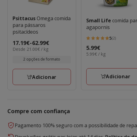
Psittacus
Omega comida
Small Life
comida pa
para pássaros
agapornis
psitacídeos
5
(2)
5
Preço
17.19€
-
62.99€
Preço
5.99€
estrelas
21.00€
Desde 21.00€ / kg
de
5.99€
5.99€ / kg
por
5.99€
com
17.19€
por
2 opções de formato
KG
2
a
KG
avaliações
62.99€
Adicionar
Adicionar
Compre com confiança
Pagamento 100% seguro com a possibilidade de repar