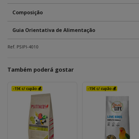
Composição
Guia Orientativa de Alimentação
Ref.
PSIPI-4010
Também poderá gostar
-15€ c/ cupão 💰
-15€ c/ cupão 💰