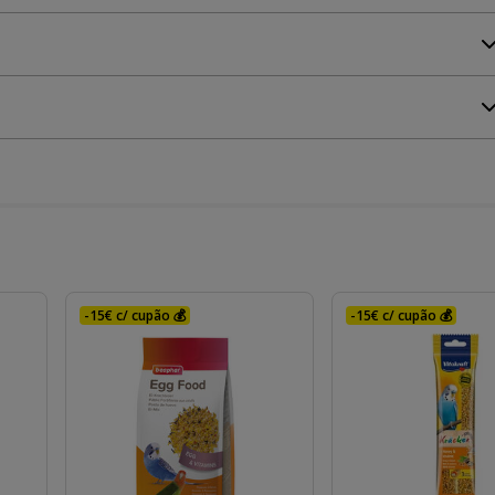
-15€ c/ cupão 💰
-15€ c/ cupão 💰