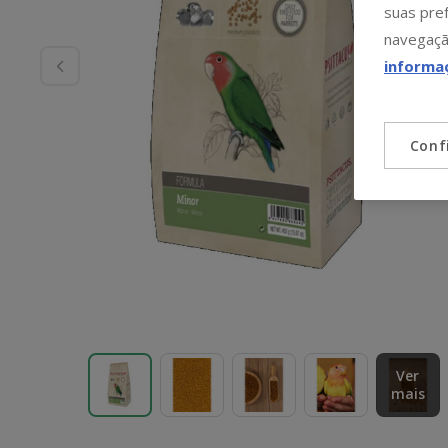
suas pref
navegaçã
informa
Conf
Ver
mais