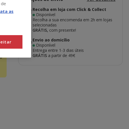
 de
Recolha em loja com Click & Collect
ata as
Disponível
Recolha a sua encomenda em 2h em lojas
selecionadas
GRÁTIS,
com presente!
Envio ao domicílio
eitar
Disponível
Entrega entre
1-3 dias úteis
GRÁTIS
a partir de 49€
o