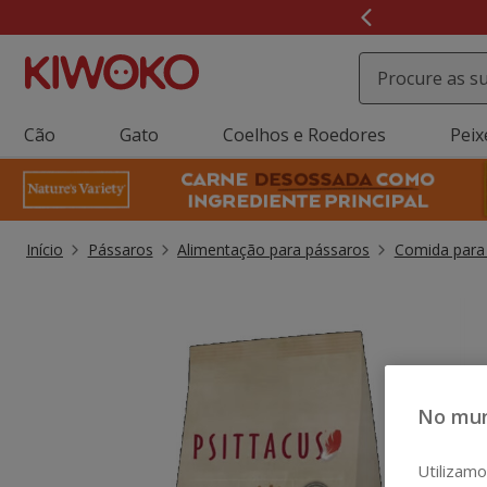
2
de
3,
mensagem,
Cão
Gato
Coelhos e Roedores
Peix
Início
Pássaros
Alimentação para pássaros
Comida para
No mun
Utilizamo