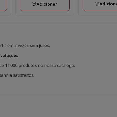
avaliações
Adicion
Adicionar
tir em 3 vezes sem juros.
evoluções
de 11.000 produtos no nosso catálogo.
anhia satisfeitos.