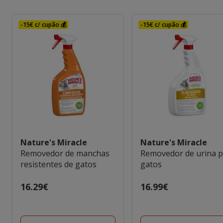
-15€ c/ cupão 💰
-15€ c/ cupão 💰
Nature's Miracle
Nature's Miracle
Removedor de manchas
Removedor de urina 
resistentes de gatos
gatos
Preço
16.29€
Preço
16.99€
16.29€
16.99€