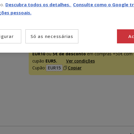
o.
Descubra todos os detalhes.
Consulte como o Google tr
ções pessoais.
Promoção disponível
-15€ c/ cupão 💰
15€ de desconto
em compras
Só as necessárias
Ac
igurar
+95€, inserindo e validando o cupão
EUR15
ou
10€
de desconto
em compras +75€, com o cupão
EUR10
ou
5€ de desconto
em compras +50€ com 
cupão
EUR5.
Ver condições
Cupão:
EUR15
Copiar