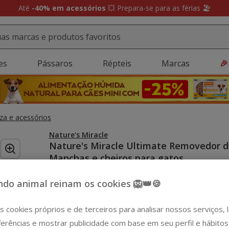
Até
-40% em acessórios
💥 Prepara-se para as férias 🏖️
es
Pássaros
Répteis
Marcas
🎉
za e acessórios
Nature's Miracle
Nature's Miracle Ultimate Removedor d
Manchas e cheiros para gatos
Ver descrição
do animal reinam os cookies 🦁👑🍪
Peso:
946 ml
-15€ c/ cupão 💰
s cookies próprios e de terceiros para analisar nossos serviços,
946 ml
erências e mostrar publicidade com base em seu perfil e hábitos
18.99€