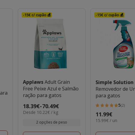
-15€ c/ cupão 💰
-15€ c/ cupão 💰
Applaws
Adult Grain
Simple Solution
Free Peixe Azul e Salmão
Removedor de Ur
para
ração para gatos
para gatos
5
Preço
18.39€
-
70.49€
(2)
5
10.22€
Desde 10.22€ / kg
de
Preço
11.99€
estrelas
por
18.39€
15.99€
15.99€ / un
11.99€
com
2 opções de peso
KG
por
a
2
UN
70.49€