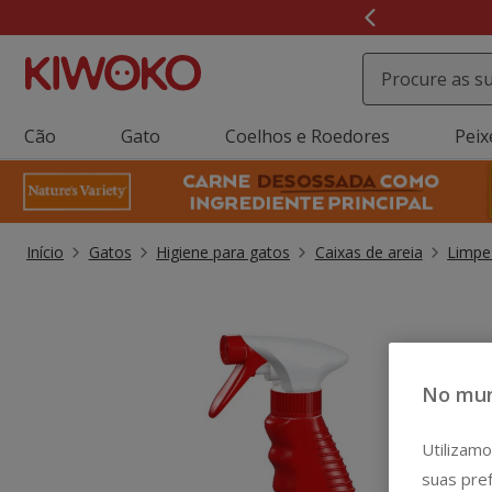
2
de
3,
mensagem,
Cão
Gato
Coelhos e Roedores
Peix
Início
Gatos
Higiene para gatos
Caixas de areia
Limpe
No mun
Utilizamo
suas pref