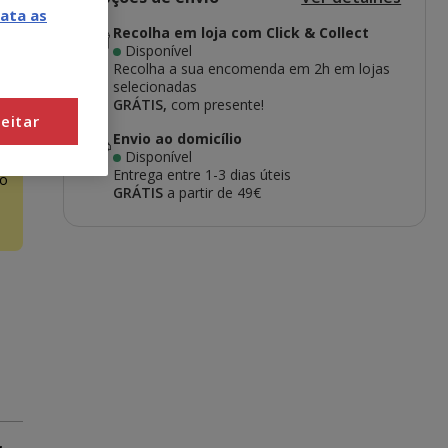
ata as
Recolha em loja com Click & Collect
Disponível
Recolha a sua encomenda em 2h em lojas
selecionadas
GRÁTIS,
com presente!
eitar
Envio ao domicílio
Disponível
Entrega entre
1-3 dias úteis
o
GRÁTIS
a partir de 49€