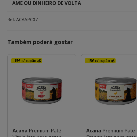
AME OU DINHEIRO DE VOLTA
Ref.
ACAAPC07
Também poderá gostar
-15€ c/ cupão 💰
-15€ c/ cupão 💰
Acana
Premium Patê
Acana
Premium Patê