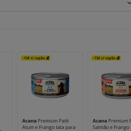
-15€ c/ cupão 💰
-15€ c/ cupão 💰
Acana
Premium Patê
Acana
Premium 
Atum e Frango lata para
Salmão e Frango 