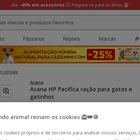
Até
-40% em acessórios
💥 Prepara-se para as férias 🏖️
es
Pássaros
Répteis
Marcas
🎉
 cereais
Acana
Acana HP Pacifica ração para gatos e
gatinhos
Ver descrição
do animal reinam os cookies 🦁👑🍪
Peso:
4.5 kg
-15€ c/ cupão 💰
-15€ c/ cupão 💰
1.8 kg
4.5 kg
s cookies próprios e de terceiros para analisar nossos serviços,
29.79€
58.79€