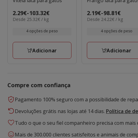
Vitela lata para gatos
Frango lata para gato
Preço
2.29€
-
103.32€
Preço
2.19€
-
98.81€
25.32€
24.22€
Desde 25.32€ / kg
Desde 24.22€ / kg
de
de
por
por
2.29€
2.19€
kg
kg
4 opções de peso
4 opções de peso
a
a
103.32€
98.81€
Adicionar
Adicionar
Compre com confiança
Pagamento 100% seguro com a possibilidade de repar
Devoluções grátis nas lojas até 14 dias.
Política de d
Tudo o que o seu fiel companheiro precisa com mais 
Mais de 300.000 clientes satisfeitos e animais de comp