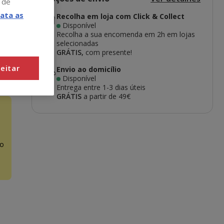
 de
ata as
Recolha em loja com Click & Collect
Disponível
Recolha a sua encomenda em 2h em lojas
selecionadas
GRÁTIS,
com presente!
eitar
Envio ao domicílio
Disponível
Entrega entre
1-3 dias úteis
GRÁTIS
a partir de 49€
o