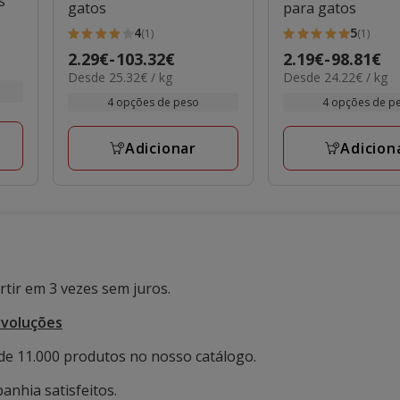
s
gatos
para gatos
4
5
(1)
(1)
4
5
Preço
2.29€
-
103.32€
Preço
2.19€
-
98.81€
estrelas
estrelas
25.32€
24.22€
Desde 25.32€ / kg
Desde 24.22€ / kg
de
de
com
com
por
por
2.29€
2.19€
4 opções de peso
4 opções de p
1
1
kg
kg
a
a
avaliações
avaliações
103.32€
98.81€
Adicionar
Adicion
tir em 3 vezes sem juros.
evoluções
de 11.000 produtos no nosso catálogo.
anhia satisfeitos.