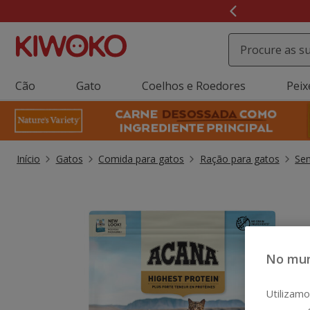
2
de
3,
mensagem,
Cão
Gato
Coelhos e Roedores
Peix
Início
Gatos
Comida para gatos
Ração para gatos
Sem
No mun
Utilizamo