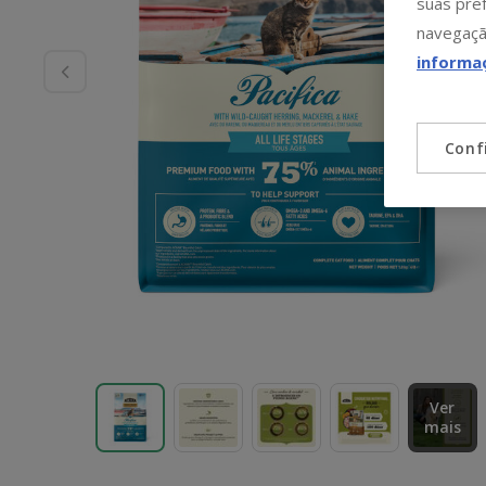
suas pref
navegaçã
informa
Conf
Ver
mais