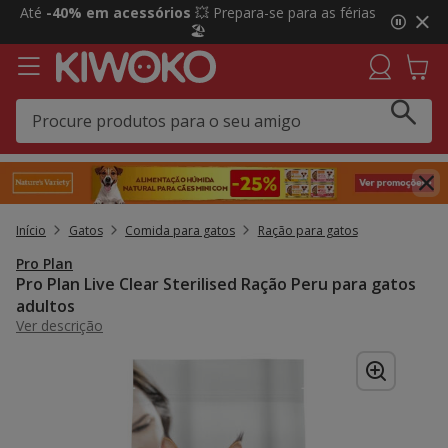
2
Até
-40% em acessórios
💥 Prepara-se para as férias
de
🏖️
3,
mensagem,
Início
Gatos
Comida para gatos
Ração para gatos
Pro Plan
Pro Plan Live Clear Sterilised Ração Peru para gatos
adultos
Ver descrição