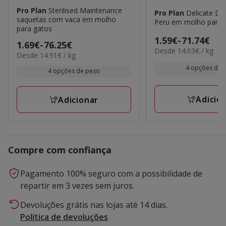
Pro Plan
Sterilised Maintenance
Pro Plan
Delicate Di
saquetas com vaca em molho
Peru em molho para 
para gatos
Preço
1.59€
-
71.74€
Preço
1.69€
-
76.25€
14.03€
Desde 14.03€ / kg
de
14.91€
Desde 14.91€ / kg
de
por
1.59€
por
1.69€
kg
4 opções de 
4 opções de peso
kg
a
a
71.74€
76.25€
Adicio
Adicionar
Compre com confiança
Pagamento 100% seguro com a possibilidade de
repartir em 3 vezes sem juros.
Devoluções grátis nas lojas até 14 dias.
Política de devoluções