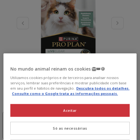
No mundo animal reinam os cookies 🦁👑🍪
Utilizamos cookies próprios e de terceiros para analisar nossos
serviços, lembrar suas preferências e mostrar publicidade com base
em seu perfil e hábitos de navegação.
Descubra todos os detalhes.
Consulte como o Google trata as informações pessoais.
Peso:
7 kg
Aceitar
-15€ c/
-15€ c/
cupão 💰
cupão 💰
1.4 kg
7 kg
22.89€
69.89€
Só as necessárias
(16.35€ / kg)
(9.98€ / kg)