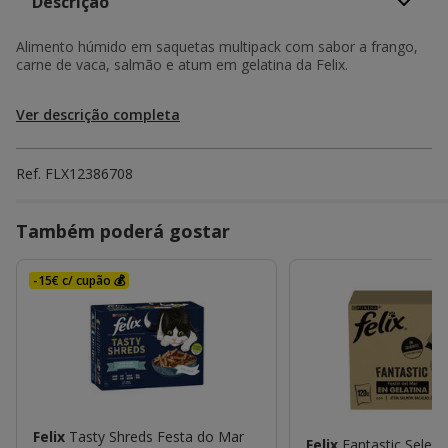
Descrição
Alimento húmido em saquetas multipack com sabor a frango,
carne de vaca, salmão e atum em gelatina da Felix.
Ver descrição completa
Ref.
FLX12386708
Também poderá gostar
-15€ c/ cupão 💰
Felix
Tasty Shreds Festa do Mar
Felix
Fantastic Seleç