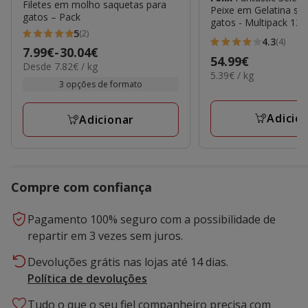
Filetes em molho saquetas para
Peixe em Gelatina sa
gatos – Pack
gatos - Multipack 120
5
(2)
5
4.3
(4)
4.3
Preço
7.99€
-
30.04€
estrelas
Preço
54.99€
estrelas
7.82€
Desde 7.82€ / kg
de
com
5.39€
5.39€ / kg
54.99€
por
com
7.99€
3 opções de formato
por
2
kg
4
KG
a
avaliações
avaliações
30.04€
Adicio
Adicionar
Compre com confiança
Pagamento 100% seguro com a possibilidade de
repartir em 3 vezes sem juros.
Devoluções grátis nas lojas até 14 dias.
Política de devoluções
Tudo o que o seu fiel companheiro precisa com