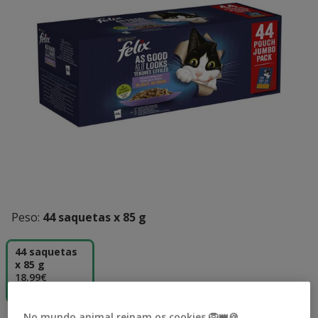
Peso:
44 saquetas x 85 g
44 saquetas
x 85 g
18.99€
(5.08€ / kg)
No mundo animal reinam os cookies 🦁👑🍪