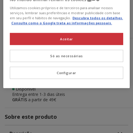
18.99€
Preço 18.99€, 5.08 EUR por kg
(5.08€ / kg)
Utilizamos cookies próprios e de terceiros para analisar nossos
serviços, lembrar suas preferências e mostrar publicidade com base
em seu perfil e hábitos de navegação.
Descubra todos os detalhes.
Adicionar ao carrinho
Consulte como o Google trata as informações pessoais.
Aceitar
Opções de envio
Ver detalhes
Só as necessárias
Recolha em loja com Click & Collect
Disponível
Recolha a sua encomenda em 2h em lojas selecionadas
GRÁTIS,
com presente!
Configurar
Envio ao domicílio
Disponível
Entrega entre
1-3 dias úteis
GRÁTIS
a partir de 49€
Sobre este produto