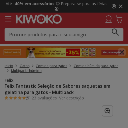
2
Até
-40% em acessórios
💥 Prepara-se para as férias
de
🏖️
3,
mensagem,
Início
Gatos
Comida para gatos
Comida húmida para gatos
Multipacks húmido
Felix
Felix Fantastic Seleção de Sabores saquetas em
gelatina para gatos - Multipack
(5)
23 avaliações
|
Ver descrição