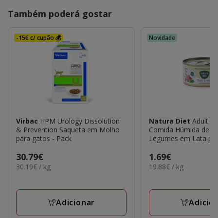
Também poderá gostar
-15€ c/ cupão 💰
Novidade
Virbac
HPM Urology Dissolution
Natura Diet
Adult H
& Prevention Saqueta em Molho
Comida Húmida de Co
para gatos - Pack
Legumes em Lata par
Preço
30.79€
Preço
1.69€
30.19€
19.88€
30.19€ / kg
19.88€ / kg
30.79€
1.69€
por
por
KG
KG
Adicionar
Adicio