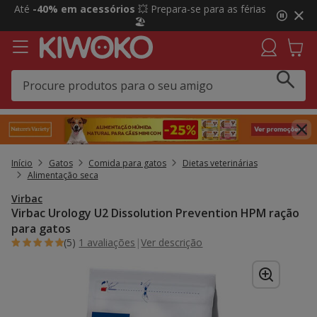
2
Até
-40% em acessórios
💥 Prepara-se para as férias
de
🏖️
3,
mensagem,
Início
Gatos
Comida para gatos
Dietas veterinárias
Alimentação seca
Virbac
Virbac Urology U2 Dissolution Prevention HPM ração
para gatos
(5)
1 avaliações
|
Ver descrição