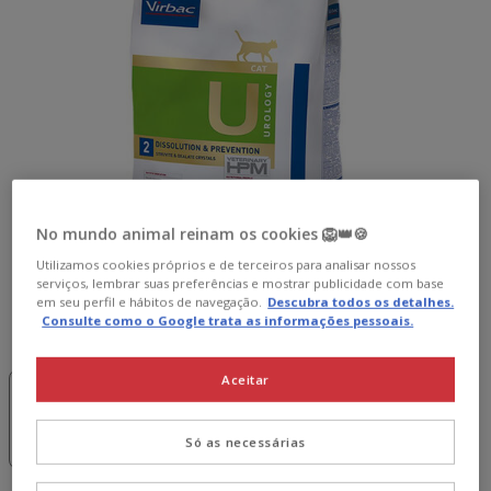
No mundo animal reinam os cookies 🦁👑🍪
Utilizamos cookies próprios e de terceiros para analisar nossos
serviços, lembrar suas preferências e mostrar publicidade com base
em seu perfil e hábitos de navegação.
Descubra todos os detalhes.
Consulte como o Google trata as informações pessoais.
Peso:
7 kg
-15€ c/
-15€ c/
Aceitar
cupão 💰
cupão 💰
3 kg
7 kg
41.99€
85.99€
Só as necessárias
(14.00€ / kg)
(12.28€ / kg)