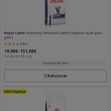
Royal Canin
Veterinary Neutered Satiety Balance ração para
gatos
5
(6)
5
Preço
19.99€
-
151.88€
estrelas
8.37€
Desde 8.37€ / kg
de
com
por
19.99€
6 opções de peso
6
KG
a
avaliações
151.88€
Adicionar
Pack Poupança