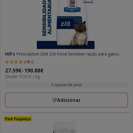
Hill's
Prescription Diet z/d Food Sensitive ração para gatos
5
(4)
5
Preço
27.59€
-
190.88€
estrelas
15.91€
Desde 15.91€ / kg
de
com
por
27.59€
6 opções de peso
4
kg
a
avaliações
190.88€
Adicionar
Pack Poupança