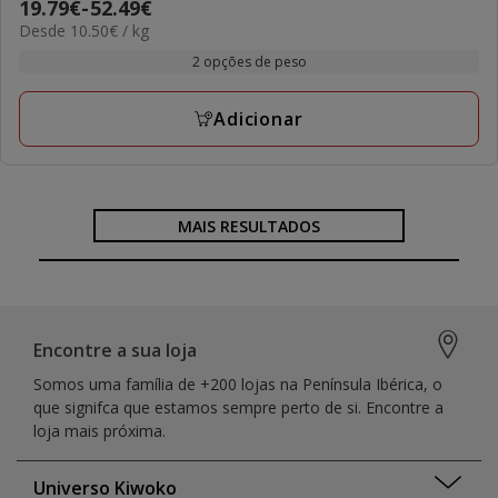
Preço
19.79€
-
52.49€
estrelas
10.50€
Desde 10.50€ / kg
de
com
por
19.79€
2 opções de peso
2
KG
a
avaliações
52.49€
Adicionar
MAIS RESULTADOS
Encontre a sua loja
Somos uma família de +200 lojas na Península Ibérica, o
que signifca que estamos sempre perto de si. Encontre a
loja mais próxima.
Universo Kiwoko