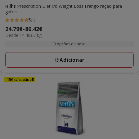
Hill's
Prescription Diet r/d Weight Loss Frango ração para
gatos
5
(1)
5
Preço
24.79€
-
86.42€
estrelas
14.40€
Desde 14.40€ / kg
de
com
por
24.79€
3 opções de peso
1
kg
a
avaliações
86.42€
Adicionar
-15€ c/ cupão 💰