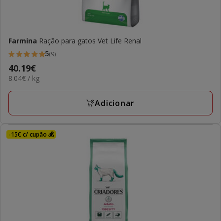
Farmina
Ração para gatos Vet Life Renal
5
(9)
5
Preço
40.19€
estrelas
8.04€
8.04€ / kg
40.19€
com
por
9
KG
Adicionar
avaliações
-15€ c/ cupão 💰