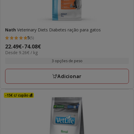
Nath
Veterinary Diets Diabetes ração para gatos
5
(5)
5
Preço
22.49€
-
74.08€
estrelas
9.26€
Desde 9.26€ / kg
de
com
por
22.49€
3 opções de peso
5
kg
a
avaliações
74.08€
Adicionar
-15€ c/ cupão 💰