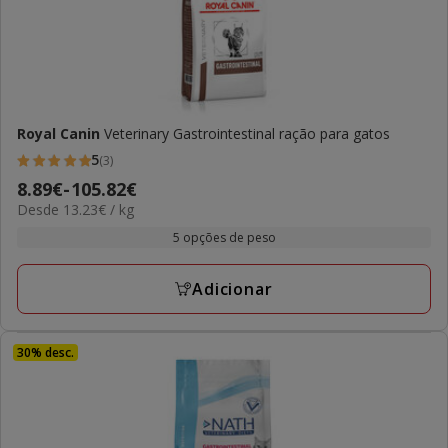
Royal Canin
Veterinary Gastrointestinal ração para gatos
5
(3)
5
Preço
8.89€
-
105.82€
estrelas
13.23€
Desde 13.23€ / kg
de
com
por
8.89€
5 opções de peso
3
kg
a
avaliações
105.82€
Adicionar
30% desc.