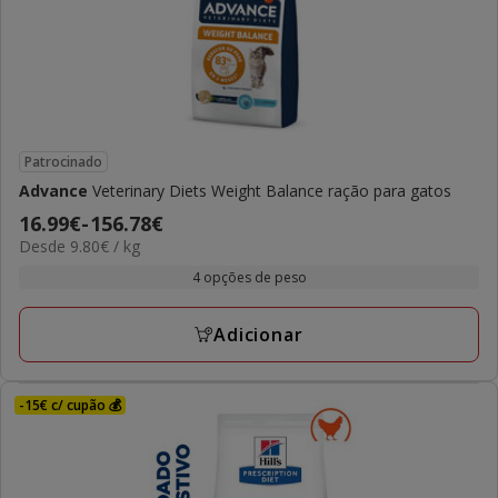
Patrocinado
Advance
Veterinary Diets Weight Balance ração para gatos
Preço
16.99€
-
156.78€
9.80€
Desde 9.80€ / kg
de
por
16.99€
4 opções de peso
kg
a
156.78€
Adicionar
-15€ c/ cupão 💰