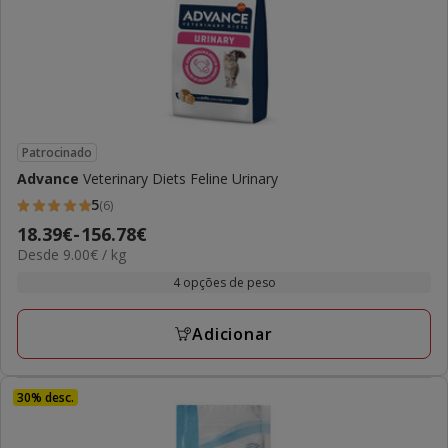
Patrocinado
Advance
Veterinary Diets Feline Urinary
5
(6)
5
Preço
18.39€
-
156.78€
estrelas
9.00€
Desde 9.00€ / kg
de
com
por
18.39€
4 opções de peso
6
KG
a
avaliações
156.78€
Adicionar
30% desc.