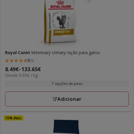
Royal Canin
Veterinary Urinary ração para gatos
5
(3)
5
Preço
8.49€
-
133.65€
estrelas
9.55€
Desde 9.55€ / kg
de
com
por
8.49€
7 opções de peso
3
kg
a
avaliações
133.65€
Adicionar
15% desc.