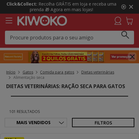
3
Click&Collect:
Recolha GRÁTIS em loja e receba uma
de
prenda 🎁 Agora em mais lojas!
3,
mensagem,
Início
Gatos
Comida para gatos
Dietas veterinárias
Alimentação seca
DIETAS VETERINÁRIAS: RAÇÃO SECA PARA GATOS
101 RESULTADOS
FILTROS