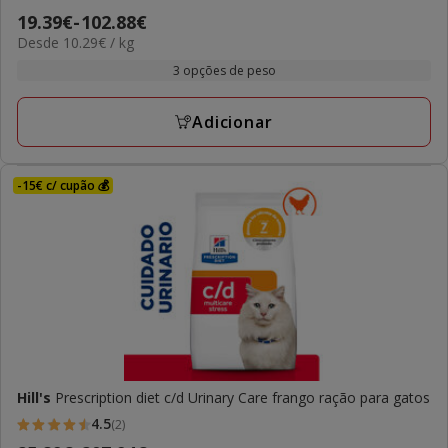
4.8
Preço
19.39€
-
102.88€
estrelas
10.29€
Desde 10.29€ / kg
de
com
por
19.39€
3 opções de peso
6
kg
a
avaliações
102.88€
Adicionar
-15€ c/ cupão 💰
Hill's
Prescription diet c/d Urinary Care frango ração para gatos
4.5
(2)
4.5