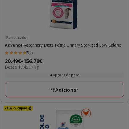
Patrocinado
Advance
Veterinary Diets Feline Urinary Sterilized Low Calorie
5
(2)
5
Preço
20.49€
-
156.78€
estrelas
10.45€
Desde 10.45€ / kg
de
com
por
20.49€
4 opções de peso
2
kg
a
avaliações
156.78€
Adicionar
-15€ c/ cupão 💰