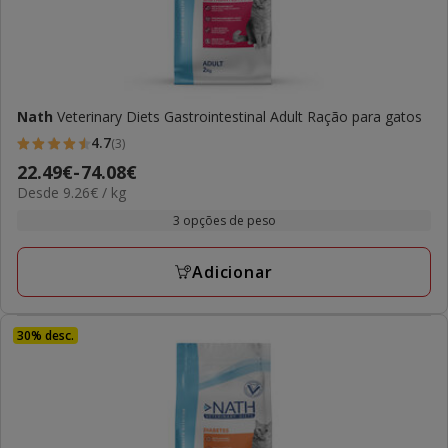
Nath
Veterinary Diets Gastrointestinal Adult Ração para gatos
4.7
(3)
4.7
Preço
22.49€
-
74.08€
estrelas
9.26€
Desde 9.26€ / kg
de
com
por
22.49€
3 opções de peso
3
kg
a
avaliações
74.08€
Adicionar
30% desc.