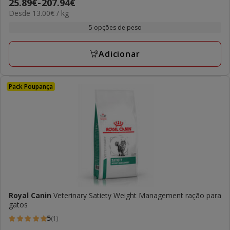
Preço
25.89€
-
207.94€
estrelas
13.00€
Desde 13.00€ / kg
de
com
por
25.89€
5 opções de peso
2
kg
a
avaliações
207.94€
Adicionar
Pack Poupança
Royal Canin
Veterinary Satiety Weight Management ração para
gatos
5
(1)
5