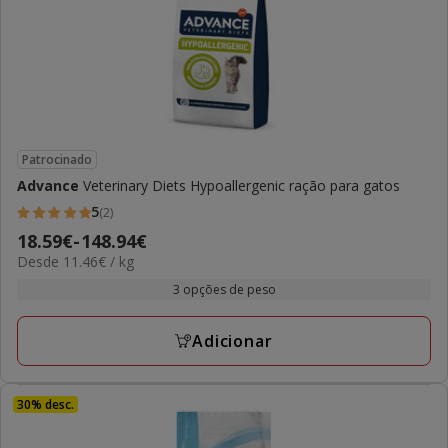
Patrocinado
Advance
Veterinary Diets Hypoallergenic ração para gatos
5
(2)
5
Preço
18.59€
-
148.94€
estrelas
11.46€
Desde 11.46€ / kg
de
com
por
18.59€
3 opções de peso
2
kg
a
avaliações
148.94€
Adicionar
30% desc.