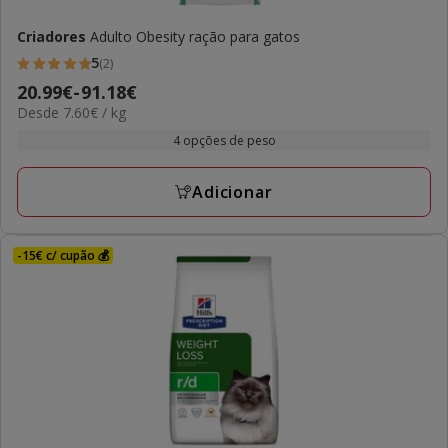
Criadores
Adulto Obesity ração para gatos
5
(2)
5
Preço
20.99€
-
91.18€
estrelas
7.60€
Desde 7.60€ / kg
de
com
por
20.99€
4 opções de peso
2
kg
a
avaliações
91.18€
Adicionar
-15€ c/ cupão 💰