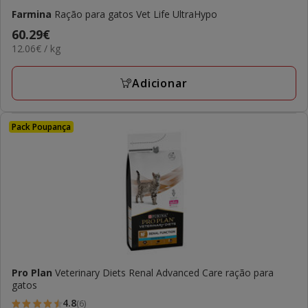
Farmina
Ração para gatos Vet Life UltraHypo
Preço
60.29€
12.06€
12.06€ / kg
60.29€
por
KG
Adicionar
Pack Poupança
Pro Plan
Veterinary Diets Renal Advanced Care ração para
gatos
4.8
(6)