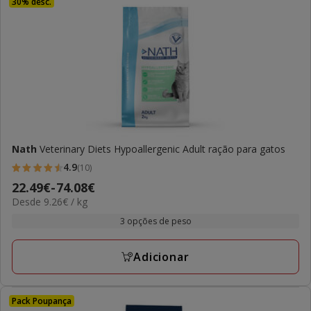
30% desc.
Nath
Veterinary Diets Hypoallergenic Adult ração para gatos
4.9
(10)
4.9
Preço
22.49€
-
74.08€
estrelas
9.26€
Desde 9.26€ / kg
de
com
por
22.49€
3 opções de peso
10
kg
a
avaliações
74.08€
Adicionar
Pack Poupança