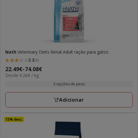
Nath
Veterinary Diets Renal Adult ração para gatos
3.3
(3)
3.3
Preço
22.49€
-
74.08€
estrelas
9.26€
Desde 9.26€ / kg
de
com
por
22.49€
3 opções de peso
3
kg
a
avaliações
74.08€
Adicionar
15% desc.