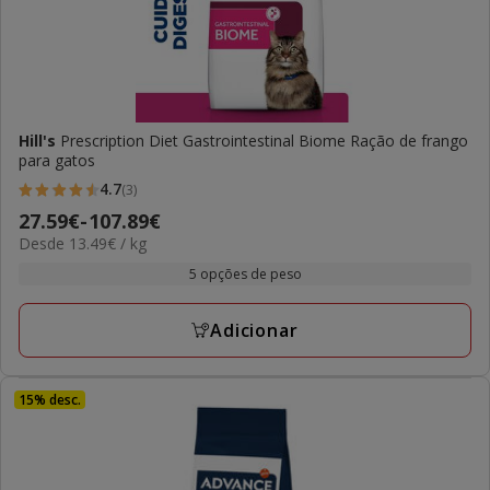
Hill's
Prescription Diet Gastrointestinal Biome Ração de frango
para gatos
4.7
(3)
4.7
Preço
27.59€
-
107.89€
estrelas
13.49€
Desde 13.49€ / kg
de
com
por
27.59€
5 opções de peso
3
KG
a
avaliações
107.89€
Adicionar
15% desc.