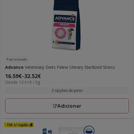
Patrocinado
Advance
Veterinary Diets Feline Urinary Sterilized Stress
Preço
16.59€
-
32.52€
13.01€
Desde 13.01€ / kg
de
por
16.59€
2 opções de peso
kg
a
32.52€
Adicionar
-15€ c/ cupão 💰