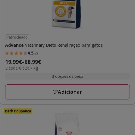
Patrocinado
Advance
Veterinary Diets Renal ração para gatos
4.5
(2)
4.5
Preço
19.99€
-
68.99€
estrelas
8.62€
Desde 8.62€ / kg
de
com
por
19.99€
3 opções de peso
2
KG
a
avaliações
68.99€
Adicionar
Pack Poupança