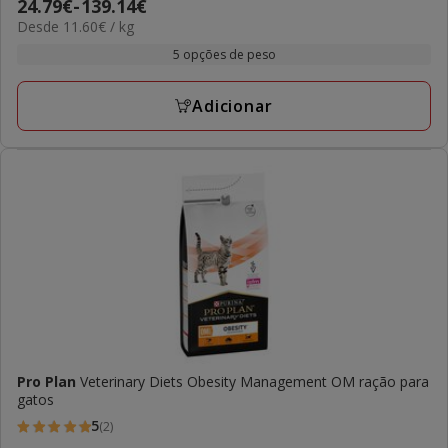
Preço
24.79€
-
139.14€
estrelas
11.60€
Desde 11.60€ / kg
de
com
por
24.79€
5 opções de peso
1
kg
a
avaliações
139.14€
Adicionar
Pro Plan
Veterinary Diets Obesity Management OM ração para
gatos
5
(2)
5