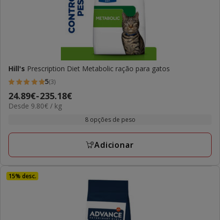
Hill's
Prescription Diet Metabolic ração para gatos
5
(3)
5
Preço
24.89€
-
235.18€
estrelas
9.80€
Desde 9.80€ / kg
de
com
por
24.89€
8 opções de peso
3
kg
a
avaliações
235.18€
Adicionar
15% desc.