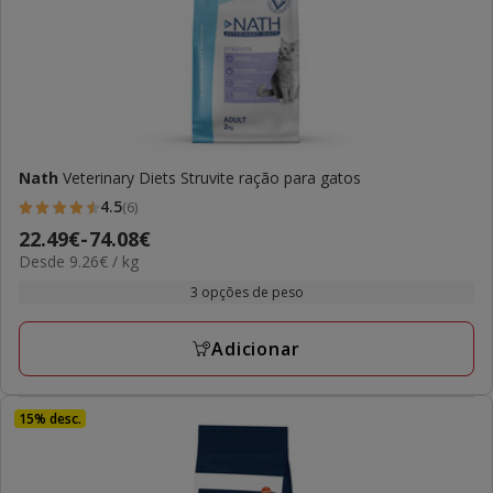
Nath
Veterinary Diets Struvite ração para gatos
4.5
(6)
4.5
Preço
22.49€
-
74.08€
estrelas
9.26€
Desde 9.26€ / kg
de
com
por
22.49€
3 opções de peso
6
kg
a
avaliações
74.08€
Adicionar
15% desc.