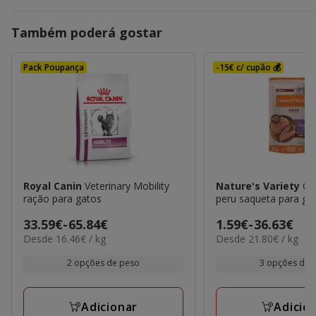
Também poderá gostar
Pack Poupança
-15€ c/ cupão 💰
Royal Canin
Veterinary Mobility
Nature's Variety
Ori
ração para gatos
peru saqueta para ga
Preço
33.59€
-
65.84€
Preço
1.59€
-
36.63€
16.46€
21.80€
Desde 16.46€ / kg
Desde 21.80€ / kg
de
de
por
por
33.59€
1.59€
kg
kg
2 opções de peso
3 opções de 
a
a
65.84€
36.63€
Adicionar
Adicio