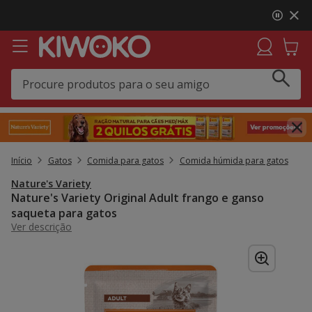
2
Até
-40% em acessórios
💥 Prepara-se para as férias
de
🏖️
3,
mensagem,
Início
Gatos
Comida para gatos
Comida húmida para gatos
Nature's Variety
Nature's Variety Original Adult frango e ganso
saqueta para gatos
Ver descrição