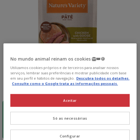
No mundo animal reinam os cookies 🦁👑🍪
Utilizamos cookies próprios e de terceiros para analisar nossos
serviços, lembrar suas preferências e mostrar publicidade com base
em seu perfil e hábitos de navegação.
Descubra todos os detalhes.
Consulte como o Google trata as informações pessoais.
Peso:
70 g
-15€ c/
Pack
Pack
Aceitar
cupão 💰
Poupança
Poupança
70 g
12 saquetas x
24 saquetas x
70 g
70 g
Só as necessárias
19.08€
38.16€
1.59€
18.70€
36.63€
(22.71€ / kg)
(22.26€ / kg)
(21.80€ / kg)
Configurar