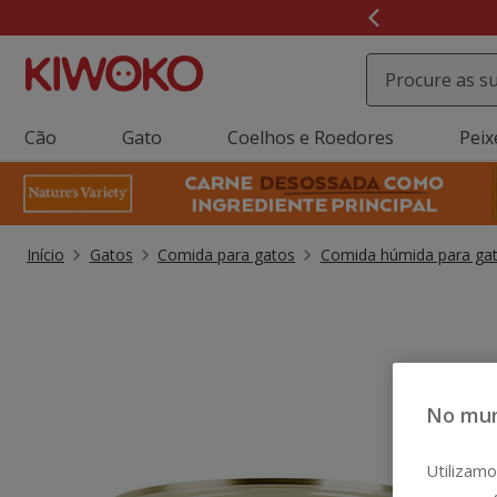
2
de
3,
mensagem,
Cão
Gato
Coelhos e Roedores
Peix
Início
Gatos
Comida para gatos
Comida húmida para ga
No mun
Utilizamo