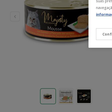
suas pref
navegaçã
informa
Conf