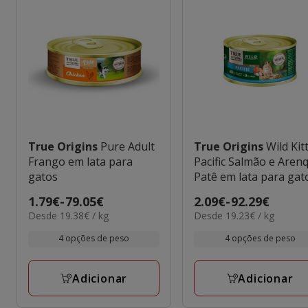
True Origins
Pure Adult
True Origins
Wild Kit
Frango em lata para
Pacific Salmão e Aren
gatos
Patê em lata para gat
Preço
1.79€
-
79.05€
Preço
2.09€
-
92.29€
19.38€
19.23€
Desde 19.38€ / kg
Desde 19.23€ / kg
de
de
por
por
1.79€
2.09€
4 opções de peso
4 opções de peso
kg
kg
a
a
79.05€
92.29€
Adicionar
Adicionar