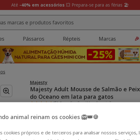
Até
-40% em acessórios
💥 Prepara-se para as férias 🏖️
es
Pássaros
Répteis
Marcas
🎉
tos
Majesty
Majesty Adult Mousse de Salmão e Pei
do Oceano em lata para gatos
(5)
1 avaliações
|
Ver descrição
do animal reinam os cookies 🦁👑🍪
Peso:
85 g
-10% extra 😻
Sem Stock
85 g
12 latas x 85 g
s cookies próprios e de terceiros para analisar nossos serviços,
10.68€