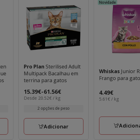
Novidade
ten
Pro Plan
Sterilised Adult
Whiskas
Junior 
que
Multipack Bacalhau em
Frango para gat
os
terrina para gatos
Preço
15.39€
-
61.56€
Preço
4.49€
20.52€
Desde 20.52€ / kg
de
5.61€
5.61€ / kg
4.49€
por
por
15.39€
2 opções de peso
KG
KG
a
61.56€
Adicion
Adicionar