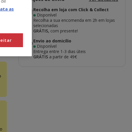
 de
ata as
Recolha em loja com Click & Collect
Disponível
Recolha a sua encomenda em 2h em lojas
selecionadas
GRÁTIS,
com presente!
eitar
Envio ao domicílio
Disponível
Entrega entre
1-3 dias úteis
GRÁTIS
a partir de 49€
o
o