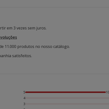
tir em 3 vezes sem juros.
evoluções
de 11.000 produtos no nosso catálogo.
anhia satisfeitos.
5
1
4
3