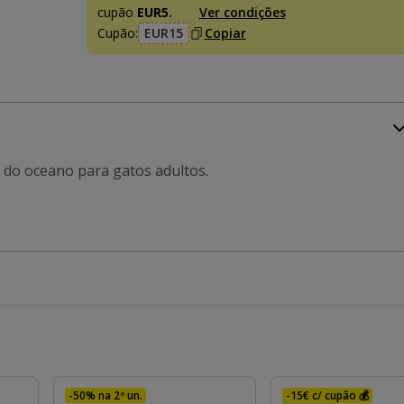
cupão
EUR5.
Ver condições
Cupão:
EUR15
Copiar
do oceano para gatos adultos.
-50% na 2ª un.
-15€ c/ cupão 💰