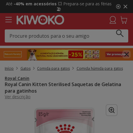
2
Até
-40% em acessórios
💥 Prepara-se para as férias
de
🏖️
3,
mensagem,
Início
Gatos
Comida para gatos
Comida húmida para gatos
Royal Canin
Royal Canin Kitten Sterilised Saquetas de Gelatina
para gatinhos
Ver descrição