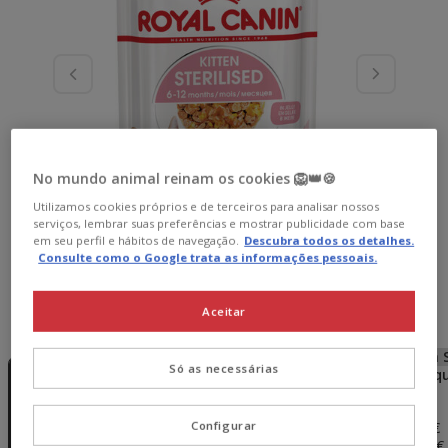
No mundo animal reinam os cookies 🦁👑🍪
Utilizamos cookies próprios e de terceiros para analisar nossos
serviços, lembrar suas preferências e mostrar publicidade com base
em seu perfil e hábitos de navegação.
Descubra todos os detalhes.
Consulte como o Google trata as informações pessoais.
Aceitar
Peso:
85 g
Sem Stock
Sem Stock
Sem Stock
Sem 
Só as necessárias
85 g
12 saquetas x
24 saquetas x
48 saq
85 g
85 g
85 g
19.08€
38.16€
76.32€
1.59€
18.70€
36.63€
71.74€
Configurar
(18.71€ / kg)
(18.33€ / kg)
(17.96€ / kg)
(17.58€ 