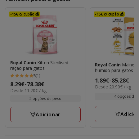
-15€ c/ cupão 💰
-15€ c/ cupão 💰
Royal Canin
Kitten Sterilised
Royal Canin
Maine C
ração para gatos
húmido para gatos
5
(1)
5
Preço
1.89€
-
85.28€
Preço
8.29€
-
78.38€
estrelas
20.90€
Desde 20.90€ / kg
de
11.20€
Desde 11.20€ / kg
de
por
com
1.89€
por
4 opções de 
kg
8.29€
5 opções de peso
1
kg
a
a
avaliações
85.28€
78.38€
Adicio
Adicionar