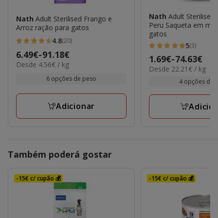
Nath
Adult Sterilised 
Nath
Adult Sterilised Frango e
Peru Saqueta em mol
Arroz ração para gatos
gatos
4.8
(20)
4.8
5
(3)
5
Preço
6.49€
-
91.18€
estrelas
Preço
1.69€
-
74.63€
estrelas
4.56€
Desde 4.56€ / kg
de
22.21€
com
Desde 22.21€ / kg
de
por
com
6.49€
por
6 opções de peso
20
1.69€
kg
4 opções de 
3
kg
a
avaliações
a
avaliações
91.18€
74.63€
Adicionar
Adicio
Também poderá gostar
-15€ c/ cupão 💰
-15€ c/ cupão 💰