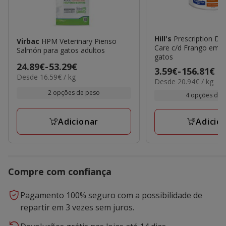
Hill's
Prescription Die
Virbac
HPM Veterinary Pienso
Care c/d Frango em l
Salmón para gatos adultos
gatos
Preço
24.89€
-
53.29€
Preço
3.59€
-
156.81€
16.59€
Desde 16.59€ / kg
de
20.94€
Desde 20.94€ / kg
de
por
24.89€
por
2 opções de peso
3.59€
KG
4 opções de 
kg
a
a
53.29€
156.81€
Adicionar
Adicio
Compre com confiança
Pagamento 100% seguro com a possibilidade de
repartir em 3 vezes sem juros.