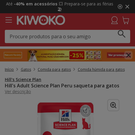
2
Até
-40% em acessórios
💥 Prepara-se para as férias
de
🏖️
3,
mensagem,
Início
Gatos
Comida para gatos
Comida húmida para gatos
Hill's Science Plan
Hill's Adult Science Plan Peru saqueta para gatos
Ver descrição