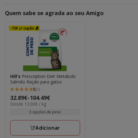
Quem sabe se agrada ao seu Amigo
-15€ c/ cupão 💰
Hill's
Prescription Diet Metabolic
Salmão Ração para gatos
5
(1)
5
Preço
32.89€
-
104.49€
estrelas
13.06€
Desde 13.06€ / kg
de
com
por
32.89€
3 opções de peso
1
KG
a
avaliações
104.49€
Adicionar