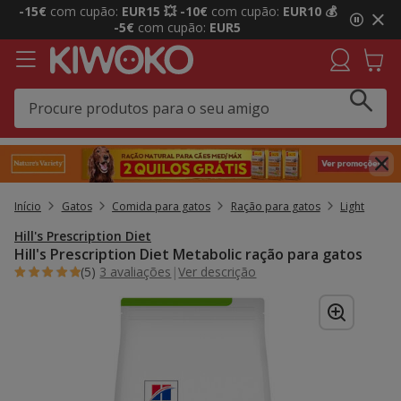
1
-15€
com cupão:
EUR15 💥
-10€
com cupão:
EUR10 💰
de
-5€
com cupão:
EUR5
3,
mensagem,
Início
Gatos
Comida para gatos
Ração para gatos
Light
Hill's Prescription Diet
Hill's Prescription Diet Metabolic ração para gatos
(5)
3 avaliações
|
Ver descrição