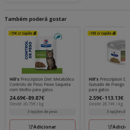
Também poderá gostar
-15€ c/ cupão 💰
-15€ c/ cupão 💰
Hill's
Prescription Diet Metabólico
Hill's
Prescription Di
Controlo de Peso Peixe Saqueta
Guisado de Frango e
com Molho para gatos
para gatos
Preço
24.69€
-
89.87€
Preço
2.59€
-
113.13€
20.75€
28.74€
Desde 20.75€ / kg
Desde 28.74€ / kg
de
de
por
por
24.69€
2.59€
3 opções de peso
3 opções de 
KG
kg
a
a
89.87€
113.13€
Adicionar
Adicio