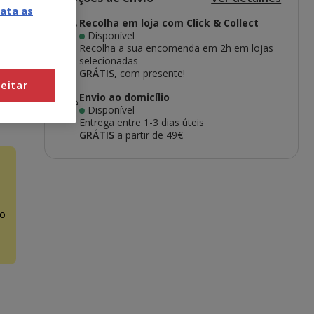
ata as
Recolha em loja com Click & Collect
Disponível
Recolha a sua encomenda em 2h em lojas
selecionadas
GRÁTIS,
com presente!
eitar
Envio ao domicílio
Disponível
Entrega entre
1-3 dias úteis
GRÁTIS
a partir de 49€
o