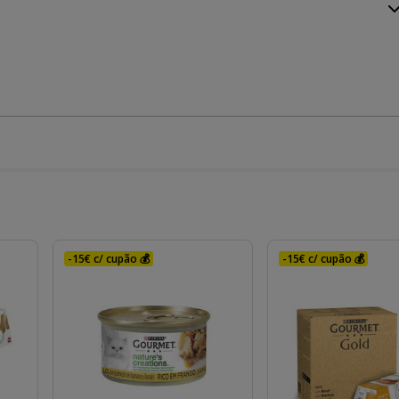
-15€ c/ cupão 💰
-15€ c/ cupão 💰