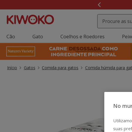
2
de
3,
mensagem,
Cão
Gato
Coelhos e Roedores
Peix
Início
Gatos
Comida para gatos
Comida húmida para ga
No mun
Utilizamo
suas pref