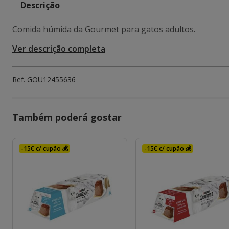
Descrição
Comida húmida da Gourmet para gatos adultos.
Ver descrição completa
Ref.
GOU12455636
Também poderá gostar
-15€ c/ cupão 💰
-15€ c/ cupão 💰