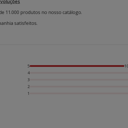
evoluções
de 11.000 produtos no nosso catálogo.
anhia satisfeitos.
5
1
4
3
2
1