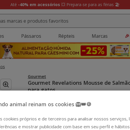
Até
-40% em acessórios
💥 Prepara-se para as férias 🏖️
es
Pássaros
Répteis
Marcas
🎉
tos
Gourmet
Gourmet Revelations Mousse de Salmã
para gatos
(5)
1 avaliações
|
Ver descrição
do animal reinam os cookies 🦁👑🍪
Peso:
4 terrinas x 57 g
-15€ c/ cupão 💰
Pack Poupança
s cookies próprios e de terceiros para analisar nossos serviços,
4 terrinas x 57 g
12 terrinas x 57 g
erências e mostrar publicidade com base em seu perfil e hábitos
9.57€