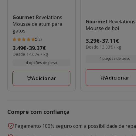
Gourmet
Revelations
Gourmet
Revelations
Mousse de atum para
Mousse de boi
gatos
5
(2)
Preço
3.29€
-
37.11€
5
13.83€
Desde 13.83€ / kg
de
Preço
3.49€
-
39.37€
estrelas
por
14.67€
Desde 14.67€ / kg
3.29€
de
com
kg
4 opções de peso
por
a
3.49€
4 opções de peso
2
kg
37.11€
a
avaliações
39.37€
Adicionar
Adicionar
Compre com confiança
Pagamento 100% seguro com a possibilidade de repar