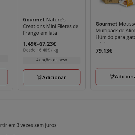
Gourmet
Nature’s
Gourmet
Mouss
Creations Mini Filetes de
Multipack de Ali
Frango em lata
Húmido para gat
Preço
1.49€
-
67.23€
adultos
16.48€
Desde 16.48€ / kg
Preço
79.13€
de
por
79.13€
1.49€
4 opções de peso
kg
a
67.23€
Adicion
Adicionar
tir em 3 vezes sem juros.