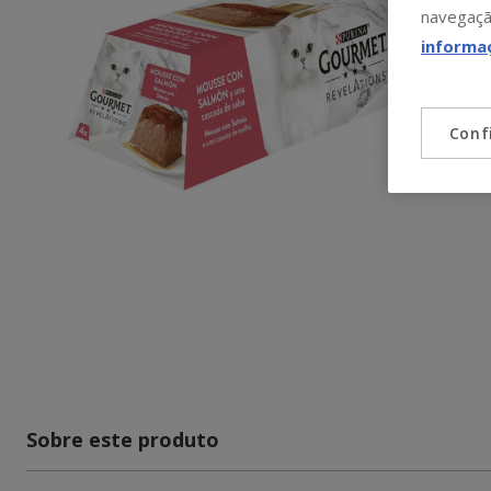
navegaçã
informa
Conf
Sobre este produto