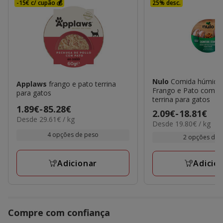
-15€ c/ cupão 💰
25% desc.
Nulo
Comida húmida 
Applaws
frango e pato terrina
Frango e Pato com 
para gatos
terrina para gatos
Preço
1.89€
-
85.28€
Preço
2.09€
-
18.81€
29.61€
Desde 29.61€ / kg
de
19.80€
Desde 19.80€ / kg
de
por
1.89€
por
4 opções de peso
2.09€
kg
2 opções de 
kg
a
a
85.28€
18.81€
Adicionar
Adicio
Compre com confiança