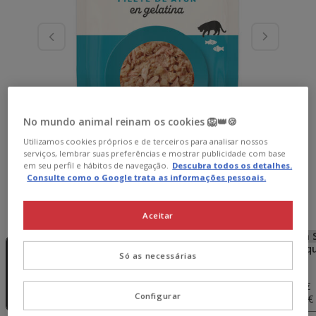
No mundo animal reinam os cookies 🦁👑🍪
Utilizamos cookies próprios e de terceiros para analisar nossos
serviços, lembrar suas preferências e mostrar publicidade com base
em seu perfil e hábitos de navegação.
Descubra todos os detalhes.
Consulte como o Google trata as informações pessoais.
Peso:
70 g
Aceitar
Sem Stock
Sem Stock
Sem Stock
Sem 
70 g
12 saquetas x
24 saquetas x
48 saq
Só as necessárias
70 g
70 g
70 g
19.08€
38.16€
76.32€
1.59€
14.31€
36.63€
71.74€
Configurar
(22.71€ / kg)
(17.04€ / kg)
(21.80€ / kg)
(21.35€ 