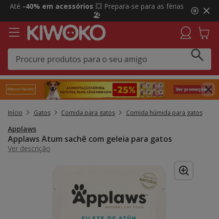
2
Até
-40% em acessórios
💥 Prepara-se para as férias
de
🏖️
3,
mensagem,
Início
Gatos
Comida para gatos
Comida húmida para gatos
Applaws
Applaws Atum sachê com geleia para gatos
Ver descrição