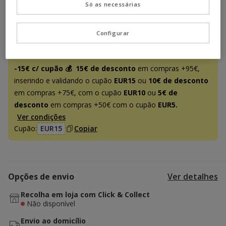
Temporariamente sem stock
Só as necessárias
Descubra produtos semelhantes
Configurar
Promoção disponível
-15€ c/ cupão 💰
15€ de desconto
em compras +95€,
inserindo e validando o cupão
EUR15
ou
10€ de desconto
em compras +75€, com o cupão
EUR10
ou
5€ de
desconto
em compras +50€ com o cupão
EUR5.
Ver condições
Cupão:
EUR15
Copiar
Opções de envio
Ver detalhes
Recolha em loja com Click & Collect
Não disponível
Envio ao domicílio