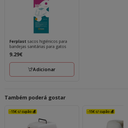
Ferplast
sacos higiénicos para
bandejas sanitárias para gatos
Preço
9.29€
9.29€
Adicionar
Também poderá gostar
-15€ c/ cupão 💰
-15€ c/ cupão 💰