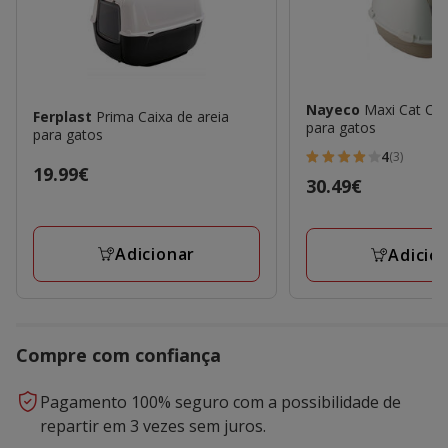
Nayeco
Maxi Cat Cai
Ferplast
Prima Caixa de areia
para gatos
para gatos
4
(3)
4
Preço
19.99€
Preço
30.49€
estrelas
19.99€
30.49€
com
3
Adicionar
Adicio
avaliações
Compre com confiança
Pagamento 100% seguro com a possibilidade de
repartir em 3 vezes sem juros.