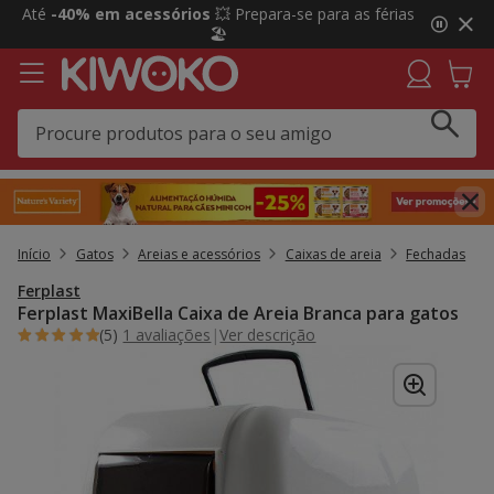
2
Até
-40% em acessórios
💥 Prepara-se para as férias
de
🏖️
3,
mensagem,
Início
Gatos
Areias e acessórios
Caixas de areia
Fechadas
Ferplast
Ferplast MaxiBella Caixa de Areia Branca para gatos
(5)
1 avaliações
|
Ver descrição