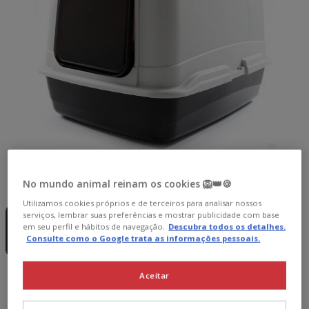
Guia de tamanhos
Tamanho:
65 x 50 x 47 cm
No mundo animal reinam os cookies 🦁👑🍪
Utilizamos cookies próprios e de terceiros para analisar nossos
Sem Stock
serviços, lembrar suas preferências e mostrar publicidade com base
65 x 50 x 47
em seu perfil e hábitos de navegação.
Descubra todos os detalhes.
cm
Consulte como o Google trata as informações pessoais.
46.59€
Aceitar
46.59€
Preço 46.59€