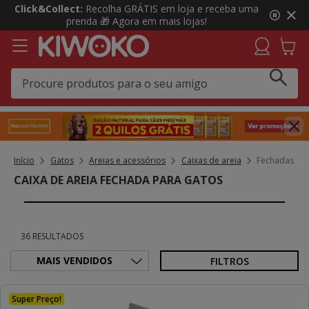
3
Click&Collect:
Recolha GRÁTIS em loja e receba uma
de
prenda 🎁 Agora em mais lojas!
3,
mensagem,
Início
Gatos
Areias e acessórios
Caixas de areia
Fechadas
CAIXA DE AREIA FECHADA PARA GATOS
36 RESULTADOS
FILTROS
Super Preço!