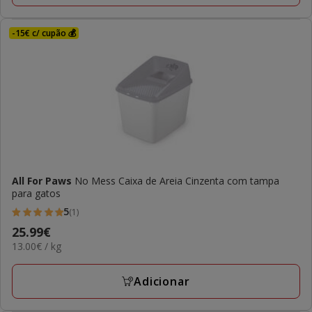
-15€ c/ cupão 💰
All For Paws
No Mess Caixa de Areia Cinzenta com tampa
para gatos
5
(1)
5
Preço
25.99€
estrelas
13.00€
13.00€ / kg
25.99€
com
por
1
kg
Adicionar
avaliações