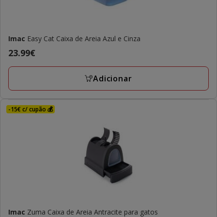
Imac
Easy Cat Caixa de Areia Azul e Cinza
Preço
23.99€
23.99€
Adicionar
-15€ c/ cupão 💰
Imac
Zuma Caixa de Areia Antracite para gatos