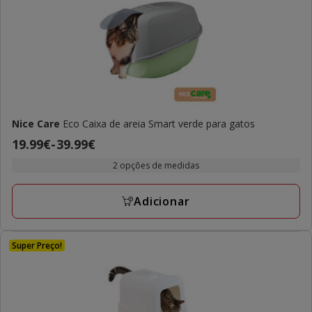
Nice Care
Eco Caixa de areia Smart verde para gatos
Preço
19.99€
-
39.99€
de
2 opções de medidas
19.99€
a
Adicionar
39.99€
Super Preço!