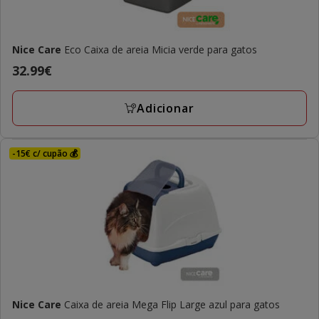
Nice Care
Eco Caixa de areia Micia verde para gatos
Preço
32.99€
32.99€
Adicionar
-15€ c/ cupão 💰
Nice Care
Caixa de areia Mega Flip Large azul para gatos