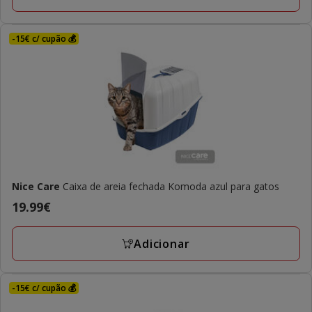
-15€ c/ cupão 💰
Nice Care
Caixa de areia fechada Komoda azul para gatos
Preço
19.99€
19.99€
Adicionar
-15€ c/ cupão 💰