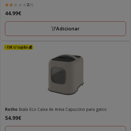
2
(1)
2
Preço
44.99€
estrelas
44.99€
com
Adicionar
1
avaliações
-15€ c/ cupão 💰
Rotho
Biala Eco Caixa de Areia Capuccino para gatos
Preço
54.99€
54.99€