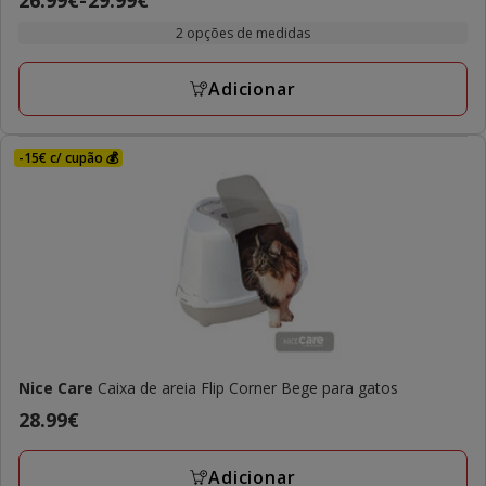
26.99€
-
29.99€
estrelas
de
com
2 opções de medidas
26.99€
1
a
avaliações
Adicionar
29.99€
-15€ c/ cupão 💰
Nice Care
Caixa de areia Flip Corner Bege para gatos
Preço
28.99€
28.99€
Adicionar