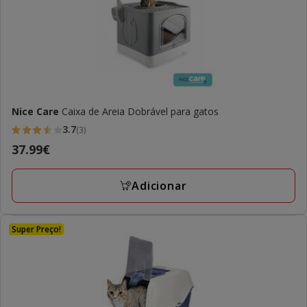
Nice Care
Caixa de Areia Dobrável para gatos
3.7
(3)
3.7
Preço
37.99€
estrelas
37.99€
com
Adicionar
3
avaliações
Super Preço!