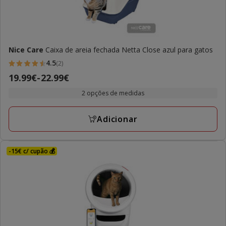
Nice Care
Caixa de areia fechada Netta Close azul para gatos
4.5
(2)
4.5
Preço
19.99€
-
22.99€
estrelas
de
com
2 opções de medidas
19.99€
2
a
avaliações
Adicionar
22.99€
-15€ c/ cupão 💰