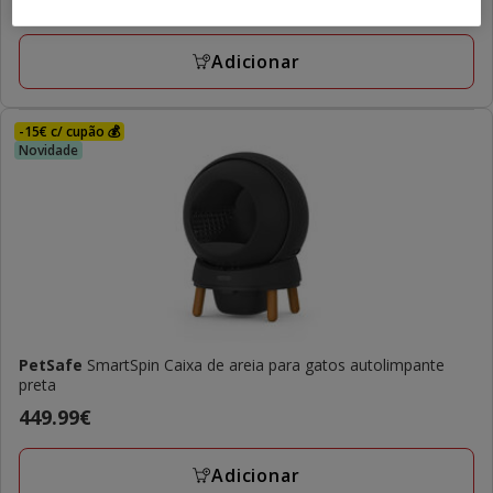
Preço
29.99€
42.99€
anterior
42.99€,
Adicionar
preço
final
29.99€
-15€ c/ cupão 💰
Novidade
PetSafe
SmartSpin Caixa de areia para gatos autolimpante
preta
Preço
449.99€
449.99€
Adicionar