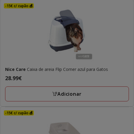
-15€ c/ cupão 💰
Nice Care
Caixa de areia Flip Corner azul para Gatos
Preço
28.99€
28.99€
Adicionar
-15€ c/ cupão 💰