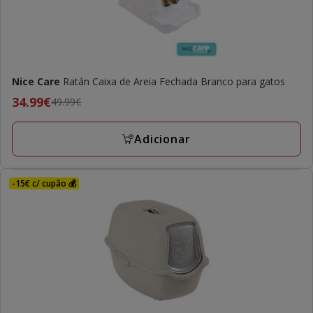
Nice Care
Ratán Caixa de Areia Fechada Branco para gatos
Preço
34.99€
49.99€
anterior
49.99€,
Adicionar
preço
final
34.99€
-15€ c/ cupão 💰