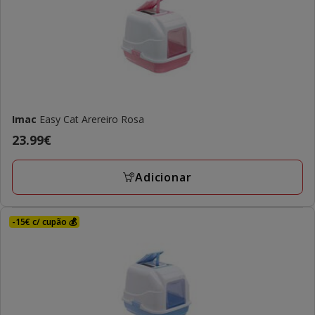
Imac
Easy Cat Arereiro Rosa
Preço
23.99€
23.99€
Adicionar
-15€ c/ cupão 💰