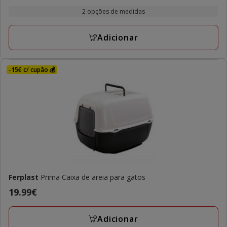
de
com
2 opções de medidas
19.99€
1
a
avaliações
Adicionar
39.99€
-15€ c/ cupão 💰
Ferplast
Prima Caixa de areia para gatos
Preço
19.99€
19.99€
Adicionar