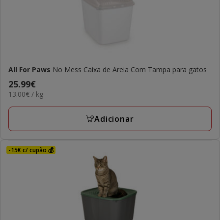
All For Paws
No Mess Caixa de Areia Com Tampa para gatos
Preço
25.99€
13.00€
13.00€ / kg
25.99€
por
kg
Adicionar
-15€ c/ cupão 💰