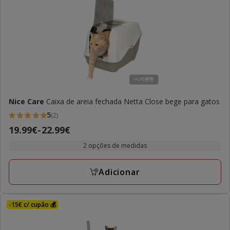
Nice Care
Caixa de areia fechada Netta Close bege para gatos
5
(2)
5
Preço
19.99€
-
22.99€
estrelas
de
com
2 opções de medidas
19.99€
2
a
avaliações
Adicionar
22.99€
-15€ c/ cupão 💰