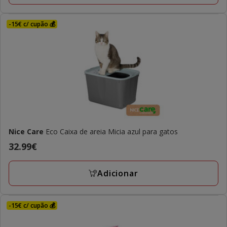
-15€ c/ cupão 💰
Nice Care
Eco Caixa de areia Micia azul para gatos
Preço
32.99€
32.99€
Adicionar
-15€ c/ cupão 💰