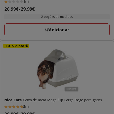
1
(1)
1
Preço
26.99€
-
29.99€
estrelas
de
com
2 opções de medidas
26.99€
1
a
avaliações
Adicionar
29.99€
-15€ c/ cupão 💰
Nice Care
Caixa de areia Mega Flip Large Bege para gatos
5
(1)
5
Preço