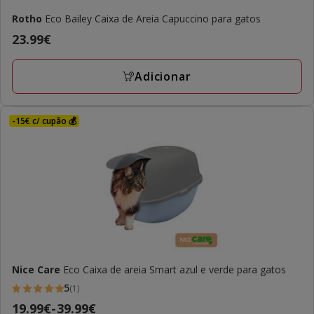
Rotho
Eco Bailey Caixa de Areia Capuccino para gatos
Preço
23.99€
23.99€
Adicionar
-15€ c/ cupão 💰
Nice Care
Eco Caixa de areia Smart azul e verde para gatos
5
(1)
5
Preço
19.99€
-
39.99€
estrelas