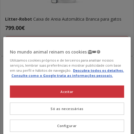
Litter-Robot
Caixa de Areia Automática Branca para gatos
Preço
799.00€
799.00€
Adicionar
No mundo animal reinam os cookies 🦁👑🍪
Utilizamos cookies próprios e de terceiros para analisar nossos
Super Preço!
serviços, lembrar suas preferências e mostrar publicidade com base
em seu perfil e hábitos de navegação.
Descubra todos os detalhes.
Consulte como o Google trata as informações pessoais.
Aceitar
Só as necessárias
Nice Care
Caixa de Areia Fechada Botânico para gatos
Configurar