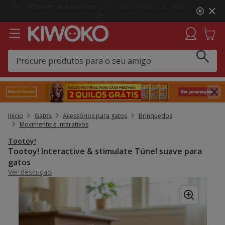
2
Até
-40% em acessórios
💥 Prepara-se para as férias
de
🏖️
3,
mensagem,
Início
Gatos
Acessórios para gatos
Brinquedos
Movimento e interativos
Tootoy!
Tootoy! Interactive & stimulate Túnel suave para
gatos
Ver descrição