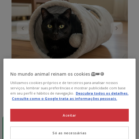
No mundo animal reinam os cookies 🦁👑🍪
Utilizamos cookies próprios e de terceiros para analisar nossos
serviços, lembrar suas preferências e mostrar publicidade com base
em seu perfil e hábitos de navegação.
Descubra todos os detalhes.
Consulte como o Google trata as informações pessoais.
Guia de tamanhos
Medidas:
25 x 25 x 50 cm
Aceitar
30% desc.
25 x 25 x 50
cm
7.99€
Só as necessárias
5.59€