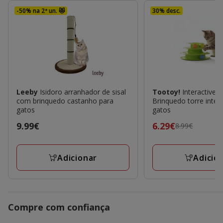
-50% na 2ª un. 😻
30% desc.
Leeby
Isidoro arranhador de sisal
Tootoy!
Interactive 
com brinquedo castanho para
Brinquedo torre inter
gatos
gatos
Preço
9.99€
Preço
6.29€
8.99€
9.99€
anterior
8.99€,
Adicionar
Adicio
preço
final
6.29€
Compre com confiança