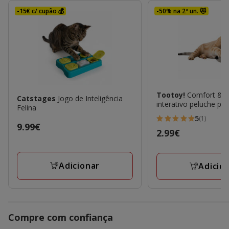
-15€ c/ cupão 💰
-50% na 2ª un. 😻
Tootoy!
Comfort & R
Catstages
Jogo de Inteligência
interativo peluche pa
Felina
5
(1)
5
Preço
9.99€
Preço
2.99€
estrelas
9.99€
2.99€
com
1
Adicionar
Adicio
avaliações
Compre com confiança