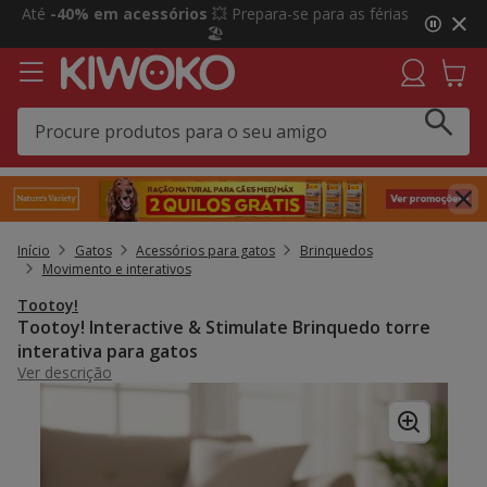
2
Até
-40% em acessórios
💥 Prepara-se para as férias
de
🏖️
3,
mensagem,
Início
Gatos
Acessórios para gatos
Brinquedos
Movimento e interativos
Tootoy!
Tootoy! Interactive & Stimulate Brinquedo torre
interativa para gatos
Ver descrição