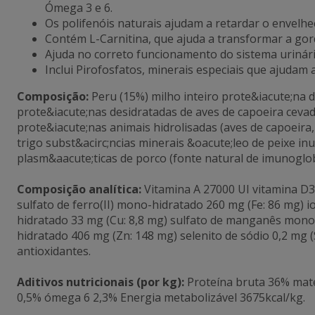
Ómega 3 e 6.
Os polifenóis naturais
ajudam a retardar o envelhe
Contém L-Carnitina, que ajuda a transformar a go
Ajuda no correto funcionamento do sistema urinári
Inclui Pirofosfatos, m
inerais especiais que ajudam 
Composição:
Peru (15%) milho inteiro prote&iacute;na 
prote&iacute;nas desidratadas de aves de capoeira cevada
prote&iacute;nas animais hidrolisadas (aves de capoeira
trigo subst&acirc;ncias minerais &oacute;leo de peixe inu
plasm&aacute;ticas de porco (fonte natural de imunoglob
Composição analítica:
Vitamina A 27000 UI vitamina D3
sulfato de ferro(II) mono-hidratado 260 mg (Fe: 86 mg) io
hidratado 33 mg (Cu: 8,8 mg) sulfato de manganês mono
hidratado 406 mg (Zn: 148 mg) selenito de sódio 0,2 mg (
antioxidantes.
Aditivos nutricionais (por kg):
Proteína bruta 36% maté
0,5% ómega 6 2,3% Energia metabolizável 3675kcal/kg.