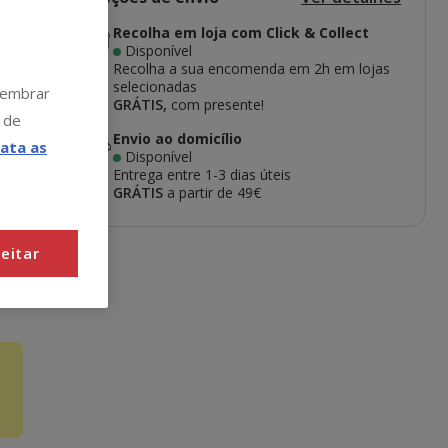
Recolha em loja com Click & Collect
Disponível
Recolha a sua encomenda em 2h em lojas
selecionadas
 lembrar
GRÁTIS,
com presente!
 de
Envio ao domicílio
ata as
Disponível
Entrega entre
1-3 dias úteis
GRÁTIS
a partir de 49€
eitar