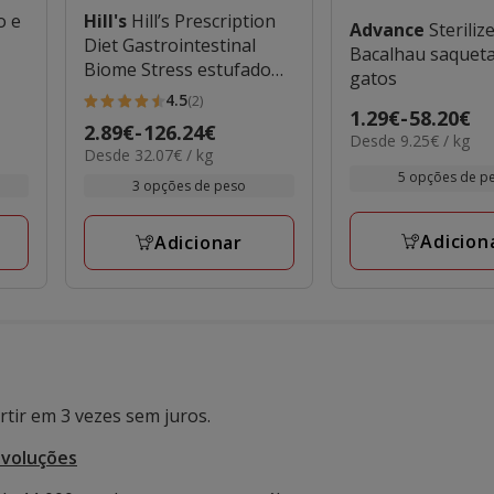
o e
Hill's
Hill’s Prescription
Advance
Steriliz
Diet Gastrointestinal
Bacalhau saquet
Biome Stress estufado
gatos
lata para gatos
4.5
(2)
4.5
Preço
1.29€
-
58.20€
Preço
2.89€
-
126.24€
estrelas
9.25€
Desde 9.25€ / kg
de
32.07€
Desde 32.07€ / kg
de
por
com
1.29€
por
5 opções de p
KG
2.89€
3 opções de peso
2
kg
a
a
avaliações
58.20€
126.24€
Adicion
Adicionar
tir em 3 vezes sem juros.
evoluções