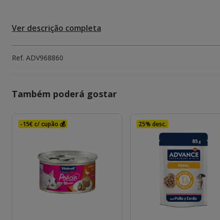
Ver descrição completa
Ref.
ADV968860
Também poderá gostar
-15€ c/ cupão 💰
25% desc.