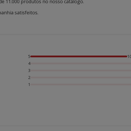
de 11.000 produtos no nosso catálogo.
anhia satisfeitos.
5
1
4
3
2
1