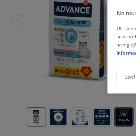
No mun
Utilizamo
suas pref
navegaçã
informa
Conf
Ver
mais