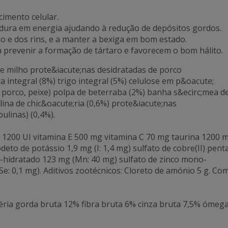
cimento celular.
rdura em energia ajudando à redução de depósitos gordos.
o e dos rins, e a manter a bexiga em bom estado.
a prevenir a formação de tártaro e favorecem o bom hálito.
de milho prote&iacute;nas desidratadas de porco
 integral (8%) trigo integral (5%) celulose em p&oacute;
, porco, peixe) polpa de beterraba (2%) banha s&ecirc;mea d
lina de chic&oacute;ria (0,6%) prote&iacute;nas
ulinas) (0,4%).
 1200 UI vitamina E 500 mg vitamina C 70 mg taurina 1200 
deto de potássio 1,9 mg (I: 1,4 mg) sulfato de cobre(II) pent
-hidratado 123 mg (Mn: 40 mg) sulfato de zinco mono-
Se: 0,1 mg). Aditivos zootécnicos: Cloreto de amónio 5 g. Co
ria gorda bruta 12% fibra bruta 6% cinza bruta 7,5% ómega