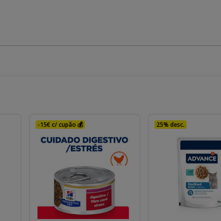
-15€ c/ cupão 💰
25% desc.