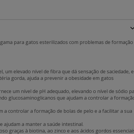
lta gama para gatos esterilizados com problemas de formação
l, um elevado nível de fibra que dá sensação de saciedade, e
éria gorda, ajuda a prevenir a obesidade em gatos
ornece um nível de pH adequado, elevando o nível de sódio p
endo glucosaminoglicanos que ajudam a controlar a formaçã
m a controlar a formação de bolas de pelo e a facilitar a sua
e ajudam a manter a saúde intestinal.
oso graças à biotina, ao zinco e aos ácidos gordos essenciai