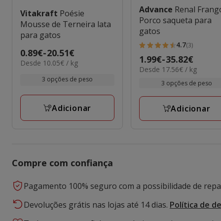
Advance
Renal Frang
Vitakraft
Poésie
Porco saqueta para
Mousse de Terneira lata
gatos
para gatos
4.7
(3)
4.7
Preço
0.89€
-
20.51€
Preço
1.99€
-
35.82€
estrelas
10.05€
Desde 10.05€ / kg
de
17.56€
Desde 17.56€ / kg
de
por
com
0.89€
por
3 opções de peso
kg
1.99€
3 opções de peso
3
kg
a
a
avaliações
20.51€
35.82€
Adicionar
Adicionar
Compre com confiança
Pagamento 100% seguro com a possibilidade de repar
Devoluções grátis nas lojas até 14 dias.
Política de d