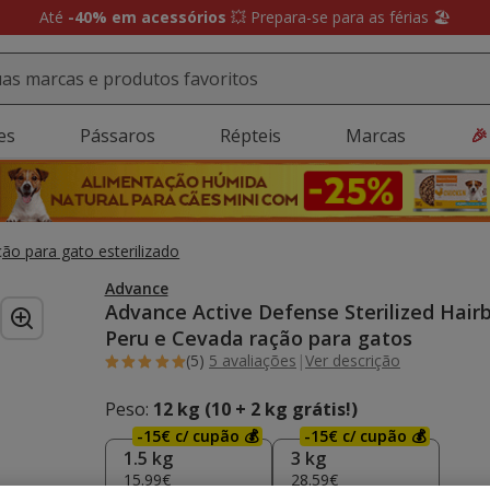
ollect:
Recolha GRÁTIS em loja e receba uma prenda 🎁 Agora em ma
es
Pássaros
Répteis
Marcas
🎉
ão para gato esterilizado
Advance
Advance Active Defense Sterilized Hairb
Peru e Cevada ração para gatos
(5)
5 avaliações
|
Ver descrição
Peso:
12 kg (10 + 2 kg grátis!)
-15€ c/ cupão 💰
-15€ c/ cupão 💰
1.5 kg
3 kg
15.99€
28.59€