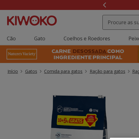
3
Click&C
de
3,
mensagem,
Cão
Gato
Coelhos e Roedores
Peix
Início
Gatos
Comida para gatos
Ração para gatos
Raç