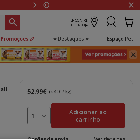
is lojas!
ENCONTRE
A SUA LOJA
 Promoções 🎉
⭐ Destaques ⭐
Espaço Pet
all
52.99€
Preço 52.99€, 4.42 EUR por kg
(4.42€ / kg)
Adicionar ao
carrinho
Opções de envio
Ver detalhes