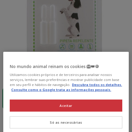
No mundo animal reinam os cookies 🦁👑🍪
Utilizamos cookies próprios e de terceiros para analisar nossos
Formato:
2 x 1.5 ml
serviços, lembrar suas preferências e mostrar publicidade com base
em seu perfil e hábitos de navegação.
Descubra todos os detalhes.
Consulte como o Google trata as informações pessoais.
2 x 1.5 ml
7.29€
(2.43€ / ml)
Aceitar
7.29€
Preço 7.29€, 2.43 EUR por ml
(2.43€ / ml)
Só as necessárias