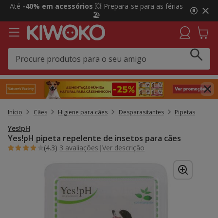
2
Até
-40% em acessórios
💥 Prepara-se para as férias
de
🏖️
3,
mensagem,
Início
Cães
Higiene para cães
Desparasitantes
Pipetas
Yes!pH
Yes!pH pipeta repelente de insetos para cães
(4.3)
3 avaliações
|
Ver descrição