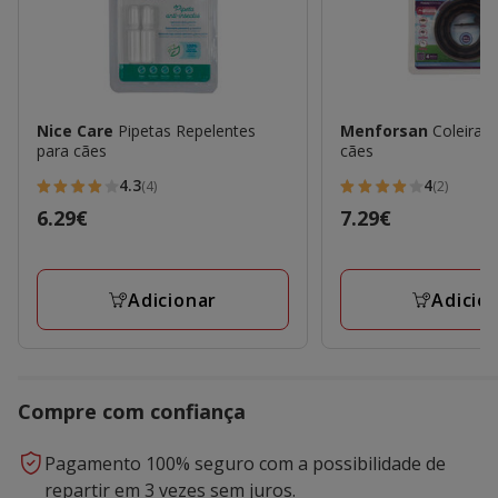
Nice Care
Pipetas Repelentes
Menforsan
Coleira r
para cães
cães
4.3
4
(4)
(2)
4.3
4
Preço
6.29€
Preço
7.29€
estrelas
estrelas
6.29€
7.29€
com
com
4
2
Adicionar
Adicio
avaliações
avaliações
Compre com confiança
Pagamento 100% seguro com a possibilidade de
repartir em 3 vezes sem juros.