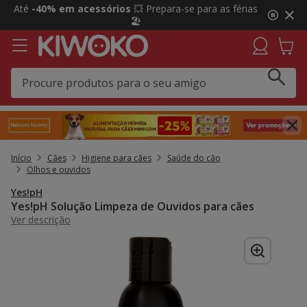
2
Até
-40% em acessórios
💥 Prepara-se para as férias
de
🏖️
3,
mensagem,
Início
Cães
Higiene para cães
Saúde do cão
Olhos e ouvidos
Yes!pH
Yes!pH Solução Limpeza de Ouvidos para cães
Ver descrição