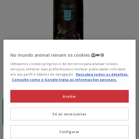
No mundo animal reinam os cookies 🦁👑🍪
Utilizamos cookies próprios e de terceiros para analisar nossos
serviços, lembrar suas preferências e mostrar publicidade com base
em seu perfil e hábitos de navegação.
Descubra todos os detalhes.
Consulte como o Google trata as informações pessoais.
Formato:
125 ml
Aceitar
-15€ c/
cupão 💰
125 ml
8.49€
Só as necessárias
(67.92€ / l)
Configurar
8.49€
Preço 8.49€, 67.92 EUR por l
(67.92€ / l)