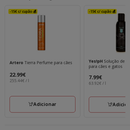
-15€ c/ cupão 💰
-15€ c/ cupão 💰
Yes!pH
Solução de hi
Artero
Tierra Perfume para cães
para cães e gatos
Preço
22.99€
Preço
7.99€
255.44€
255.44€ / l
22.99€
63.92€
63.92€ / l
7.99€
por
por
L
L
Adicionar
Adicio