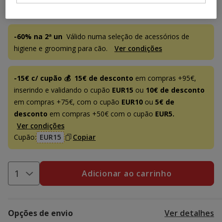
Promoções disponíveis
-60% na 2ª un
Válido numa seleção de acessórios de
higiene e grooming para cão.
Ver condições
-15€ c/ cupão 💰
15€ de desconto
em compras +95€,
inserindo e validando o cupão
EUR15
ou
10€ de desconto
em compras +75€, com o cupão
EUR10
ou
5€ de
desconto
em compras +50€ com o cupão
EUR5.
Ver condições
Cupão:
EUR15
Copiar
Adicionar ao carrinho
Opções de envio
Ver detalhes