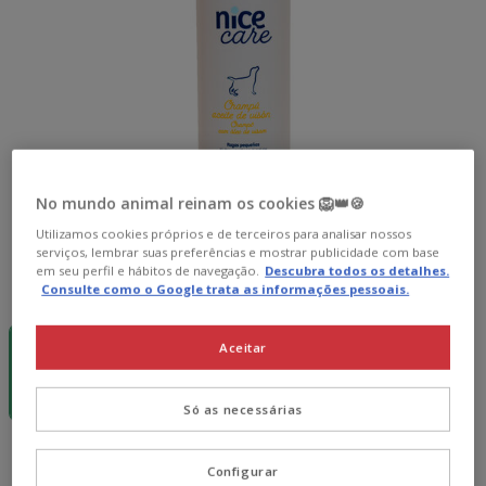
No mundo animal reinam os cookies 🦁👑🍪
Utilizamos cookies próprios e de terceiros para analisar nossos
serviços, lembrar suas preferências e mostrar publicidade com base
em seu perfil e hábitos de navegação.
Descubra todos os detalhes.
Formato:
300ml
Consulte como o Google trata as informações pessoais.
-60% na 2ª
Sem Stock
un.
750ml
Aceitar
300ml
5.89€
9.99€
(19.63€ / l)
(13.32€ / l)
Só as necessárias
5.89€
Preço 5.89€, 19.63 EUR por l
(19.63€ / l)
Configurar