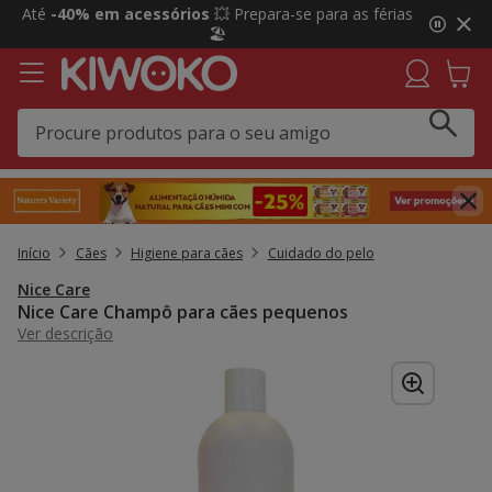
2
Até
-40% em acessórios
💥 Prepara-se para as férias
de
🏖️
3,
mensagem,
Início
Cães
Higiene para cães
Cuidado do pelo
Nice Care
Nice Care Champô para cães pequenos
Ver descrição