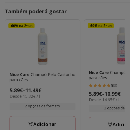
Também poderá gostar
-60% na 2ª un.
-60% na 2ª un.
Nice Care
Champô C
Nice Care
Champô Pelo Castanho
para cães
para cães
5
(3)
5
Preço
5.89€
-
11.49€
Preço
5.89€
-
10.99€
estrelas
15.32€
Desde 15.32€ / l
de
14.65€
Desde 14.65€ / l
de
por
com
5.89€
por
L
2 opções de formato
5.89€
2 opções de f
3
L
a
a
avaliações
11.49€
10.99€
Adicionar
Adicio