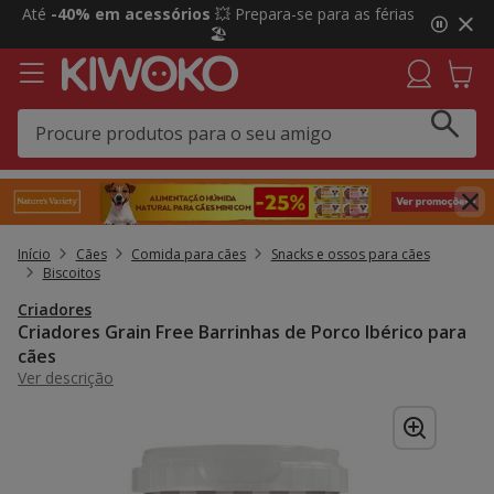
2
Até
-40% em acessórios
💥 Prepara-se para as férias
de
🏖️
3,
mensagem,
Início
Cães
Comida para cães
Snacks e ossos para cães
Biscoitos
Criadores
Criadores Grain Free Barrinhas de Porco Ibérico para
cães
Ver descrição