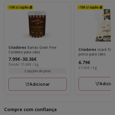
-15€ c/ cupão 💰
-15€ c/ cupão 💰
Criadores
Barras Grain Free
Criadores
snack foc
Cordeiro para cães
porco para cães
Preço
7.99€
-
30.36€
Preço
6.79€
15.98€
Desde 15.98€ / kg
de
67.90€
67.90€ / kg
6.79€
por
7.99€
2 opções de peso
por
KG
KG
a
30.36€
Adicio
Adicionar
Compre com confiança