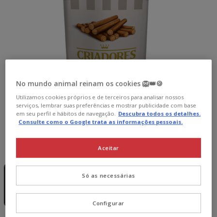
No mundo animal reinam os cookies 🦁👑🍪
Utilizamos cookies próprios e de terceiros para analisar nossos
serviços, lembrar suas preferências e mostrar publicidade com base
em seu perfil e hábitos de navegação.
Descubra todos os detalhes.
Consulte como o Google trata as informações pessoais.
Peso:
300 g
Aceitar
Sem Stock
Sem Stock
Sem Stock
300 g
4 uds. x 300 g
6 uds. x 300 g
Só as necessárias
31.96€
47.94€
7.99€
30.36€
44.10€
(15.98€ / kg)
(25.30€ / kg)
(24.50€ / kg)
Configurar