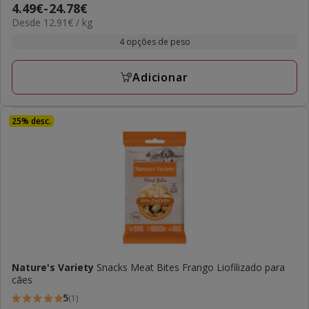
Preço
4.49€
-
24.78€
12.91€
Desde 12.91€ / kg
de
por
4.49€
4 opções de peso
kg
a
24.78€
Adicionar
25% desc.
Nature's Variety
Snacks Meat Bites Frango Liofilizado para
cães
5
(1)
5