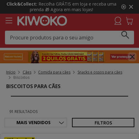
3
Click&Collect:
Recolha GRÁTIS em loja e receba uma
de
prenda 🎁 Agora em mais lojas!
3,
mensagem,
Início
Cães
Comida para cães
Snacks e ossos para cães
Biscoitos
BISCOITOS PARA CÃES
91 RESULTADOS
FILTROS