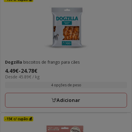
Dogzilla
biscoitos de frango para cães
Preço
4.49€
-
24.78€
45.89€
Desde 45.89€ / kg
de
por
4.49€
4 opções de peso
kg
a
24.78€
Adicionar
-15€ c/ cupão 💰