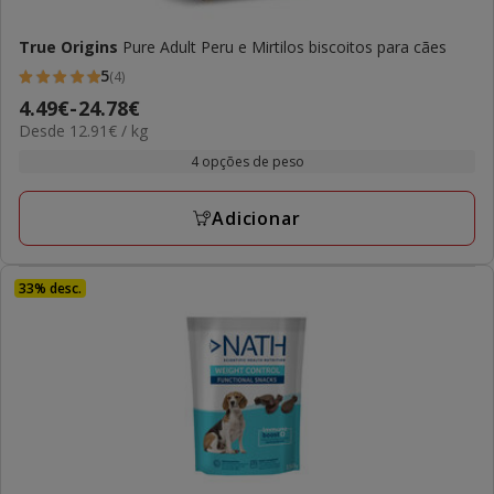
True Origins
Pure Adult Peru e Mirtilos biscoitos para cães
5
(4)
5
Preço
4.49€
-
24.78€
estrelas
12.91€
Desde 12.91€ / kg
de
com
por
4.49€
4 opções de peso
4
kg
a
avaliações
24.78€
Adicionar
33% desc.