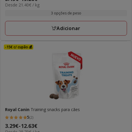
estrelas
21.40€
Desde 21.40€ / kg
de
com
por
3.49€
3 opções de peso
2
kg
a
avaliações
19.26€
Adicionar
-15€ c/ cupão 💰
Royal Canin
Training snacks para cães
5
(2)
5
Preço
3.29€
-
12.63€
estrelas
28.70€
Desde 28.70€ / kg