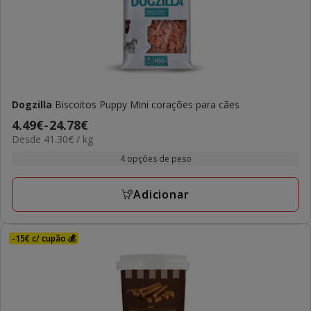
Dogzilla
Biscoitos Puppy Mini corações para cães
Preço
4.49€
-
24.78€
41.30€
Desde 41.30€ / kg
de
por
4.49€
4 opções de peso
kg
a
24.78€
Adicionar
-15€ c/ cupão 💰