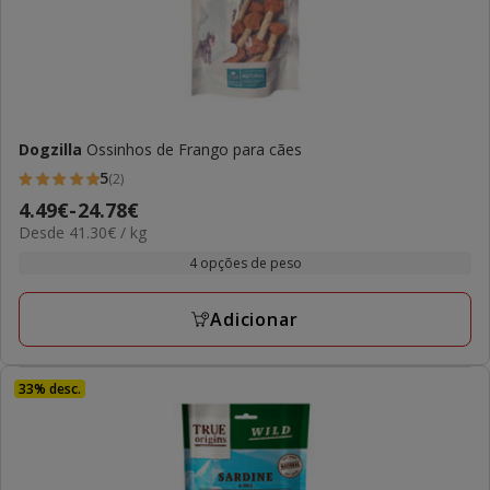
Dogzilla
Ossinhos de Frango para cães
5
(2)
5
Preço
4.49€
-
24.78€
estrelas
41.30€
Desde 41.30€ / kg
de
com
por
4.49€
4 opções de peso
2
kg
a
avaliações
24.78€
Adicionar
33% desc.