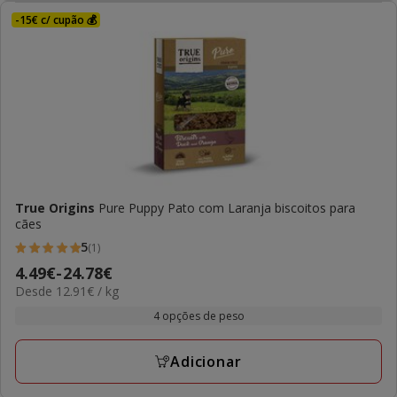
-15€ c/ cupão 💰
True Origins
Pure Puppy Pato com Laranja biscoitos para
cães
5
(1)
5
Preço
4.49€
-
24.78€
estrelas
12.91€
Desde 12.91€ / kg
de
com
por
4.49€
4 opções de peso
1
kg
a
avaliações
24.78€
Adicionar