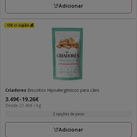
18.05€
Adicionar
-15€ c/ cupão 💰
Criadores
Biscoitos Hipoalergénicos para cães
Preço
3.49€
-
19.26€
21.40€
Desde 21.40€ / kg
de
por
3.49€
2 opções de peso
kg
a
19.26€
Adicionar