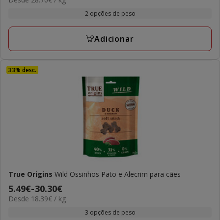
de
com
por
3.29€
2 opções de peso
2
kg
a
avaliações
12.63€
Adicionar
33% desc.
True Origins
Wild Ossinhos Pato e Alecrim para cães
Preço
5.49€
-
30.30€
18.39€
Desde 18.39€ / kg
de
por
5.49€
3 opções de peso
kg