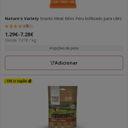
Nature's Variety
Snacks Meat Bites Peru liofilizado para cães
5
(1)
5
Preço
1.29€
-
7.28€
estrelas
7.07€
Desde 7.07€ / kg
de
com
por
1.29€
4 opções de peso
1
kg
a
avaliações
7.28€
Adicionar
-15€ c/ cupão 💰