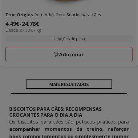
True Origins
Pure Adult Peru Snacks para cães
Preço
4.49€
-
24.78€
27.53€
Desde 27.53€ / kg
de
por
4.49€
4 opções de peso
kg
a
24.78€
Adicionar
MAIS RESULTADOS
BISCOITOS PARA CÃES: RECOMPENSAS
CROCANTES PARA O DIA A DIA
Os biscoitos para cães são petiscos práticos para
acompanhar momentos de treino, reforçar
bons comportamentos ou simplesmente mimar