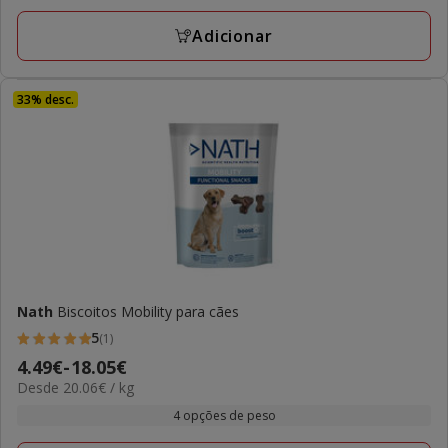
a
30.30€
Adicionar
33% desc.
Nath
Biscoitos Mobility para cães
5
(1)
5
Preço
4.49€
-
18.05€
estrelas
20.06€
Desde 20.06€ / kg
de
com
por
4.49€
4 opções de peso
1
kg
a
avaliações