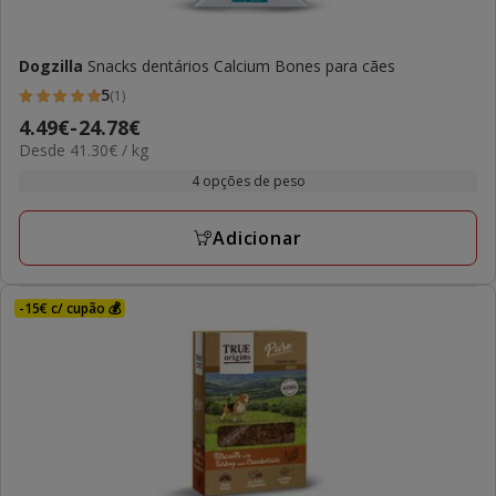
Dogzilla
Snacks dentários Calcium Bones para cães
5
(1)
5
Preço
4.49€
-
24.78€
estrelas
41.30€
Desde 41.30€ / kg
de
com
por
4.49€
4 opções de peso
1
kg
a
avaliações
24.78€
Adicionar
-15€ c/ cupão 💰