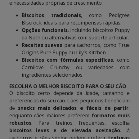
e necessidades próprias de crescimento.
Biscoitos tradicionais
, como Pedigree
Biscrock, ideais para recompensas rápidas.
Opções funcionais
, incluindo biscoitos Puppy
da Nath ou alternativas com suporte articular.
Receitas suaves
para cachorros, como True
Origins Pure Puppy ou Lily’s Kitchen.
Biscoitos com fórmulas específicas
, como
Carnilove Crunchy ou variedades com
ingredientes selecionados.
ESCOLHA O MELHOR BISCOITO PARA O SEU CÃO
O biscoito certo depende da idade, tamanho e
preferências do seu cão. Cães pequenos beneficiam
de
snacks mais delicados e fáceis de partir
,
enquanto cães maiores preferem
formatos mais
robustos
. Para treinos frequentes, escolha
biscoitos leves e de elevada aceitação
. Já
cachorros e cães sénior podem preferir
texturas