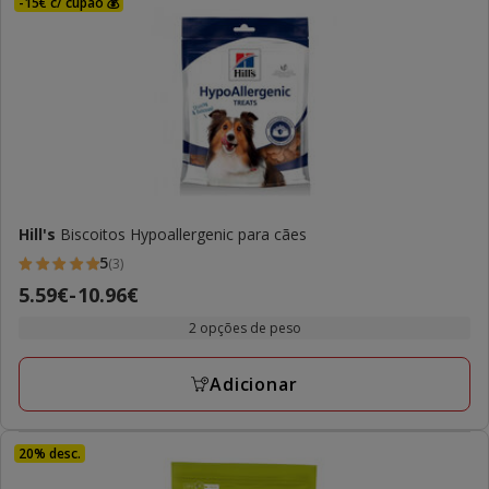
-15€ c/ cupão 💰
Hill's
Biscoitos Hypoallergenic para cães
5
(3)
5
Preço
5.59€
-
10.96€
estrelas
de
com
2 opções de peso
5.59€
3
a
avaliações
Adicionar
10.96€
20% desc.