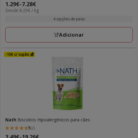
Preço
1.29€
-
7.28€
estrelas
8.25€
Desde 8.25€ / kg
de
com
por
1.29€
4 opções de peso
1
kg
a
avaliações
7.28€
Adicionar
-15€ c/ cupão 💰
Nath
Biscoitos Hipoalergénicos para cães
5
(2)
5
Preço
3.49€
-
19.26€