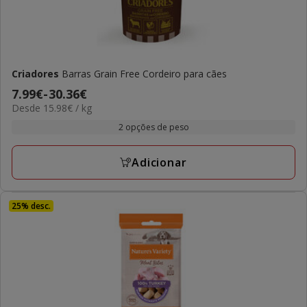
Criadores
Barras Grain Free Cordeiro para cães
Preço
7.99€
-
30.36€
15.98€
Desde 15.98€ / kg
de
por
7.99€
2 opções de peso
KG
a
30.36€
Adicionar
25% desc.