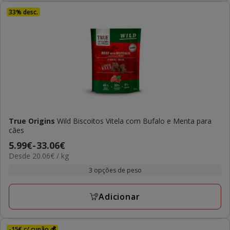
33% desc.
True Origins
Wild Biscoitos Vitela com Bufalo e Menta para
cães
Preço
5.99€
-
33.06€
20.06€
Desde 20.06€ / kg
de
por
5.99€
3 opções de peso
kg
a
33.06€
Adicionar
-15€ c/ cupão 💰