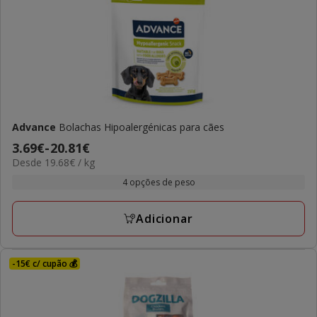
Advance
Bolachas Hipoalergénicas para cães
Preço
3.69€
-
20.81€
19.68€
Desde 19.68€ / kg
de
por
3.69€
4 opções de peso
kg
a
20.81€
Adicionar
-15€ c/ cupão 💰