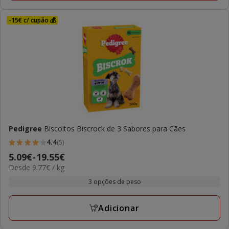
-15€ c/ cupão 💰
Pedigree
Biscoitos Biscrock de 3 Sabores para Cães
4.4
(5)
4.4
Preço
5.09€
-
19.55€
estrelas
9.77€
Desde 9.77€ / kg
de
com
por
5.09€
3 opções de peso
5
kg
a
avaliações
19.55€
Adicionar