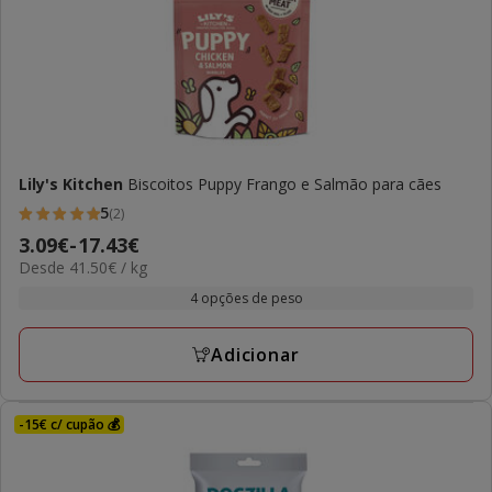
Lily's Kitchen
Biscoitos Puppy Frango e Salmão para cães
5
(2)
5
Preço
3.09€
-
17.43€
estrelas
41.50€
Desde 41.50€ / kg
de
com
por
3.09€
4 opções de peso
2
kg
a
avaliações
17.43€
Adicionar
-15€ c/ cupão 💰