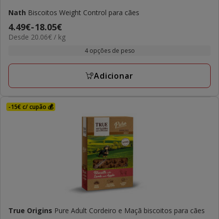
Nath
Biscoitos Weight Control para cães
Preço
4.49€
-
18.05€
20.06€
Desde 20.06€ / kg
de
por
4.49€
4 opções de peso
kg
a
18.05€
Adicionar
-15€ c/ cupão 💰
True Origins
Pure Adult Cordeiro e Maçã biscoitos para cães