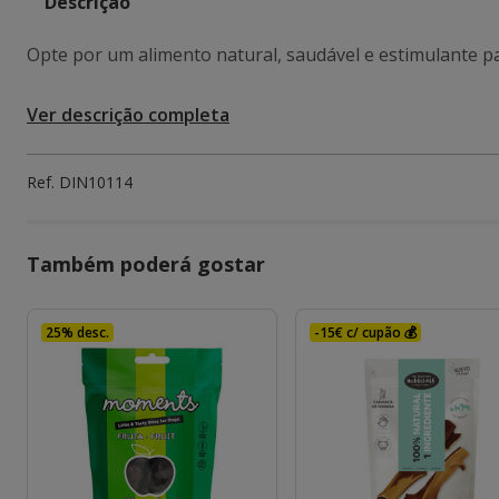
Descrição
Opte por um alimento natural, saudável e estimulante p
Ver descrição completa
Ref.
DIN10114
Também poderá gostar
25% desc.
-15€ c/ cupão 💰