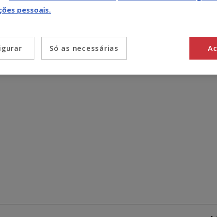
Pack Poupança
ções pessoais.
2 x 12 kg
94.38€
92.49€
(3.85€ / kg)
Só as necessárias
Ac
igurar