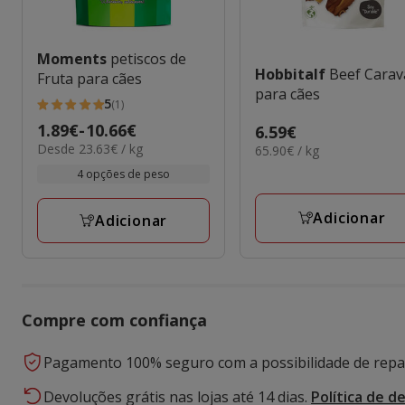
Moments
petiscos de
Hobbitalf
Beef Carav
Fruta para cães
para cães
5
(1)
5
Preço
1.89€
-
10.66€
Preço
6.59€
estrelas
23.63€
Desde 23.63€ / kg
65.90€
de
65.90€ / kg
6.59€
com
por
por
1.89€
4 opções de peso
1
kg
KG
a
avaliações
10.66€
Adicionar
Adicionar
Compre com confiança
Pagamento 100% seguro com a possibilidade de repar
Devoluções grátis nas lojas até 14 dias.
Política de d