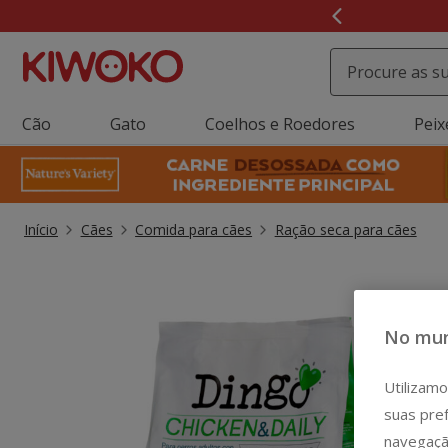
2
de
3,
mensagem,
Cão
Gato
Coelhos e Roedores
Peix
Início
Cães
Comida para cães
Ração seca para cães
No mun
Utilizamo
suas pref
navegaçã