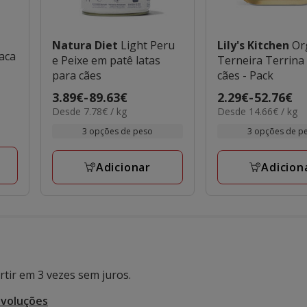
Natura Diet
Light Peru
Lily's Kitchen
Or
aca
e Peixe em patê latas
Terneira Terrina
para cães
cães - Pack
Preço
3.89€
-
89.63€
Preço
2.29€
-
52.76€
7.78€
14.66€
Desde 7.78€ / kg
Desde 14.66€ / kg
de
de
por
por
3.89€
2.29€
3 opções de peso
3 opções de p
kg
kg
a
a
89.63€
52.76€
Adicionar
Adicion
tir em 3 vezes sem juros.
evoluções