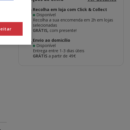
Recolha em loja com Click & Collect
Disponível
Recolha a sua encomenda em 2h em lojas
selecionadas
eitar
GRÁTIS,
com presente!
Envio ao domicílio
Disponível
Entrega entre
1-3 dias úteis
GRÁTIS
a partir de 49€