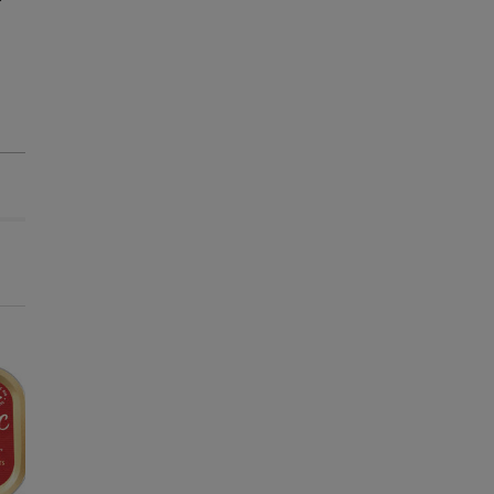
-15€ c/ cupão 💰
-15€ c/ cupão 💰