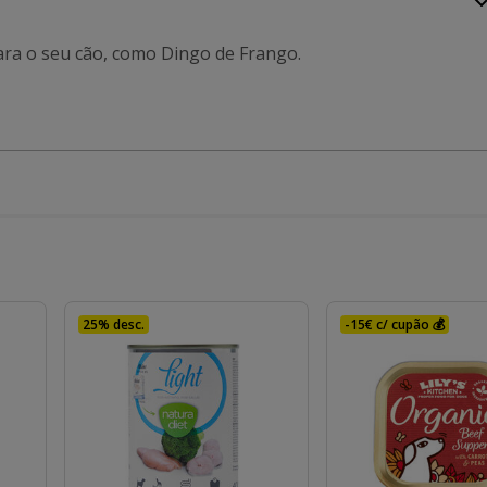
ara o seu cão, como Dingo de Frango.
25% desc.
-15€ c/ cupão 💰