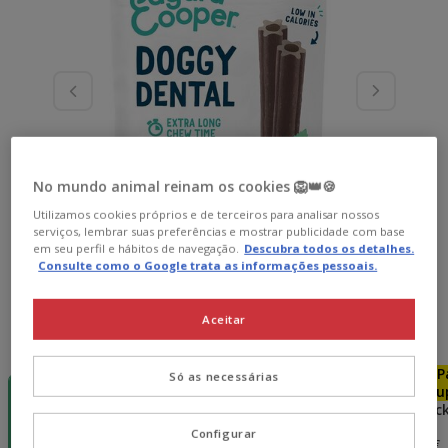
No mundo animal reinam os cookies 🦁👑🍪
Utilizamos cookies próprios e de terceiros para analisar nossos
serviços, lembrar suas preferências e mostrar publicidade com base
em seu perfil e hábitos de navegação.
Descubra todos os detalhes.
Consulte como o Google trata as informações pessoais.
Aceitar
Quantidades:
7 sticks
-15€ c/
Pack
Pack
P
Só as necessárias
cupão 💰
Poupança
Poupança
Pou
7 sticks
14 sticks
28 sticks
42 stic
9.58€
28.74€
Configurar
4.79€
9.39€
27.02€
19.16€