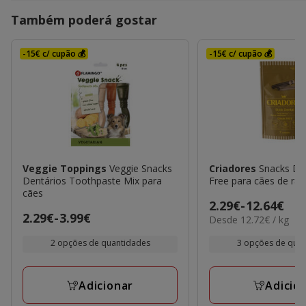
Também poderá gostar
-15€ c/ cupão 💰
-15€ c/ cupão 💰
Veggie Toppings
Veggie Snacks
Criadores
Snacks Den
Dentários Toothpaste Mix para
Free para cães de ra
cães
Preço
2.29€
-
12.64€
Preço
2.29€
-
3.99€
12.72€
Desde 12.72€ / kg
de
por
de
2.29€
KG
2 opções de quantidades
3 opções de qua
2.29€
a
a
12.64€
3.99€
Adicionar
Adicio