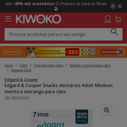
2
Até
-40% em acessórios
💥 Prepara-se para as férias
de
🏖️
3,
mensagem,
Início
Cães
Comida para cães
Snacks e ossos para cães
Higiene Oral
Edgard & Cooper
Edgard & Cooper Snacks dentários Adult Medium
menta e morango para cães
Ver descrição