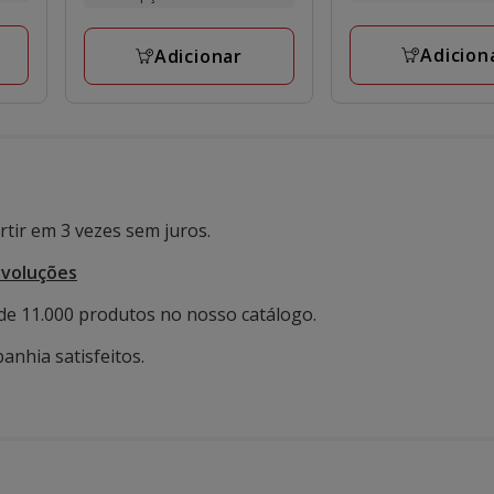
21.99€
6
a
a
avaliações
16.99€
Adicion
Adicionar
29.99€
tir em 3 vezes sem juros.
evoluções
de 11.000 produtos no nosso catálogo.
anhia satisfeitos.