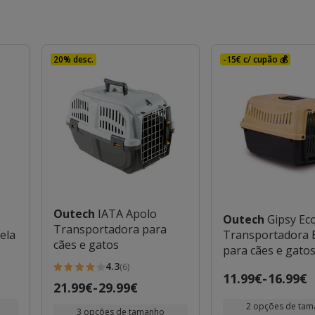
20% desc.
-15€ c/ cupão 💰
Outech
IATA Apolo
Outech
Gipsy Ec
Transportadora para
ela
Transportadora 
cães e gatos
para cães e gato
4.3
(6)
4.3
Preço
11.99€
-
16.99€
Preço
21.99€
-
29.99€
estrelas
de
de
com
2 opções de ta
11.99€
3 opções de tamanho