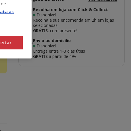
 de
Recolha em loja com Click & Collect
ata as
Disponível
Recolha a sua encomenda em 2h em lojas
selecionadas
GRÁTIS,
com presente!
Envio ao domicílio
eitar
Disponível
Entrega entre
1-3 dias úteis
o
GRÁTIS
a partir de 49€