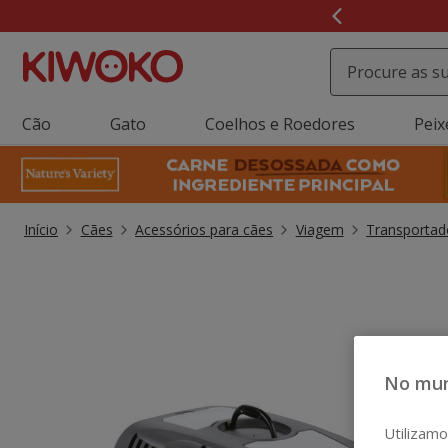
2
de
3,
mensagem,
Cão
Gato
Coelhos e Roedores
Peix
Início
Cães
Acessórios para cães
Viagem
Transportad
No mun
Utilizamo