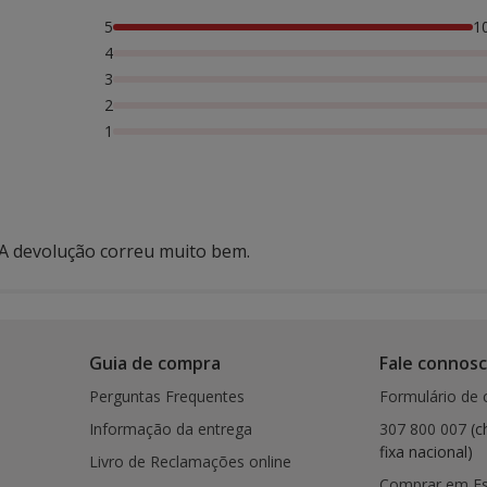
5
1
4
3
2
1
. A devolução correu muito bem.
Guia de compra
Fale connos
Perguntas Frequentes
Formulário de 
Informação da entrega
307 800 007
(c
fixa nacional)
Livro de Reclamações online
Comprar em E