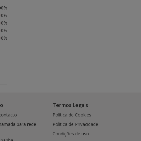
00%
0%
0%
0%
0%
co
Termos Legais
contacto
Política de Cookies
hamada para rede
Política de Privacidade
Condições de uso
spanha