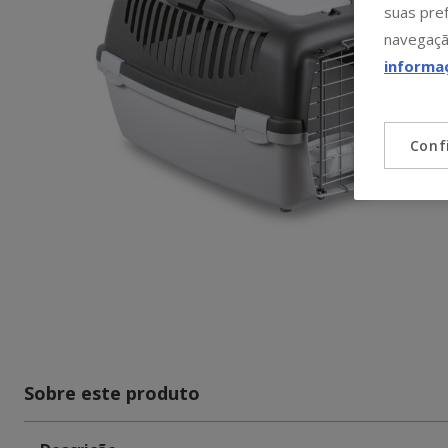
suas pref
navegaçã
informa
Conf
Sobre este produto