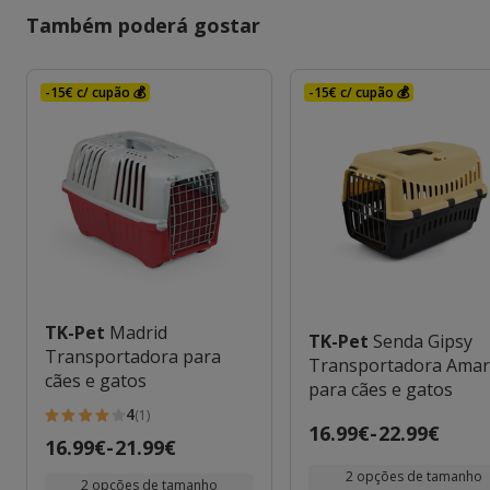
Também poderá gostar
-15€ c/ cupão 💰
-15€ c/ cupão 💰
TK-Pet
Madrid
TK-Pet
Senda Gipsy
Transportadora para
Transportadora Amar
cães e gatos
para cães e gatos
4
(1)
4
Preço
16.99€
-
22.99€
Preço
16.99€
-
21.99€
estrelas
de
de
com
2 opções de tamanho
16.99€
2 opções de tamanho