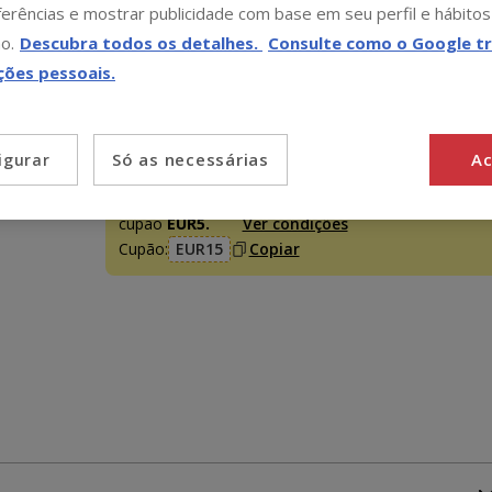
erências e mostrar publicidade com base em seu perfil e hábitos
o.
Descubra todos os detalhes.
Consulte como o Google tr
Promoção disponível
ções pessoais.
-15€ c/ cupão 💰
15€ de desconto
em compras
+95€, inserindo e validando o cupão
EUR15
ou
10€
Só as necessárias
Ac
igurar
de desconto
em compras +75€, com o cupão
EUR10
ou
5€ de desconto
em compras +50€ com 
cupão
EUR5.
Ver condições
Cupão:
EUR15
Copiar