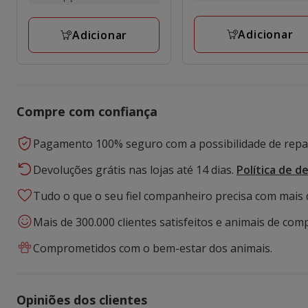
16.99€
1
a
a
avaliações
22.99€
Adicionar
Adicionar
21.99€
Compre com confiança
Pagamento 100% seguro com a possibilidade de repar
Devoluções grátis nas lojas até 14 dias.
Política de d
Tudo o que o seu fiel companheiro precisa com mais 
Mais de 300.000 clientes satisfeitos e animais de comp
Comprometidos com o bem-estar dos animais.
Opiniões dos clientes