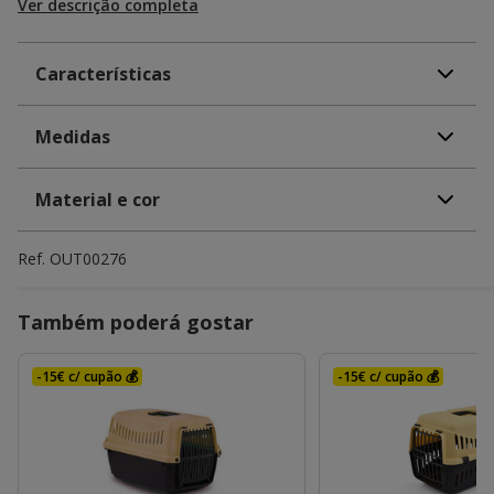
Ver descrição completa
Características
Medidas
Material e cor
Ref.
OUT00276
Também poderá gostar
-15€ c/ cupão 💰
-15€ c/ cupão 💰