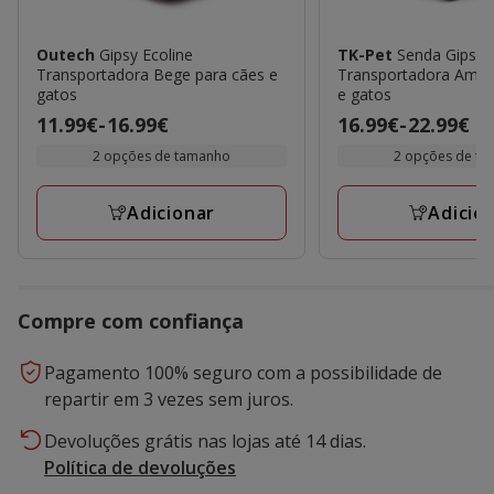
Outech
Gipsy Ecoline
TK-Pet
Senda Gipsy
Transportadora Bege para cães e
Transportadora Amar
gatos
e gatos
Preço
11.99€
-
16.99€
Preço
16.99€
-
22.99€
de
de
2 opções de tamanho
2 opções de t
11.99€
16.99€
a
a
Adicionar
Adicio
16.99€
22.99€
Compre com confiança
Pagamento 100% seguro com a possibilidade de
repartir em 3 vezes sem juros.
Devoluções grátis nas lojas até 14 dias.
Política de devoluções