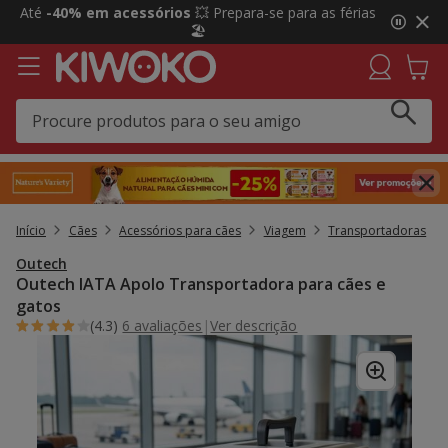
2
Até
-40% em acessórios
💥 Prepara-se para as férias
de
🏖️
3,
mensagem,
Início
Cães
Acessórios para cães
Viagem
Transportadoras
Outech
Outech IATA Apolo Transportadora para cães e
gatos
(4.3)
6 avaliações
|
Ver descrição