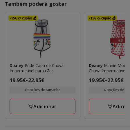
Também poderá gostar
-15€ c/ cupão 💰
-15€ c/ cupão 💰
Disney
Pride Capa de Chuva
Disney
Minnie Mouse
Impermeável para cães
Chuva Impermeável p
Preço
19.95€
-
22.95€
Preço
19.95€
-
22.95€
de
de
4 opções de tamanho
4 opções de t
19.95€
19.95€
a
a
Adicionar
Adicio
22.95€
22.95€