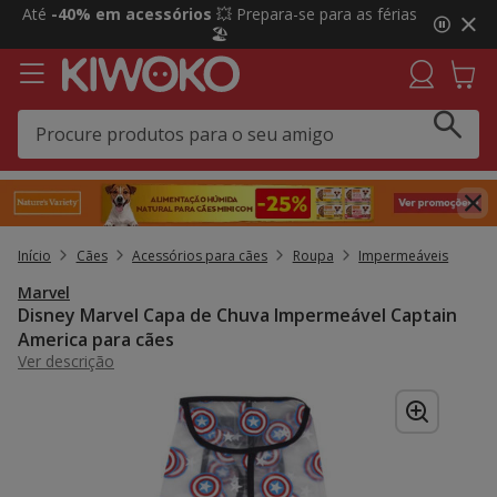
2
Até
-40% em acessórios
💥 Prepara-se para as férias
de
🏖️
3,
mensagem,
Início
Cães
Acessórios para cães
Roupa
Impermeáveis
Marvel
Disney Marvel Capa de Chuva Impermeável Captain
America para cães
Ver descrição