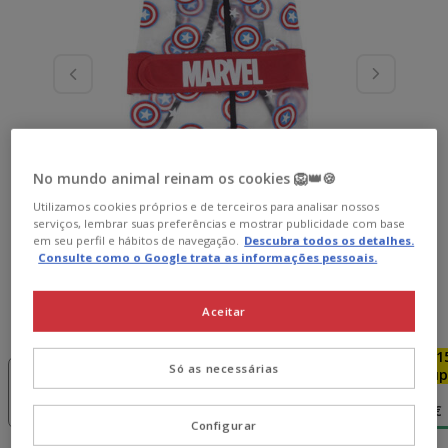
No mundo animal reinam os cookies 🦁👑🍪
Utilizamos cookies próprios e de terceiros para analisar nossos
serviços, lembrar suas preferências e mostrar publicidade com base
em seu perfil e hábitos de navegação.
Descubra todos os detalhes.
Consulte como o Google trata as informações pessoais.
Aceitar
Guia de tamanhos
Tamanho:
L
-15€ c/
-15€ c/
-15€ c/
-1
Só as necessárias
cupão 💰
cupão 💰
cupão 💰
cup
XS
S
M
L
19.95€
20.95€
21.95€
22.95€
Configurar