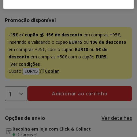
22.95€
Preço 22.95€
Promoção disponível
-15€ c/ cupão 💰
15€ de desconto
em compras +95€,
inserindo e validando o cupão
EUR15
ou
10€ de desconto
em compras +75€, com o cupão
EUR10
ou
5€ de
desconto
em compras +50€ com o cupão
EUR5.
Ver condições
Cupão:
EUR15
Copiar
Adicionar ao carrinho
Opções de envio
Ver detalhes
Recolha em loja com Click & Collect
Disponível